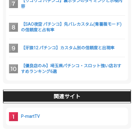
【リコリコ パチンコ】裏ボタンのタイミングと示唆内
容
【SAO夜空 パチンコ】先バレカスタム(青薔薇モード)
の信頼度と占有率
【牙狼12 パチンコ】カスタム別の信頼度と出現率
【優良店のみ】埼玉県パチンコ・スロット強い店おす
すめランキング6選
関連サイト
P-martTV