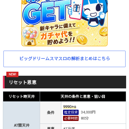
ビッグドリームスマスロの解析まとめはこちら
リセット恩恵
リセット時天井
天井の条件と恩恵・狙い目
999G+α
34,000円
推定投資
条件
80
分
必要時間
AT間天井
恩恵
AT当選