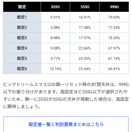
設定
333G
555G
999G
設定1
3.91%
16.41%
79.69%
設定2
5.08%
17.58%
77.34%
設定3
8.98%
17.97%
73.05%
設定4
9.38%
22.66%
67.97%
設定5
9.77%
23.05%
67.19%
設定6
10.16%
23.44%
66.41%
ビッグドリームスマスロの朝一リセット時のAT間天井は、999G
以下の振り分けがあります。高設定ほど555G以下が選択されや
すいため、朝一に333Gか555Gの天井が発動した場合は、高設定
に期待しましょう。
設定差一覧と判別要素まとめはこちら