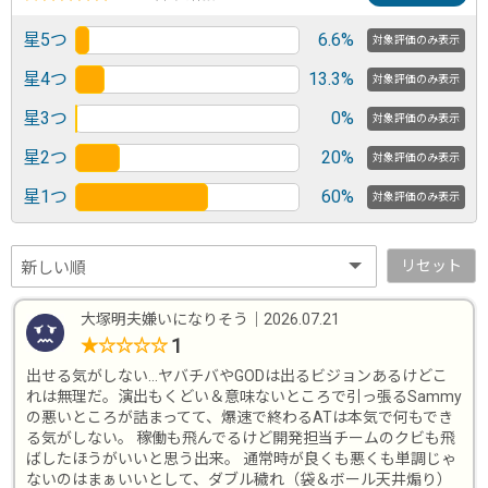
星5つ
6.6%
対象評価のみ表示
星4つ
13.3%
対象評価のみ表示
星3つ
0%
対象評価のみ表示
星2つ
20%
対象評価のみ表示
星1つ
60%
対象評価のみ表示
リセット
大塚明夫嫌いになりそう
｜
2026.07.21
1
★
☆
☆
☆
☆
出せる気がしない…ヤバチバやGODは出るビジョンあるけどこ
れは無理だ。演出もくどい＆意味ないところで引っ張るSammy
の悪いところが詰まってて、爆速で終わるATは本気で何もでき
る気がしない。 稼働も飛んでるけど開発担当チームのクビも飛
ばしたほうがいいと思う出来。 通常時が良くも悪くも単調じゃ
ないのはまぁいいとして、ダブル穢れ（袋＆ボール天井煽り）