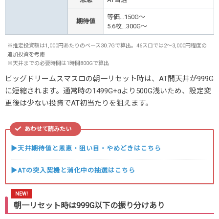
等価…150G～
期待値
5.6枚
…300G～
※推定投資額は1,000円あたりのベース30.7Gで算出。46スロでは2～3,000円程度の
追加投資を考慮
※天井までの必要時間は1時間800Gで算出
ビッグドリームスマスロの朝一リセット時は、AT間天井が999G
に短縮されます。通常時の1499G+αより500G浅いため、設定変
更後は少ない投資でAT初当たりを狙えます。
あわせて読みたい
▶天井期待値と恩恵・狙い目・やめどきはこちら
▶ATの突入契機と消化中の抽選はこちら
朝一リセット時は999G以下の振り分けあり