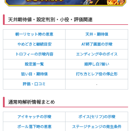
天井期待値・設定判別・小役・評価関連
朝一リセット時の恩恵
天井・期待値
やめどきと継続目安
AT終了画面の示唆
トロフィーの示唆内容
エンディング中のボイス
設定差一覧
順押し白7揃い
狙い目・期待値
打ち方とレア役の停止形
評価・口コミ
-
通常時解析情報まとめ
アイキャッチの示唆
ボイス(セリフ)の示唆
ボール落下時の恩恵
ステージチェンジの発生条件