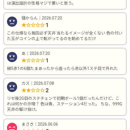
は演出設計の性格マジで悪いと思う。
儲からん
｜
2026.07.20
1
★
☆
☆
☆
☆
この仕様なら毎回必ず天井 当たるイメージが全くない 色の付い
た玉がコインの上で転がってるのを眺めてるだけ
あ
｜
2026.07.20
1
★
☆
☆
☆
☆
緑5赤1の6個たまあったから座ったら赤以外1ステ目で外れた
カス
｜
2026.07.08
2
★
★
☆
☆
☆
リセ後2G目のステチェンで初期ボール1個だったんだけど、こ
れは何かの示唆？ 色は青、ステーション4だった。 ちな、999G
天井の駆け抜け。
まさき
｜
2026.06.06