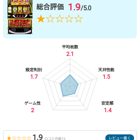
1.9
総合評価
/5.0
★
☆
☆
☆
☆
平均枚数
2.1
設定判別
天井性能
1.7
1.5
ゲーム性
安定感
2
1.4
1.9
★
☆
☆
☆
☆
レビュー書く
口コミ件数15