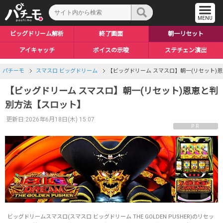
ビッグドリーム解析
終了画面
朝一リセット
アイキャッチ
ボイスの示唆
ステチェン演出
穢れ・サブ液晶
順押し白7揃い
プレミアムCZ
天井・期待値
トロフィー
裏ボタン
引き戻しステージ
プレミアムAT
エンディング
液晶演出
ボール
ゾーン
ロングフリーズ
設定差まとめ
やめどき
AT解析
上位後
CZ
パチーモ
スマスロ ビッグドリーム
【ビッグドリーム スマスロ】朝一(リセット)
【ビッグドリーム スマスロ】朝一(リセット)恩恵と判
別方法【スロット】
更新日:2026年6月18日(木) 15:07
PR
ビッグドリームスマスロ(スマスロ ビッグドリーム THE GOLDEN PUSHER)のリセッ