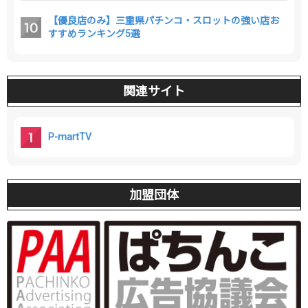
【優良店のみ】三重県パチンコ・スロットの強い店お
すすめランキング5選
関連サイト
P-martTV
加盟団体