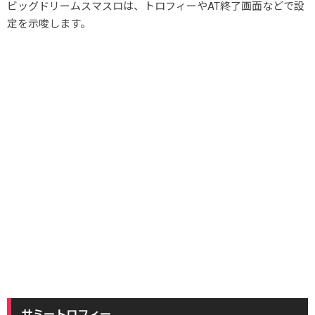
ビッグドリームスマスロは、トロフィーやAT終了画面などで設
定を示唆します。
サミートロフィー