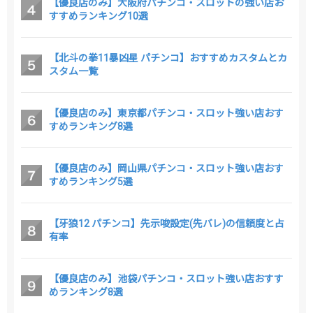
【優良店のみ】大阪府パチンコ・スロットの強い店お
すすめランキング10選
【北斗の拳11暴凶星 パチンコ】おすすめカスタムとカ
スタム一覧
【優良店のみ】東京都パチンコ・スロット強い店おす
すめランキング8選
【優良店のみ】岡山県パチンコ・スロット強い店おす
すめランキング5選
【牙狼12 パチンコ】先示唆設定(先バレ)の信頼度と占
有率
【優良店のみ】池袋パチンコ・スロット強い店おすす
めランキング8選