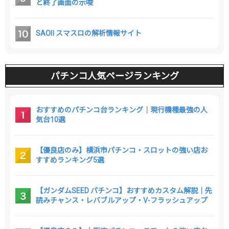
と終了画面の示唆
SAOⅡ スマスロの解析情報サイト
パチンコ人気ページランキング
おすすめのパチンコ台ランキング｜現行機種最強の人
気台10選
【優良店のみ】横浜市パチンコ・スロットの強い店お
すすめランキング5選
【ガンダムSEED パチンコ】おすすめカスタム解説｜先
読みチャンス・レバブルアップ・V-フラッシュアップ