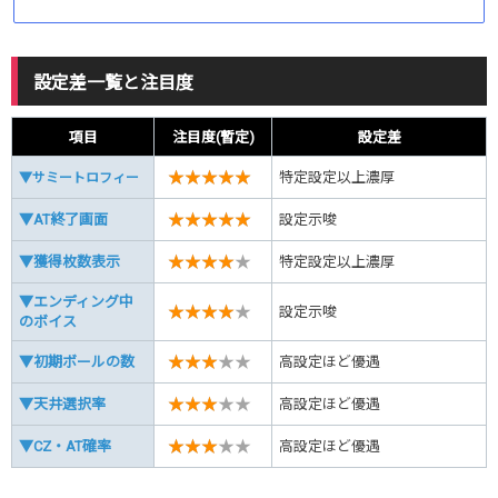
設定差一覧と注目度
項目
注目度(暫定)
設定差
★★★★★
特定設定以上濃厚
▼サミートロフィー
★★★★★
▼AT終了画面
設定示唆
★★★★★
▼獲得枚数表示
特定設定以上濃厚
▼エンディング中
★★★★★
設定示唆
のボイス
★★★★★
▼初期ボールの数
高設定ほど優遇
★★★★★
▼天井選択率
高設定ほど優遇
★★★★★
▼CZ・AT確率
高設定ほど優遇