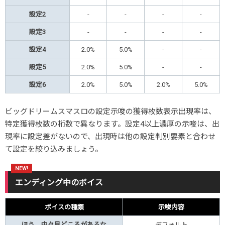
設定2
-
-
-
-
設定3
-
-
-
-
設定4
2.0%
5.0%
-
-
設定5
2.0%
5.0%
-
-
設定6
2.0%
5.0%
2.0%
5.0%
ビッグドリームスマスロの設定示唆の獲得枚数表示出現率は、
特定獲得枚数の桁数で異なります。設定4以上濃厚の示唆は、出
現率に設定差がないので、出現時は他の設定判別要素と合わせ
て設定を絞り込みましょう。
エンディング中のボイス
ボイスの種類
示唆内容
ほう、中々見どころがあるな
デフォルト