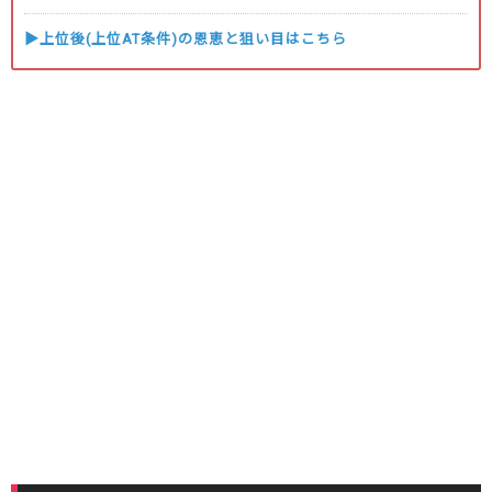
▶上位後(上位AT条件)の恩恵と狙い目はこちら