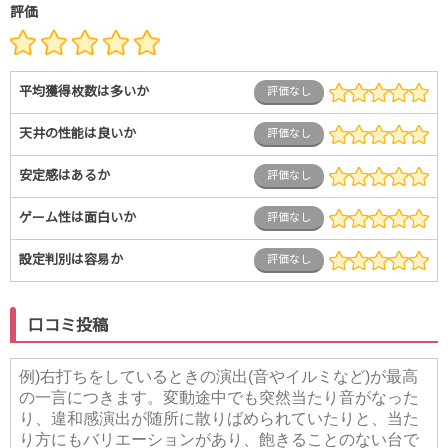
評価
平均獲得枚数は多いか
評価なし
天井の性能は良いか
評価なし
安定感はあるか
評価なし
ゲーム性は面白いか
評価なし
設定判別は容易か
評価なし
口コミ投稿