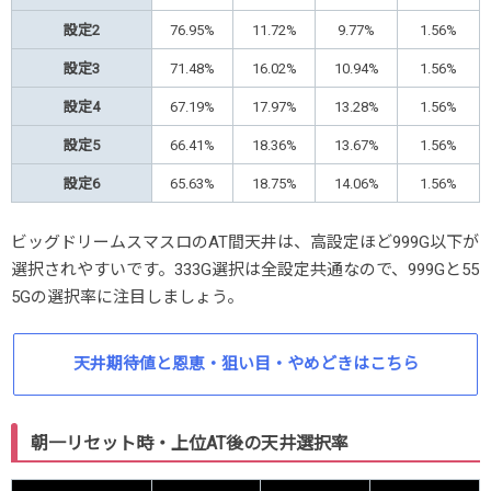
設定2
76.95%
11.72%
9.77%
1.56%
設定3
71.48%
16.02%
10.94%
1.56%
設定4
67.19%
17.97%
13.28%
1.56%
設定5
66.41%
18.36%
13.67%
1.56%
設定6
65.63%
18.75%
14.06%
1.56%
ビッグドリームスマスロのAT間天井は、高設定ほど999G以下が
選択されやすいです。333G選択は全設定共通なので、999Gと55
5Gの選択率に注目しましょう。
天井期待値と恩恵・狙い目・やめどきはこちら
朝一リセット時・上位AT後の天井選択率