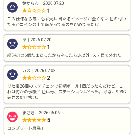
儲からん
｜
2026.07.20
1
★
☆
☆
☆
☆
この仕様なら毎回必ず天井 当たるイメージが全くない 色の付い
た玉がコインの上で転がってるのを眺めてるだけ
あ
｜
2026.07.20
1
★
☆
☆
☆
☆
緑5赤1の6個たまあったから座ったら赤以外1ステ目で外れた
カス
｜
2026.07.08
2
★
★
☆
☆
☆
リセ後2G目のステチェンで初期ボール1個だったんだけど、こ
れは何かの示唆？ 色は青、ステーション4だった。 ちな、999G
天井の駆け抜け。
まさき
｜
2026.06.06
5
★
★
★
★
★
コンプリート最高！