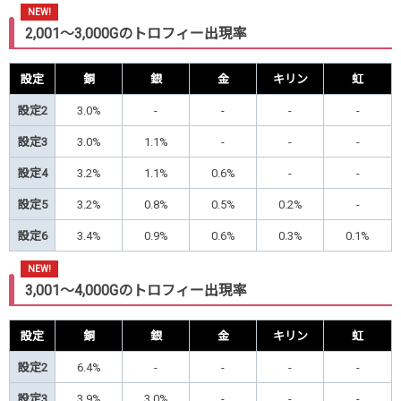
2,001～3,000Gのトロフィー出現率
設定
銅
銀
金
キリン
虹
設定2
3.0%
-
-
-
-
設定3
3.0%
1.1%
-
-
-
設定4
3.2%
1.1%
0.6%
-
-
設定5
3.2%
0.8%
0.5%
0.2%
-
設定6
3.4%
0.9%
0.6%
0.3%
0.1%
3,001～4,000Gのトロフィー出現率
設定
銅
銀
金
キリン
虹
設定2
6.4%
-
-
-
-
設定3
3.9%
3.0%
-
-
-