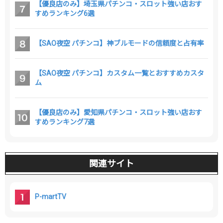
【優良店のみ】埼玉県パチンコ・スロット強い店おす
すめランキング6選
【SAO夜空 パチンコ】神ブルモードの信頼度と占有率
【SAO夜空 パチンコ】カスタム一覧とおすすめカスタ
ム
【優良店のみ】愛知県パチンコ・スロット強い店おす
すめランキング7選
関連サイト
P-martTV