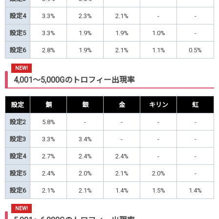
設定4
3.3%
2.3%
2.1%
-
-
設定5
3.3%
1.9%
1.9%
1.0%
-
設定6
2.8%
1.9%
2.1%
1.1%
0.5%
4,001～5,000Gのトロフィー出現率
設定
銅
銀
金
キリン
虹
設定2
5.8%
-
-
-
-
設定3
3.3%
3.4%
-
-
-
設定4
2.7%
2.4%
2.4%
-
-
設定5
2.4%
2.0%
2.1%
2.0%
-
設定6
2.1%
2.1%
1.4%
1.5%
1.4%