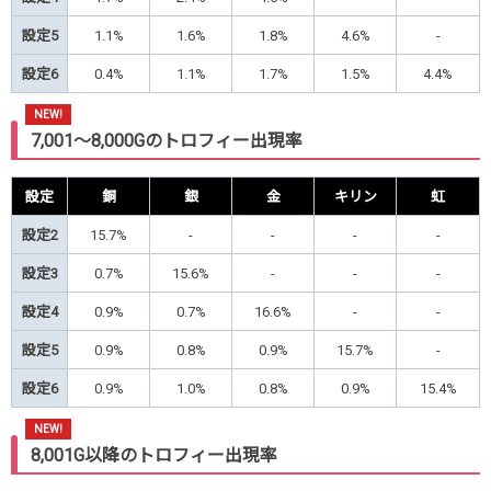
設定5
1.1%
1.6%
1.8%
4.6%
-
設定6
0.4%
1.1%
1.7%
1.5%
4.4%
7,001～8,000Gのトロフィー出現率
設定
銅
銀
金
キリン
虹
設定2
15.7%
-
-
-
-
設定3
0.7%
15.6%
-
-
-
設定4
0.9%
0.7%
16.6%
-
-
設定5
0.9%
0.8%
0.9%
15.7%
-
設定6
0.9%
1.0%
0.8%
0.9%
15.4%
8,001G以降のトロフィー出現率