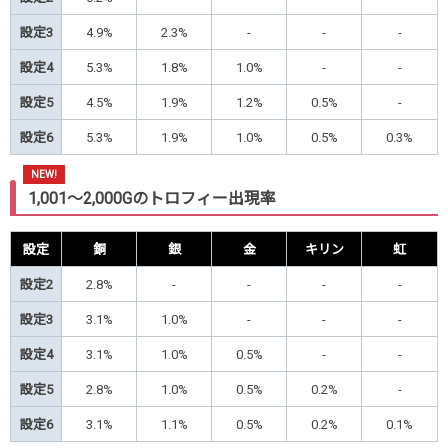
設定3
4.9%
2.3%
-
-
-
設定4
5.3%
1.8%
1.0%
-
-
設定5
4.5%
1.9%
1.2%
0.5%
-
設定6
5.3%
1.9%
1.0%
0.5%
0.3%
1,001～2,000Gのトロフィー出現率
設定
銅
銀
金
キリン
虹
設定2
2.8%
-
-
-
-
設定3
3.1%
1.0%
-
-
-
設定4
3.1%
1.0%
0.5%
-
-
設定5
2.8%
1.0%
0.5%
0.2%
-
設定6
3.1%
1.1%
0.5%
0.2%
0.1%