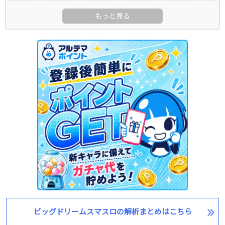
ビッグドリームスマスロの解析まとめはこちら