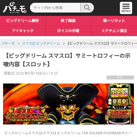
ビッグドリーム解析
終了画面
朝一リセット
アイキャッチ
ボイスの示唆
ステチェン演出
穢れ・サブ液晶
順押し白7揃い
プレミアムCZ
天井・期待値
トロフィー
裏ボタン
引き戻しステージ
プレミアムAT
エンディング
液晶演出
ボール
ゾーン
ロングフリーズ
設定差まとめ
やめどき
AT解析
上位後
CZ
パチーモ
スマスロ ビッグドリーム
【ビッグドリーム スマスロ】サミートロフィ
【ビッグドリーム スマスロ】サミートロフィーの示
唆内容【スロット】
更新日:2026年5月19日(火) 19:25
PR
ビッグドリームスマスロ(スマスロ ビッグドリーム THE GOLDEN PUSHER)のサミー