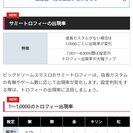
サミートロフィーの出現率
店長カスタムがない場合は
1,000Gごとに出現率が変化
特徴
7,001〜8,000G間は設定の
トロフィー出現率が大幅アップ
ビッグドリームスマスロのサミートロフィーは、店長カスタム
の有無やゲーム数に応じて出現率が変化します。設定判別をす
る際は、トロフィーの出現率に注目しましょう。
1～1,000Gのトロフィー出現率
設定
銅
銀
金
キリン
虹
設定2
6.2%
-
-
-
-