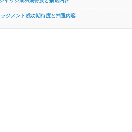
dジャッジ成功期待度と抽選内容
ャッジメント成功期待度と抽選内容