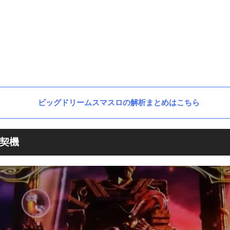
ビッグドリームスマスロの解析まとめはこちら
入契機