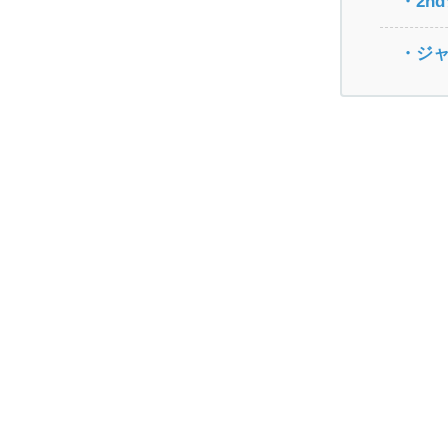
・2n
・ジ