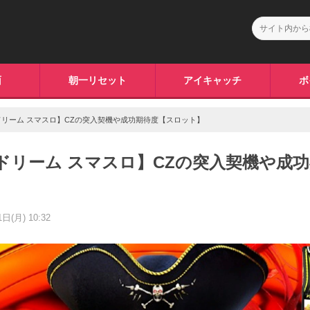
面
朝一リセット
アイキャッチ
ボ
リーム スマスロ】CZの突入契機や成功期待度【スロット】
ドリーム スマスロ】CZの突入契機や成
(月) 10:32