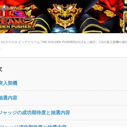
(スマスロ ビッグドリーム THE GOLDEN PUSHER)のCZをご紹介。CZの突入契機
す。
次
突入契機
抽選内容
tジャッジの成功期待度と抽選内容