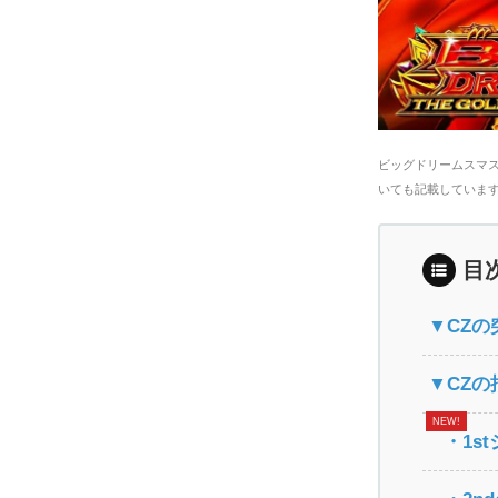
ビッグドリームスマスロ
いても記載していま
目
▼CZの
▼CZの
・1s