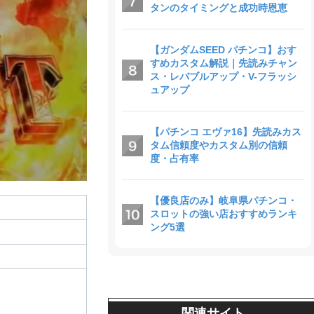
タンのタイミングと成功時恩恵
【ガンダムSEED パチンコ】おす
すめカスタム解説｜先読みチャン
ス・レバブルアップ・V-フラッシ
ュアップ
【パチンコ エヴァ16】先読みカス
タム信頼度やカスタム別の信頼
度・占有率
【優良店のみ】岐阜県パチンコ・
スロットの強い店おすすめランキ
ング5選
関連サイト