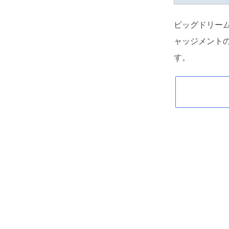
ビッグドリーム
ャッジメント
す。