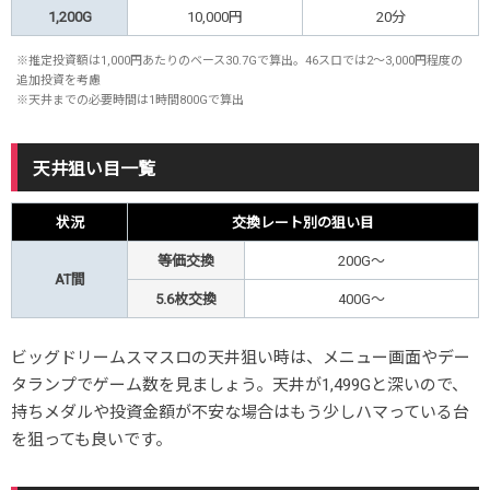
1,200G
10,000円
20分
※推定投資額は1,000円あたりのベース30.7Gで算出。46スロでは2～3,000円程度の
追加投資を考慮
※天井までの必要時間は1時間800Gで算出
天井狙い目一覧
状況
交換レート別の狙い目
等価交換
200G～
AT間
5.6枚交換
400G～
ビッグドリームスマスロの天井狙い時は、メニュー画面やデー
タランプでゲーム数を見ましょう。天井が1,499Gと深いので、
持ちメダルや投資金額が不安な場合はもう少しハマっている台
を狙っても良いです。