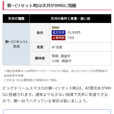
朝一(リセット時)は天井が999Gに短縮
天井の種類
天井の条件と恩恵・狙い目
999G
33,000円
推定投資
条件
75
分
必要時間
朝一(リセット)
天井
恩恵
AT当選
等価…調査中
期待値
5.6枚
…調査中
※推定投資額は1,000円あたりのベース30.7Gで算出。46スロでは2～3,000円程度の
追加投資を考慮
※天井までの必要時間は1時間800Gで算出
ビッグドリームスマスロの朝一(リセット時)は、AT間天井が999
Gに短縮されます。通常よりも少ない投資で天井に到達できる
ので、朝一台でハマっている場合は狙いましょう。