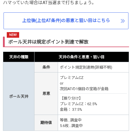
ハマっていた場合はAT当選まで打ちましょう。
上位後(上位AT条件)の恩恵と狙い目はこちら
ボール天井は規定ポイント到達で解放
天井の種類
天井の条件と恩恵・狙い目
条件
ポイント規定到達時(詳細不明)
プレミアムCZ
or
次回ATの1個目の宝箱が金箱
恩恵
ボール天井
【振り分け】
プレミアムCZ：62.5%
金箱： 37.5%
等価…調査中
期待値
5.6枚
…調査中