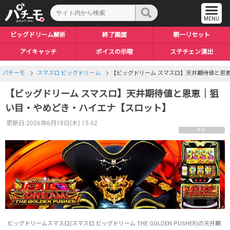
ビッグドリーム解析
終了画面
朝一リセット
アイキャッチ
ボイスの示唆
ステチェン演出
穢れ・サブ液晶
順押し白7揃い
プレミアムCZ
天井・期待値
トロフィー
裏ボタン
引き戻しステージ
プレミアムAT
エンディング
液晶演出
ボール
ゾーン
ロングフリーズ
設定差まとめ
やめどき
AT解析
上位後
CZ
パチーモ
スマスロ ビッグドリーム
【ビッグドリーム スマスロ】天井期待値と恩
【ビッグドリーム スマスロ】天井期待値と恩恵｜狙
い目・やめどき・ハイエナ【スロット】
更新日:2026年6月18日(木) 15:02
PR
ビッグドリームスマスロ(スマスロ ビッグドリーム THE GOLDEN PUSHER)の天井期