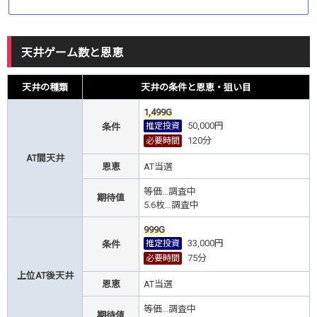
天井ゲーム数と恩恵
天井の種類
天井の条件と恩恵・狙い目
1,499G
50,000円
推定投資
条件
120
分
必要時間
AT間天井
恩恵
AT当選
等価…調査中
期待値
5.6枚…調査中
999G
33,000円
推定投資
条件
75
分
必要時間
上位AT後天井
恩恵
AT当選
等価…調査中
期待値