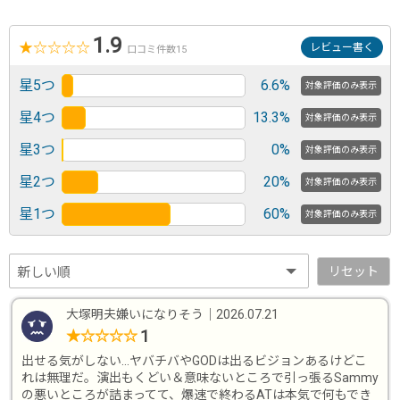
1.9
★
☆
☆
☆
☆
レビュー書く
口コミ件数15
星5つ
6.6%
対象評価のみ表示
星4つ
13.3%
対象評価のみ表示
星3つ
0%
対象評価のみ表示
星2つ
20%
対象評価のみ表示
星1つ
60%
対象評価のみ表示
リセット
大塚明夫嫌いになりそう
｜
2026.07.21
1
★
☆
☆
☆
☆
出せる気がしない…ヤバチバやGODは出るビジョンあるけどこ
れは無理だ。演出もくどい＆意味ないところで引っ張るSammy
の悪いところが詰まってて、爆速で終わるATは本気で何もでき