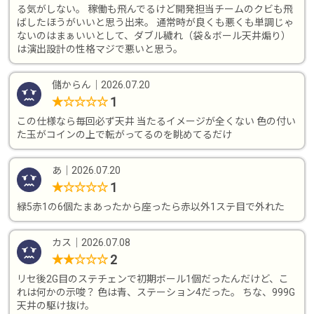
る気がしない。 稼働も飛んでるけど開発担当チームのクビも飛
ばしたほうがいいと思う出来。 通常時が良くも悪くも単調じゃ
ないのはまぁいいとして、ダブル穢れ（袋＆ボール天井煽り）
は演出設計の性格マジで悪いと思う。
儲からん
｜
2026.07.20
1
★
☆
☆
☆
☆
この仕様なら毎回必ず天井 当たるイメージが全くない 色の付い
た玉がコインの上で転がってるのを眺めてるだけ
あ
｜
2026.07.20
1
★
☆
☆
☆
☆
緑5赤1の6個たまあったから座ったら赤以外1ステ目で外れた
カス
｜
2026.07.08
2
★
★
☆
☆
☆
リセ後2G目のステチェンで初期ボール1個だったんだけど、こ
れは何かの示唆？ 色は青、ステーション4だった。 ちな、999G
天井の駆け抜け。