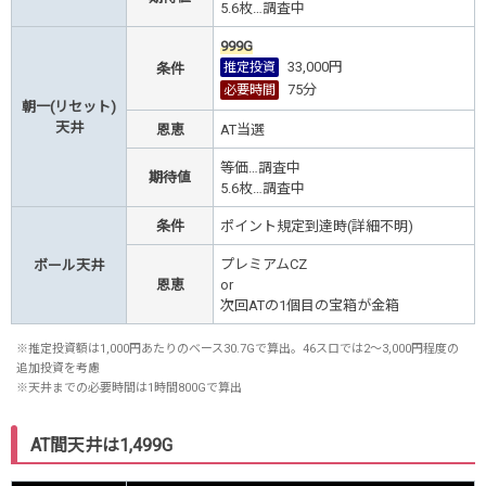
5.6枚…調査中
999G
33,000円
推定投資
条件
75
分
必要時間
朝一(リセット)
天井
恩恵
AT当選
等価…調査中
期待値
5.6枚
…調査中
条件
ポイント規定到達時(詳細不明)
プレミアムCZ
ボール天井
恩恵
or
次回ATの1個目の宝箱が金箱
※推定投資額は1,000円あたりのベース30.7Gで算出。46スロでは2～3,000円程度の
追加投資を考慮
※天井までの必要時間は1時間800Gで算出
AT間天井は1,499G