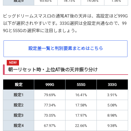
設定6
65.63%
18.75%
14.06%
1.56%
ビッグドリームスマスロの通常AT後の天井は、高設定ほど999G
以下が選択されやすいです。333G選択は全設定共通なので、99
9Gと555Gの選択率に注目しましょう。
設定差一覧と判別要素まとめはこちら
朝一リセット時・上位AT後の天井振り分け
設定
999G
555G
333G
設定1
79.69%
16.41%
3.91%
設定2
77.34%
17.58%
5.08%
設定3
73.05%
17.97%
8.98%
設定4
67.97%
22.66%
9.38%