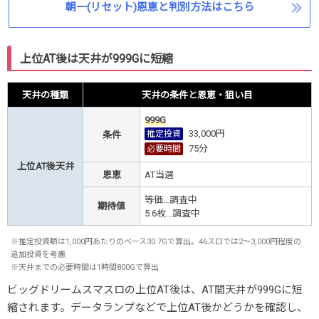
朝一(リセット)恩恵と判別方法はこちら
上位AT後は天井が999Gに短縮
天井の種類
天井の条件と恩恵・狙い目
999G
33,000円
推定投資
条件
75
分
必要時間
上位AT後天井
恩恵
AT当選
等価…調査中
期待値
5.6枚…調査中
※推定投資額は1,000円あたりのベース30.7Gで算出。46スロでは2～3,000円程度の
追加投資を考慮
※天井までの必要時間は1時間800Gで算出
ビッグドリームスマスロの上位AT後は、AT間天井が999Gに短
縮されます。データランプなどで上位AT後かどうかを確認し、