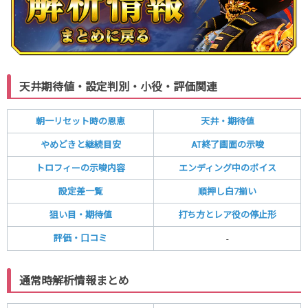
天井期待値・設定判別・小役・評価関連
朝一リセット時の恩恵
天井・期待値
やめどきと継続目安
AT終了画面の示唆
トロフィーの示唆内容
エンディング中のボイス
設定差一覧
順押し白7揃い
狙い目・期待値
打ち方とレア役の停止形
評価・口コミ
-
通常時解析情報まとめ