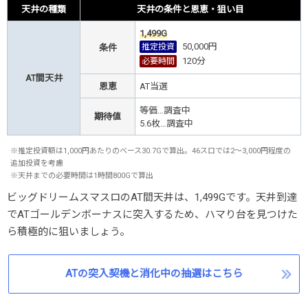
天井の種類
天井の条件と恩恵・狙い目
1,499G
50,000円
推定投資
条件
120
分
必要時間
AT間天井
恩恵
AT当選
等価…調査中
期待値
5.6枚…調査中
※推定投資額は1,000円あたりのベース30.7Gで算出。46スロでは2～3,000円程度の
追加投資を考慮
※天井までの必要時間は1時間800Gで算出
ビッグドリームスマスロのAT間天井は、1,499Gです。天井到達
でATゴールデンボーナスに突入するため、ハマり台を見つけた
ら積極的に狙いましょう。
ATの突入契機と消化中の抽選はこちら