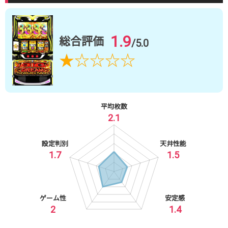
1.9
総合評価
/5.0
★
☆
☆
☆
☆
平均枚数
2.1
設定判別
天井性能
1.7
1.5
ゲーム性
安定感
2
1.4