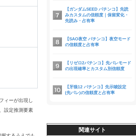
【ガンダムSEED パチンコ】先読
みカスタムの信頼度｜保留変化・
先読み・占有率
【SAO夜空 パチンコ】夜空モード
の信頼度と占有率
【リゼロ2パチンコ】先バレモード
の出現確率とカスタム別信頼度
【牙狼12 パチンコ】先示唆設定
(先バレ)の信頼度と占有率
フィーが出現し
、設定推測要素
関連サイト
把握するうえでも