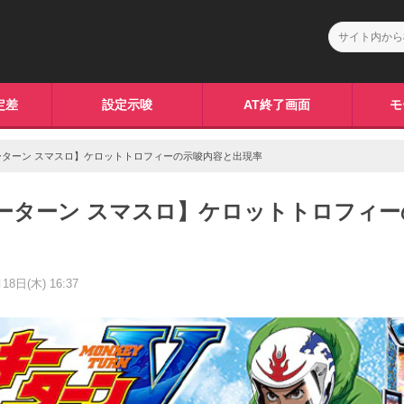
定差
設定示唆
AT終了画面
モ
ーターン スマスロ】ケロットトロフィーの示唆内容と出現率
ーターン スマスロ】ケロットトロフィー
8日(木) 16:37