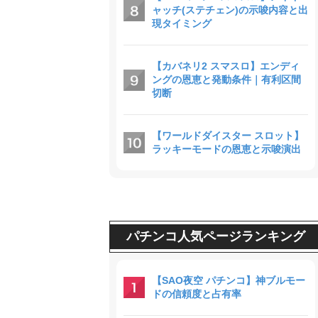
ャッチ(ステチェン)の示唆内容と出
現タイミング
【カバネリ2 スマスロ】エンディ
ングの恩恵と発動条件｜有利区間
切断
【ワールドダイスター スロット】
ラッキーモードの恩恵と示唆演出
パチンコ人気ページランキング
【SAO夜空 パチンコ】神ブルモー
ドの信頼度と占有率