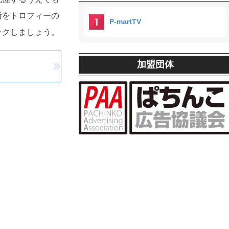
断をトロフィーの
P-martTV
ックしましょう。
加盟団体