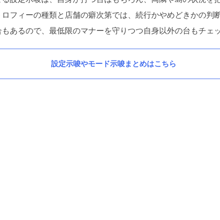
トロフィーの種類と店舗の癖次第では、続行かやめどきかの判
合もあるので、最低限のマナーを守りつつ自身以外の台もチェ
設定示唆やモード示唆まとめはこちら