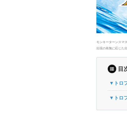
モンキーターンスマ
出現の有無に応じた
目
▼トロ
▼トロ