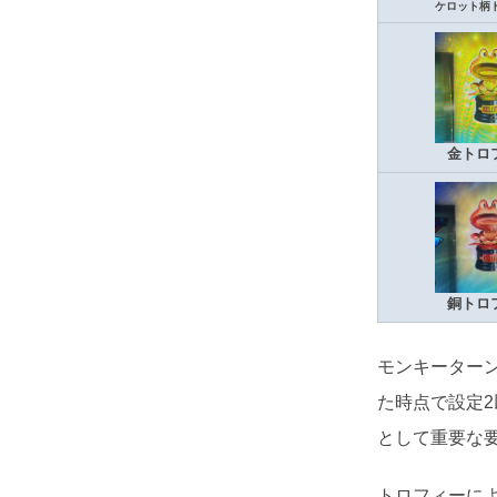
ケロット柄
金トロ
銅トロ
モンキーター
た時点で設定
として重要な
トロフィーに