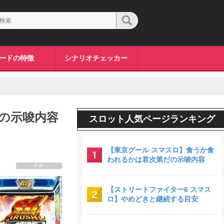
ードの特徴
シナリオチェッカー
の示唆内容
スロット人気ページランキング
【東京グール スマスロ】食うか食
われるかは君次第だの示唆内容
PR
【ストリートファイター6 スマス
ロ】やめどきと継続する目安