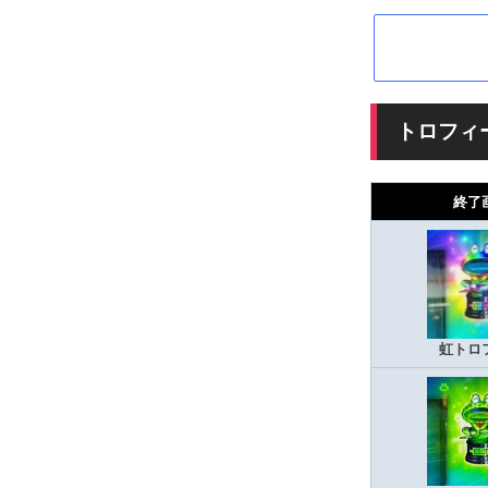
トロフィ
終了
虹トロ