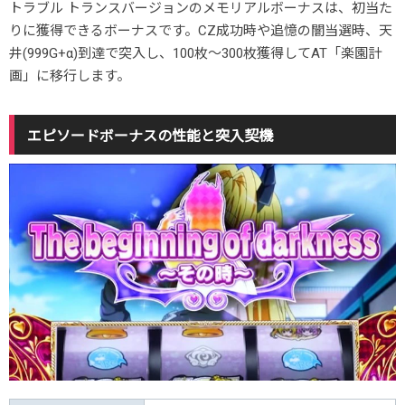
トラブル トランスバージョンのメモリアルボーナスは、初当た
りに獲得できるボーナスです。CZ成功時や追憶の闇当選時、天
井(999G+α)到達で突入し、100枚～300枚獲得してAT「楽園計
画」に移行します。
エピソードボーナスの性能と突入契機