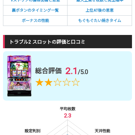
Vストックの獲得契機と恩恵
最大上乗せ枚数と発生確率
裏ボタンのタイミング一覧
上位AT後の恩恵
ボーナスの性能
もぐもぐたい焼きタイム
トラブル2 スロットの評価と口コミ
2.1
総合評価
/5.0
★
★
☆
☆
☆
平均枚数
2.3
設定判別
天井性能