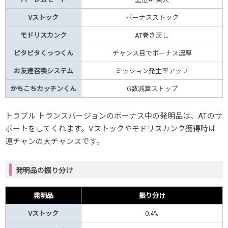
Vストック
ボーナスストック
モドリスカンク
AT巻き戻し
ピタピタくっつくん
チャンス目でボーナス濃厚
お友達召喚システム
ミッション発生率アップ
かちこちカッチンくん
G数減算ストップ
トラブル トランスバージョンのボーナス中の発明品は、ATのサ
ポートをしてくれます。Vストックやモドリスカンク獲得時は
連チャンの大チャンスです。
発明品の振り分け
発明品
振り分け
Vストック
0.4%