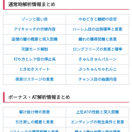
通常時解析情報まとめ
ゾーンと狙い目
やめどきと継続の目安
アイキャッチの示唆内容
ハーレム目の出現確率と恩恵
追憶の闇の概要と突入契機
穢れの獲得契機と恩恵
天国モード解説
ロングフリーズの恩恵と確率
打ち方とレア役の停止系
きゅんきゅんバルーン
ときめきスイート
ぷっちゅんちゃれんじ
夜更けステージの恩恵
チャンス目の抽選内容
ボーナス・AT解析情報まとめ
駆け抜け時の恩恵
上位ATの性能と突入契機
引き戻しの概要と恩恵
エンディングの発生条件と恩恵