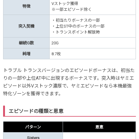
Vストック獲得
特徴
※一部エピソード除く
・初当たりボーナスの一部
突入契機
・上位ST中のボーナスの一部
・トランスポイント解放時
継続G数
20G
純増
8.7枚
トラブル トランスバージョンのエピソードボーナスは、初当た
りの一部や上位AT中に出現するボーナスです。突入時はヤミエ
ピソード以外Vストック濃厚で、ヤミエピソードなら本機最強
特化ゾーンを獲得できます。
エピソードの種類と恩恵
パターン
恩恵
Sisters