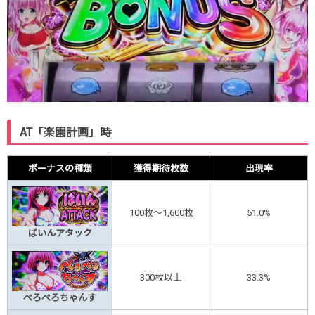
AT「楽園計画」時
ボーナスの種類
獲得期待枚数
出現率
100枚～1,600枚
51.0%
ばいんアタック
300枚以上
33.3%
ぺろぺろちゃんす