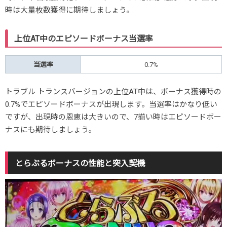
時は大量枚数獲得に期待しましょう。
上位AT中のエピソードボーナス当選率
当選率
0.7%
トラブル トランスバージョンの上位AT中は、ボーナス獲得時の
0.7%でエピソードボーナスが出現します。当選率はかなり低い
ですが、出現時の恩恵は大きいので、7揃い時はエピソードボー
ナスにも期待しましょう。
とらぶるボーナスの性能と突入契機