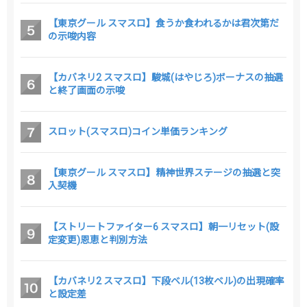
【東京グール スマスロ】食うか食われるかは君次第だ
の示唆内容
【カバネリ2 スマスロ】駿城(はやじろ)ボーナスの抽選
と終了画面の示唆
スロット(スマスロ)コイン単価ランキング
【東京グール スマスロ】精神世界ステージの抽選と突
入契機
【ストリートファイター6 スマスロ】朝一リセット(設
定変更)恩恵と判別方法
【カバネリ2 スマスロ】下段ベル(13枚ベル)の出現確率
と設定差