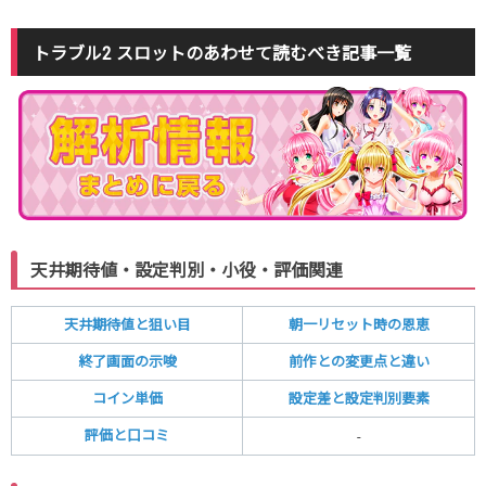
トラブル2 スロットのあわせて読むべき記事一覧
天井期待値・設定判別・小役・評価関連
天井期待値と狙い目
朝一リセット時の恩恵
終了画面の示唆
前作との変更点と違い
コイン単価
設定差と設定判別要素
評価と口コミ
-