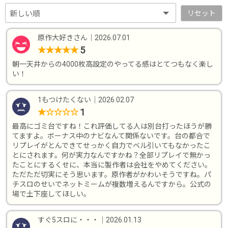
リセット
原作大好きさん
｜
2026.07.01
5
★
★
★
★
★
朝一天井からの4000枚高設定のやってる感はとてつもなく楽し
い！
1もつけたくない
｜
2026.02.07
1
★
☆
☆
☆
☆
最高にゴミ台ですね！これ評価してる人は別台打ったほうが勝
てますよ。ボーナス中のナビなんて関係ないです。台の都合で
リプレイがとんできてせっかく自力でベル引いてもなかったこ
とにされます。何が実力なんですかね？全部リプレイで無かっ
たことにするくせに、本当に製作者は会社をやめてください。
ただただ切実にそう思います。原作者がかわいそうですね。パ
チスロのせいでネットミームが複数増えるんですから。公式の
場で土下座してほしい。
すぐ5スロに・・・
｜
2026.01.13