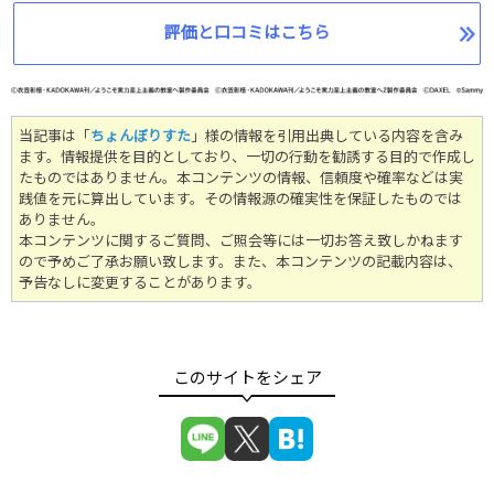
評価と口コミはこちら
当記事は「
ちょんぼりすた
」様の情報を引用出典している内容を含み
ます。情報提供を目的としており、一切の行動を勧誘する目的で作成し
たものではありません。
本コンテンツの情報、信頼度や確率などは実
践値を元に算出しています。その情報源の確実性を保証したものでは
ありません。
本コンテンツに関するご質問、ご照会等には一切お答え致しかねます
ので予めご了承お願い致します。また、本コンテンツの記載内容は、
予告なしに変更することがあります。