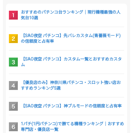
おすすめのパチンコ台ランキング｜現行機種最強の人
気台10選
【SAO夜空 パチンコ】先バレカスタム(青薔薇モード)
の信頼度と占有率
【SAO夜空 パチンコ】カスタム一覧とおすすめカスタ
ム
【優良店のみ】神奈川県パチンコ・スロット強い店お
すすめランキング5選
【SAO夜空 パチンコ】神ブルモードの信頼度と占有率
1パチ(1円パチンコ)で勝てる機種ランキング｜おすすめ
専門店・優良店一覧