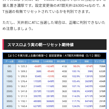
据え置き濃厚です。設定変更後のAT間天井は630G+αなので、A
T当選の有無でリセットされているかを判別できます。
ただし、天井前にATに当選した場合は、正確に判別できないた
め注意しましょう。
スマスロよう実の朝一リセット期待値