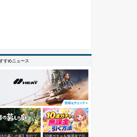
すすめニュース
ほの暮しの庭】先行プ
10連ガチャを無課金で引