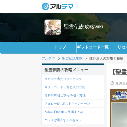
聖霊伝説攻略wiki
トップ
ギフトコード一覧
リセ
アルテマ
聖霊伝説攻略
錬丹達人の攻略と報酬
聖霊伝説の攻略メニュー
【聖霊
リセマラ当たりランキング
最終更新
ギフトコード一覧と入力方法
無料1000連ガチャを引く方法
フォロー&リポストキャンペーン
Kakao Friendsコラボまとめ
パックは購入するべきか？