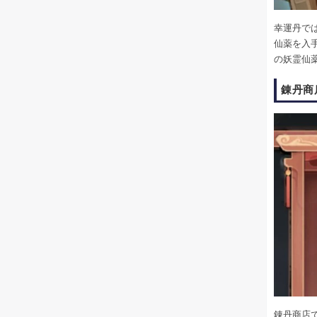
幸運丹で
仙薬を入
の妖霊仙
錬丹商
錬丹商店