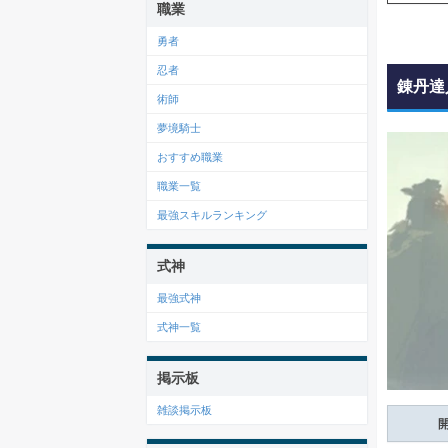
職業
勇者
忍者
錬丹達
術師
夢境騎士
おすすめ職業
職業一覧
最強スキルランキング
式神
最強式神
式神一覧
掲示板
雑談掲示板