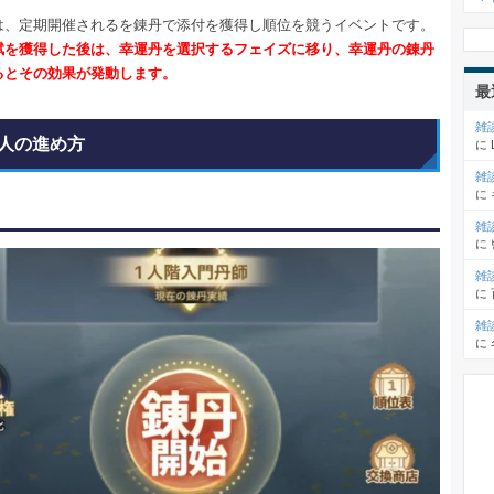
は、定期開催されるを錬丹で添付を獲得し順位を競うイベントです。
賦を獲得した後は、幸運丹を選択するフェイズに移り、幸運丹の錬丹
るとその効果が発動します。
最
雑
人の進め方
に
雑
に
雑
に
雑
に
雑
に