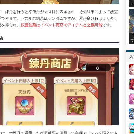
レ
は、錬丹を行うと幸運丹がマス目に表示され、その結果によって妖霊
手できます。パズルの結果はランダムですが、運が良ければより多く
薬を得られ、
妖霊仙薬はイベント商店でアイテムと交換可能
です。
【
店
プ
ス
では、幸運丹で獲得した妖霊仙薬を消費して各種アイテムを購入でき