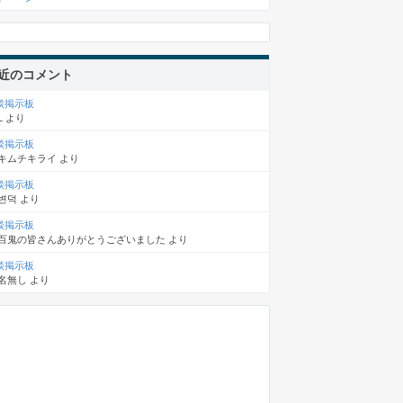
近のコメント
談掲示板
L
より
談掲示板
キムチキライ
より
談掲示板
변덕
より
談掲示板
百鬼の皆さんありがとうございました
より
談掲示板
名無し
より