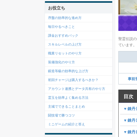
お役立ち
序盤の効率的な進め方
毎日やるべきこと
課金おすすめパック
聖霊伝説の
スキルレベルの上げ方
ています。
職業リセットのやり方
装備強化のやり方
鍛造等級の効率的な上げ方
事前
初回チャージは購入するべきか？
アカウント連携とデータ共有のやり方
目次
霊玉を効率よく集める方法
主城でできることまとめ
▼錬丹
闘技場で勝つコツ
▼錬丹
ミニゲームの紹介と答え
▼錬丹