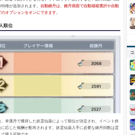
丹特権が追加されます。
自動錬丹は、錬丹画面で自動福箱選択や自動
どのオプションをオンにできます
。
人順位
コ
は、幸運丹で獲得した妖霊仙薬によって順位が決定され、イベント終
位に応じた報酬が配布されます。妖霊仙薬入手に必要な錬丹回数は霊
して購入可能です。