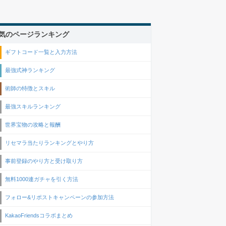
気のページランキング
ギフトコード一覧と入力方法
最強式神ランキング
術師の特徴とスキル
最強スキルランキング
世界宝物の攻略と報酬
リセマラ当たりランキングとやり方
事前登録のやり方と受け取り方
無料1000連ガチャを引く方法
フォロー&リポストキャンペーンの参加方法
KakaoFriendsコラボまとめ