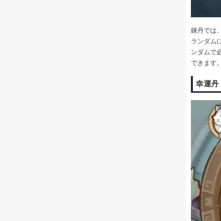
錬丹では
ランダム
ンダムで
できます
幸運丹