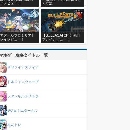
イレビュー！
く方法
アズールプロミリア】
【BULLACATOR 】先行
レイレビュー！
プレイレビュー！
マホゲー攻略タイトル一覧
サファイアスフィア
ドルフィンウェーブ
ファンキルスリスタ
Gジェネエターナル
みんトレ