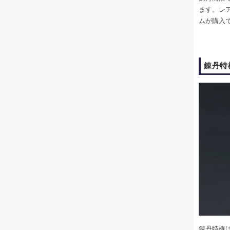
ます。レ
ムが購入
錬丹特
錬丹特権