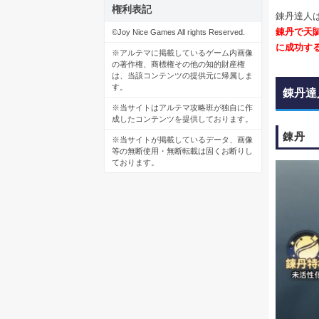
権利表記
錬丹達人
錬丹で天
©Joy Nice Games All rights Reserved.
に成功す
※アルテマに掲載しているゲーム内画像
の著作権、商標権その他の知的財産権
は、当該コンテンツの提供元に帰属しま
す。
錬丹達
※当サイトはアルテマ攻略班が独自に作
成したコンテンツを提供しております。
錬丹
※当サイトが掲載しているデータ、画像
等の無断使用・無断転載は固くお断りし
ております。