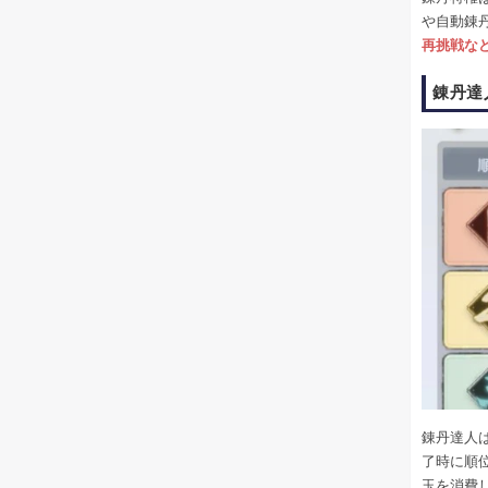
や自動錬
再挑戦な
錬丹達
錬丹達人
了時に順
玉を消費