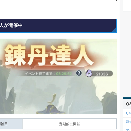
人が開催中
Q
Q&
新
開催日
定期的に開催
マ