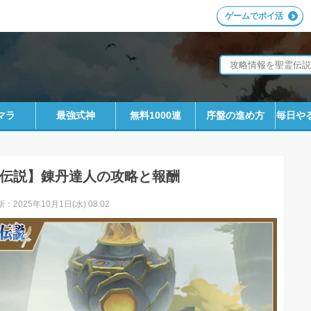
ゲームでポイ活
マラ
最強式神
無料1000連
序盤の進め方
毎日や
伝説】錬丹達人の攻略と報酬
：2025年10月1日(水) 08:02