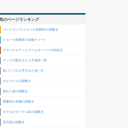
気のページランキング
コードロック(トルーカ刑務所)の謎解き
トルーカ刑務所の攻略チャート
デスペナルティとゲームオーバーの対処法
マップの開き方と入手場所一覧
鉄パイプの入手方法と使い方
オルゴールの謎解き
割れた鏡の謎解き
図書室の本棚の謎解き
ホテルのダイヤル錠の謎解き
宝石箱の謎解き