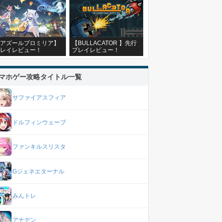
アズールプロミリア】
【BULLACATOR 】先行
レイレビュー！
プレイレビュー！
マホゲー攻略タイトル一覧
サファイアスフィア
ドルフィンウェーブ
ファンキルスリスタ
Gジェネエターナル
みんトレ
アナデン