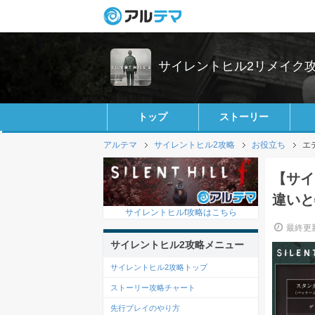
サイレントヒル2リメイク攻略
トップ
ストーリー
アルテマ
サイレントヒル2攻略
お役立ち
エ
【サイ
違いと
サイレントヒルf攻略はこちら
最終更新
サイレントヒル2攻略メニュー
サイレントヒル2攻略トップ
ストーリー攻略チャート
先行プレイのやり方