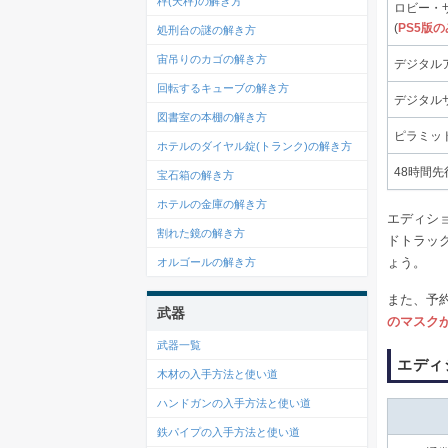
秤(天秤)の解き方
ロビー・
(
PS5版の
処刑台の謎の解き方
宙吊りのカゴの解き方
デジタル
回転するキューブの解き方
デジタル
図書室の本棚の解き方
ピラミッ
ホテルのダイヤル錠(トランク)の解き方
48時間
宝石箱の解き方
ホテルの金庫の解き方
エディシ
割れた鏡の解き方
ドトラッ
ょう。
オルゴールの解き方
また、予
武器
のマスク
武器一覧
エディ
木材の入手方法と使い道
ハンドガンの入手方法と使い道
鉄パイプの入手方法と使い道