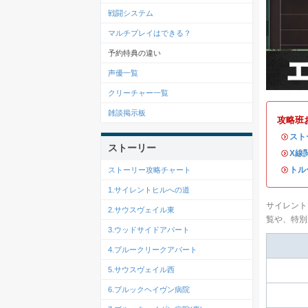
戦闘システム
マルチプレイはできる？
予約特典の違い
声優一覧
クリーチャー一覧
雑談掲示板
攻略班
・
スト
ストーリー
・
X線
・
トル
ストーリー攻略チャート
1.サイレントヒルへの道
サイレントヒ
2.サウスヴェイル東
覧や、特別
3.ウッドサイドアパート
4.ブルークリークアパート
5.サウスヴェイル西
6.ブルックヘイヴン病院