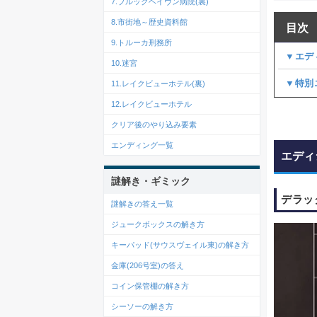
7.ブルックヘイヴン病院(裏)
8.市街地～歴史資料館
目次
9.トルーカ刑務所
▼エデ
10.迷宮
▼特別
11.レイクビューホテル(裏)
12.レイクビューホテル
クリア後のやり込み要素
エンディング一覧
エディ
謎解き・ギミック
デラッ
謎解きの答え一覧
ジュークボックスの解き方
キーパッド(サウスヴェイル東)の解き方
金庫(206号室)の答え
コイン保管棚の解き方
シーソーの解き方