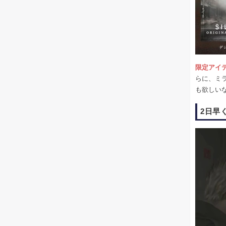
限定アイ
らに、ミ
も欲しい
2日早