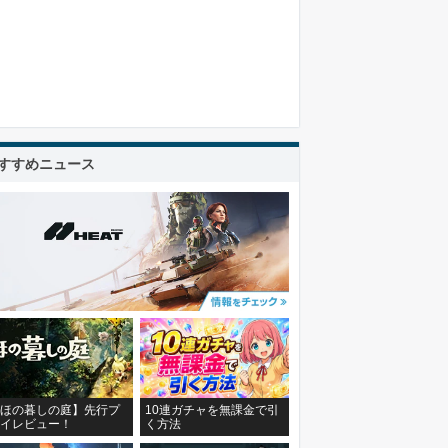
すすめニュース
ほの暮しの庭】先行プ
10連ガチャを無課金で引
イレビュー！
く方法