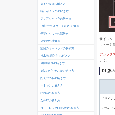
ダイヤル錠の解き方
時計ギミックの解き方
フロアジャッキの解き方
金庫(サウスヴェイル西)の解き方
保管ロッカーの謎解き
サイレン
発電機の謎解き
ッケージ
病院のキーパッドの解き方
デラック
排水溝(調剤室)の解き方
ょう。
X線閲覧機の解き方
DL版
病院のダイヤル錠の解き方
院長室の腕の解き方
マネキンの解き方
鎖の箱の解き方
『サイレ
女の扉の解き方
コードロック(刑務所)の解き方
ミラのマ