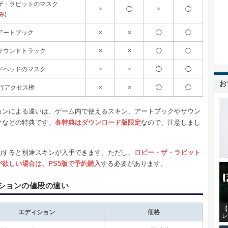
ザ・ラビットのマスク
×
◯
×
◯
み
)
アートブック
×
×
◯
◯
サウンドトラック
×
×
◯
◯
ドヘッドのマスク
×
×
◯
◯
お
先行アクセス権
×
×
◯
◯
ョンによる違いは、ゲーム内で使えるスキン、アートブックやサウン
クなどの特典です。
各特典はダウンロード版限定
なので、注意しまし
約すると別途スキンが入手できます。ただし、
ロビー・ザ・ラビット
が欲しい場合は、PS5版で予約購入
する必要があります。
ションの値段の違い
【
エディション
価格
レ