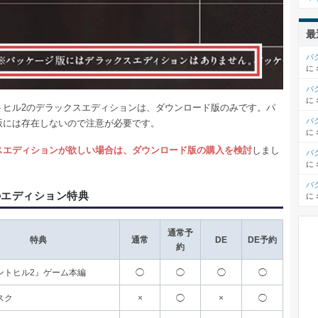
最
バ
に
バ
に
トヒル2のデラックスエディションは、ダウンロード版のみです。パ
バ
版には存在しないので注意が必要です。
に
スエディションが欲しい場合は、ダウンロード版の購入を検討
しまし
バ
に
バ
のエディション特典
に
通常予
特典
通常
DE
DE予約
約
ントヒル2』ゲーム本編
◯
◯
◯
◯
スク
×
◯
×
◯