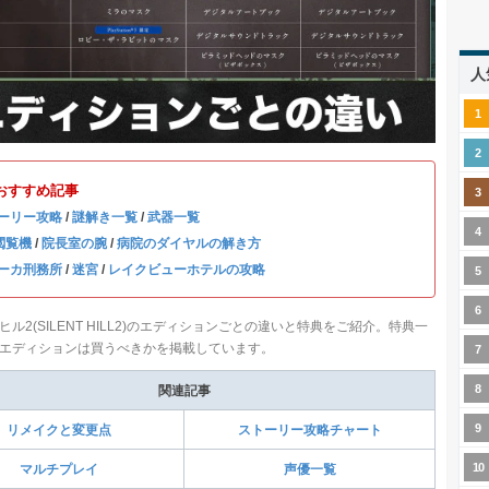
人
おすすめ記事
ーリー攻略
/
謎解き一覧
/
武器一覧
閲覧機
/
院長室の腕
/
病院のダイヤルの解き方
ーカ刑務所
/
迷宮
/
レイクビューホテルの攻略
ル2(SILENT HILL2)のエディションごとの違いと特典をご紹介。特典一
エディションは買うべきかを掲載しています。
関連記事
リメイクと変更点
ストーリー攻略チャート
マルチプレイ
声優一覧