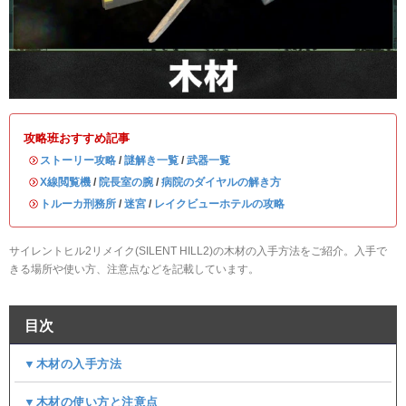
攻略班おすすめ記事
・
ストーリー攻略
/
謎解き一覧
/
武器一覧
・
X線閲覧機
/
院長室の腕
/
病院のダイヤルの解き方
・
トルーカ刑務所
/
迷宮
/
レイクビューホテルの攻略
サイレントヒル2リメイク(SILENT HILL2)の木材の入手方法をご紹介。入手で
きる場所や使い方、注意点などを記載しています。
目次
▼木材の入手方法
▼木材の使い方と注意点