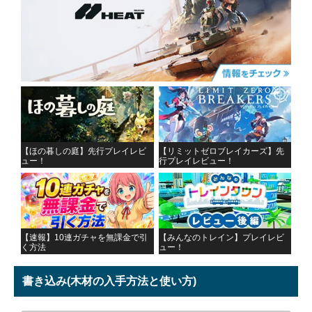
【ほの暮しの庭】先行プレイレビ
【リミットゼロブレイカーズ】先
ュー！
行プレイレビュー！
【速報】10連ガチャを無課金で引
【みんなのトレイン】プレイレビ
く方法
ュー！
書き込み
(木材の入手方法と使い方)