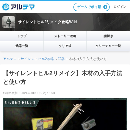
ログイン
ゲームでポイ活
サイレントヒル2リメイク攻略Wiki
トップ
ストーリー攻略
謎解き
武器一覧
クリア後
クリーチャー一覧
アルテマ
サイレントヒル2攻略
武器
木材の入手方法と使い方
【サイレントヒル2リメイク】木材の入手方法
と使い方
最終更新：2024年10月8日(火) 16:53