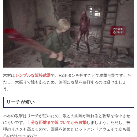
木材は
シンプルな近接武器
で、R2ボタンを押すことで攻撃可能です。た
だし、大振りで隙もあるため、無闇に攻撃を連打するのは避けましょ
う。
リーチが短い
木材の攻撃はリーチが短いため、敵との距離が離れると攻撃を命中させ
にくいです。
十分な距離まで近づいてから攻撃
しましょう。ただし、被
弾のリスクも高まるので、回避を絡めたヒットアンドアウェイで立ち回
るのがおすすめです。