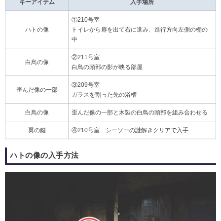
キーアイテム
入手場所
①210号室
ハトの像
トイレから扉を出て右に進み、進行方向左側の棚の
中
②211号室
白鳥の像
白鳥の頭部の影が映る部屋
③209号室
歪んだ像の一部
ガラスを割った先の浴槽
白鳥の像
歪んだ像の一部と木製の白鳥の頭部を組み合わせる
翼の鍵
④210号室 シーソーの謎解きクリアで入手
ハトの像の入手方法