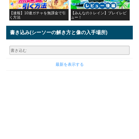
【速報】10連ガチャを無課金で引
【みんなのトレイン】プレイレビ
く方法
ュー！
書き込み
(シーソーの解き方と像の入手場所)
最新を表示する