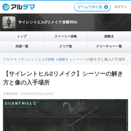
ログイン
ゲームでポイ活
サイレントヒル2リメイク攻略Wiki
トップ
ストーリー攻略
謎解き
武器一覧
クリア後
クリーチャー一覧
アルテマ
サイレントヒル2攻略
謎解き
シーソーの解き方と像の入手場所
【サイレントヒル2リメイク】シーソーの解き
方と像の入手場所
最終更新：2025年2月1日(土) 08:01