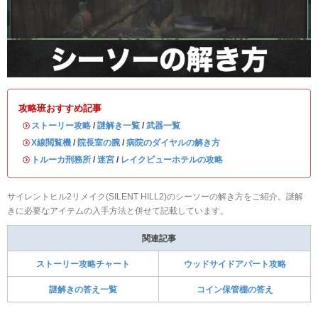
攻略班おすすめ記事
・
ストーリー攻略
/
謎解き一覧
/
武器一覧
・
X線閲覧機
/
院長室の腕
/
病院のダイヤルの解き方
・
トルーカ刑務所
/
迷宮
/
レイクビューホテルの攻略
サイレントヒル2リメイク(SILENT HILL2)のシーソーの解き方をご紹介。謎解
きに必要なアイテムの入手方法と併せて記載しています。
関連記事
ストーリー攻略チャート
ウッドサイドアパート攻略
謎解きの答え一覧
コイン保管棚の答え