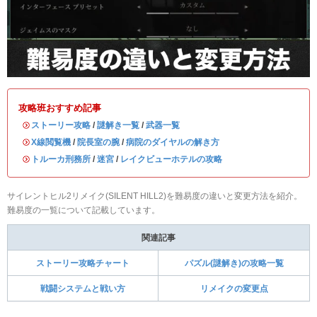
攻略班おすすめ記事
・
ストーリー攻略
/
謎解き一覧
/
武器一覧
・
X線閲覧機
/
院長室の腕
/
病院のダイヤルの解き方
・
トルーカ刑務所
/
迷宮
/
レイクビューホテルの攻略
サイレントヒル2リメイク(SILENT HILL2)を難易度の違いと変更方法を紹介。
難易度の一覧について記載しています。
関連記事
ストーリー攻略チャート
パズル(謎解き)の攻略一覧
戦闘システムと戦い方
リメイクの変更点