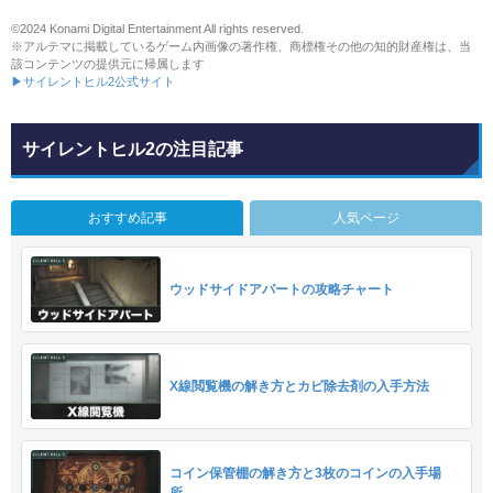
©2024 Konami Digital Entertainment All rights reserved.
※アルテマに掲載しているゲーム内画像の著作権、商標権その他の知的財産権は、当
該コンテンツの提供元に帰属します
▶サイレントヒル2公式サイト
サイレントヒル2の注目記事
おすすめ記事
人気ページ
ウッドサイドアパートの攻略チャート
X線閲覧機の解き方とカビ除去剤の入手方法
コイン保管棚の解き方と3枚のコインの入手場