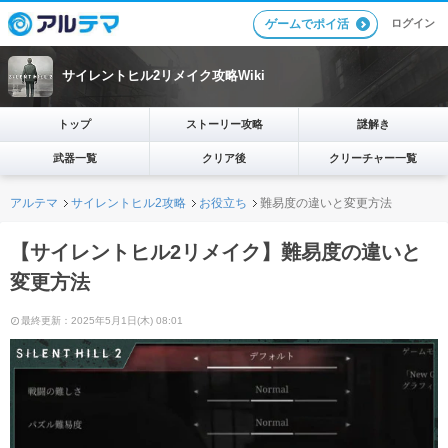
ログイン
ゲームでポイ活
サイレントヒル2リメイク攻略Wiki
トップ
ストーリー攻略
謎解き
武器一覧
クリア後
クリーチャー一覧
アルテマ
サイレントヒル2攻略
お役立ち
難易度の違いと変更方法
【サイレントヒル2リメイク】難易度の違いと
変更方法
最終更新：2025年5月1日(木) 08:01