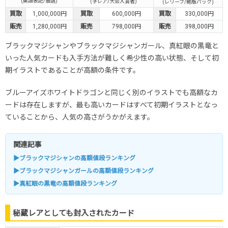
(英語表記/抽選)
(字レア/大会入賞者)
(レリーフ/絶版パック)
買取
1,000,000円
買取
600,000円
買取
330,000円
販売
1,280,000円
販売
798,000円
販売
398,000円
ブラックマジシャンやブラックマジシャンガール、真紅眼の黒竜と
いった人気カードも入手方法が難しく希少性の高い状態、そして初
期イラストであることが高額の条件です。
ブルーアイズホワイトドラゴンと同じく別のイラストでも高額なカ
ードは存在しますが、最も高いカードはすべて初期イラストとなっ
ていることから、人気の高さがうかがえます。
関連記事
▶ブラックマジシャンの高額値段ランキング
▶ブラックマジシャンガールの高額値段ランキング
▶真紅眼の黒竜の高額値段ランキング
秘蔵レアとしても封入されたカード