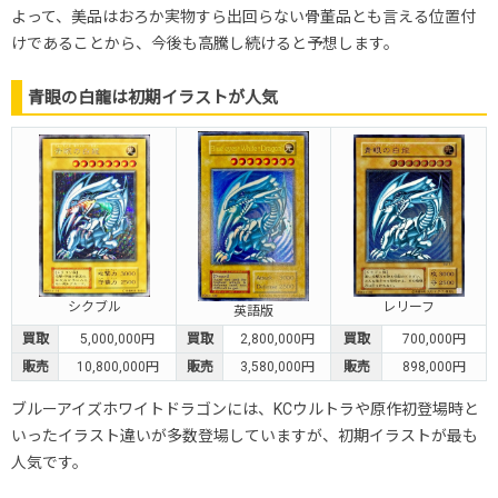
よって、美品はおろか実物すら出回らない骨董品とも言える位置付
けであることから、今後も高騰し続けると予想します。
青眼の白龍は初期イラストが人気
シクブル
レリーフ
英語版
買取
5,000,000円
買取
2,800,000円
買取
700,000円
販売
10,800,000円
販売
3,580,000円
販売
898,000円
ブルーアイズホワイトドラゴンには、KCウルトラや原作初登場時と
いったイラスト違いが多数登場していますが、初期イラストが最も
人気です。