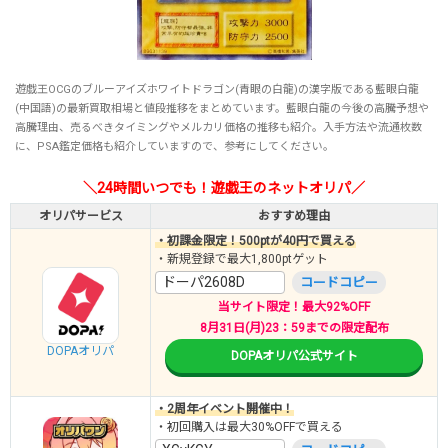
遊戯王OCGのブルーアイズホワイトドラゴン(青眼の白龍)の漢字版である藍眼白龍
(中国語)の最新買取相場と値段推移をまとめています。藍眼白龍の今後の高騰予想や
高騰理由、売るべきタイミングやメルカリ価格の推移も紹介。入手方法や流通枚数
に、PSA鑑定価格も紹介していますので、参考にしてください。
＼24時間いつでも！遊戯王のネットオリパ／
オリパサービス
おすすめ理由
・初課金限定！500ptが40円で買える
・新規登録で最大1,800ptゲット
ドーパ2608D
コードコピー
当サイト限定！最大92%OFF
8月31日(月)23：59までの限定配布
DOPAオリパ
DOPAオリパ公式サイト
・2周年イベント開催中！
・初回購入は最大30%OFFで買える