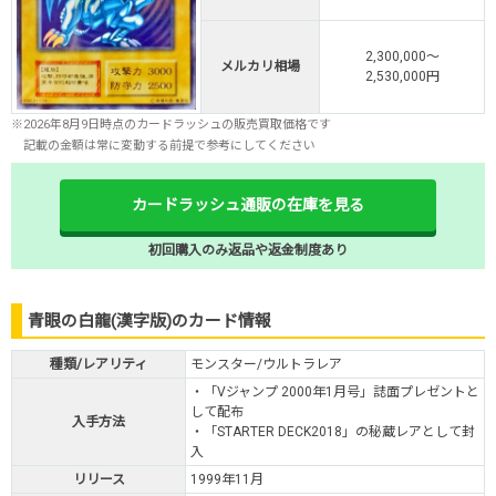
2,300,000～
メルカリ相場
2,530,000円
※2026年8月9日時点のカードラッシュの販売買取価格です
記載の金額は常に変動する前提で参考にしてください
カードラッシュ通販の在庫を見る
初回購入のみ返品や返金制度あり
青眼の白龍(漢字版)のカード情報
種類/レアリティ
モンスター/ウルトラレア
・「Vジャンプ 2000年1月号」誌面プレゼントと
して配布
入手方法
・「STARTER DECK2018」の秘蔵レアとして封
入
リリース
1999年11月