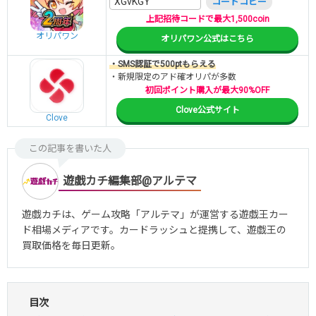
XGvKGY
コードコピー
上記招待コードで最大1,500coin
オリパワン
オリパワン公式はこちら
・SMS認証で500ptもらえる
・新規限定のアド確オリパが多数
初回ポイント購入が最大90%OFF
Clove公式サイト
Clove
この記事を書いた人
遊戯カチ編集部@アルテマ
遊戯カチは、ゲーム攻略「アルテマ」が運営する遊戯王カー
ド相場メディアです。カードラッシュと提携して、遊戯王の
買取価格を毎日更新。
目次