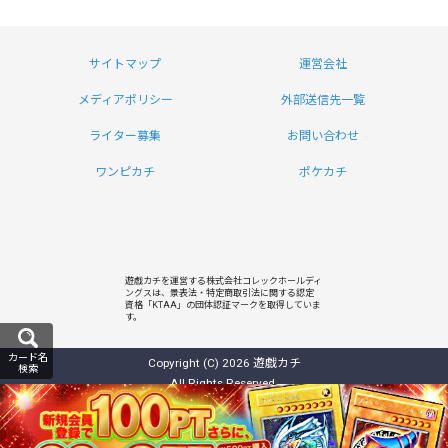
サイトマップ
運営会社
メディアポリシー
外部送信先一覧
ライター募集
お問い合わせ
ワンピカチ
ポケカチ
遊戯カチを運営する株式会社コレックホールディ
ングスは、景表法・特定商取引法に関する認定
資格「KTAA」の団体認証マークを取得していま
す。
カード名
Copyright (C) 2026 遊戯カチ
検索
All Rights Reserved.