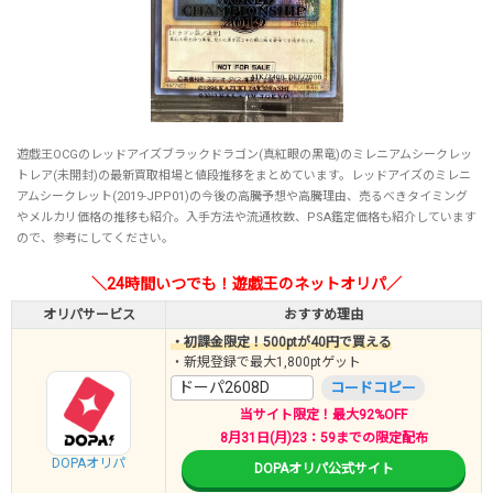
遊戯王OCGのレッドアイズブラックドラゴン(真紅眼の黒竜)のミレニアムシークレッ
トレア(未開封)の最新買取相場と値段推移をまとめています。レッドアイズのミレニ
アムシークレット(2019-JPP01)の今後の高騰予想や高騰理由、売るべきタイミング
やメルカリ価格の推移も紹介。入手方法や流通枚数、PSA鑑定価格も紹介しています
ので、参考にしてください。
＼24時間いつでも！遊戯王のネットオリパ／
オリパサービス
おすすめ理由
・初課金限定！500ptが40円で買える
・新規登録で最大1,800ptゲット
ドーパ2608D
コードコピー
当サイト限定！最大92%OFF
8月31日(月)23：59までの限定配布
DOPAオリパ
DOPAオリパ公式サイト