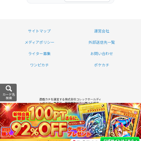
サイトマップ
運営会社
メディアポリシー
外部送信先一覧
ライター募集
お問い合わせ
ワンピカチ
ポケカチ
カード名
検索
遊戯カチを運営する株式会社コレックホールディ
ングスは、景表法・特定商取引法に関する認定
資格「KTAA」の団体認証マークを取得していま
す。
Copyright (C) 2026 遊戯カチ
All Rights Reserved.