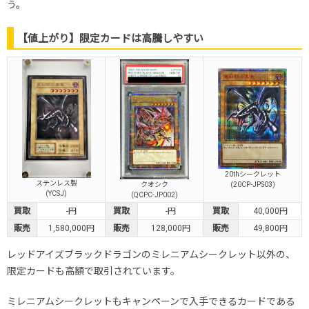
う。
【値上がり】限定カードは高騰しやすい
20thシークレット
ステンレス製
クオシク
(20CP-JPS03)
(YCSJ)
(QCPC-JP002)
買取
-円
買取
-円
買取
40,000円
販売
1,580,000円
販売
128,000円
販売
49,800円
レッドアイズブラックドラゴンのミレニアムシークレット以外の、
限定カードも高額で取引されています。
ミレニアムシークレットもキャンペーンで入手できるカードである