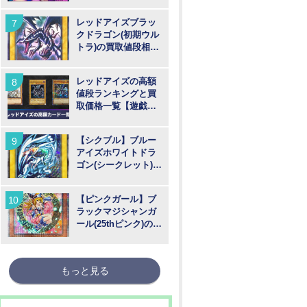
格推移【遊戯王】
レッドアイズブラッ
クドラゴン(初期ウル
トラ)の買取値段相場
や価格推移【遊戯
王】
レッドアイズの高額
値段ランキングと買
取価格一覧【遊戯
王】
【シクブル】ブルー
アイズホワイトドラ
ゴン(シークレット)の
買取値段相場や価格
推移【遊戯王】
【ピンクガール】ブ
ラックマジシャンガ
ール(25thピンク)の買
取値段相場や価格推
移【遊戯王】
もっと見る