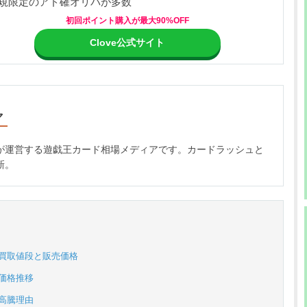
規限定のアド確オリパが多数
初回ポイント購入が最大90%OFF
Clove公式サイト
マ
が運営する遊戯王カード相場メディアです。カードラッシュと
新。
の買取値段と販売価格
価格推移
高騰理由