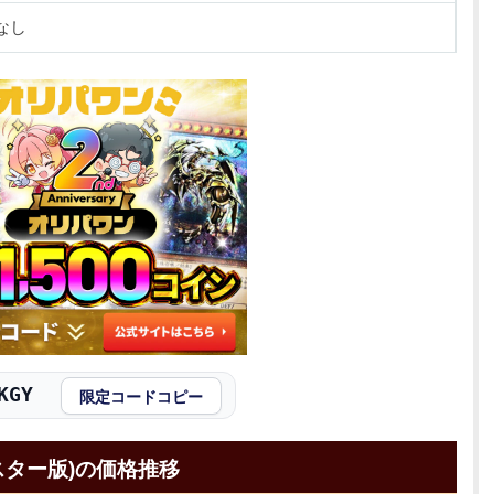
なし
KGY
限定コードコピー
スター版)の価格推移