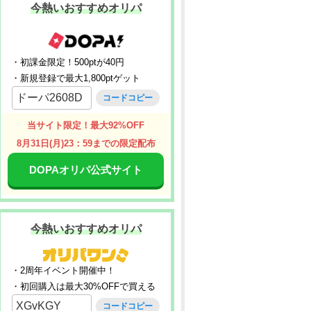
今熱いおすすめオリパ
・初課金限定！500ptが40円
・新規登録で最大1,800ptゲット
ドーパ2608D
コードコピー
当サイト限定！最大92%OFF
8月31日(月)23：59までの限定配布
DOPAオリパ公式サイト
今熱いおすすめオリパ
・2周年イベント開催中！
・初回購入は最大30%OFFで買える
XGvKGY
コードコピー