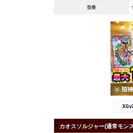
型番
XGv
カオスソルジャー(通常モン