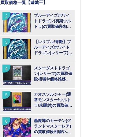
買取価格一覧【遊戯王】
ブルーアイズホワイ
トドラゴン(初期ウル
トラ)の買取値段相場
や価格推移【遊戯
王】
【レリブル/青艶】ブ
ルーアイズホワイト
ドラゴン(レリーフ)の
買取値段相場や価格
推移【遊戯王】
スターダストドラゴ
ン(レリーフ)の買取値
段相場や価格推移
【遊戯王】
カオスソルジャー(通
常モンスター/ウルト
ラ/未開封)の買取値段
相場や価格推移【遊
戯王】
黒魔導のカーテン(グ
ランドマスターレア)
の買取値段相場や価