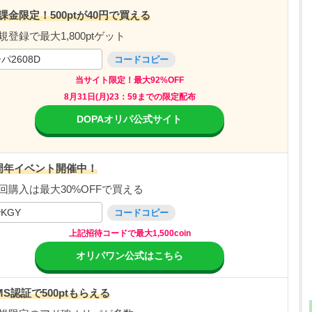
課金限定！500ptが40円で買える
規登録で最大1,800ptゲット
パ2608D
コードコピー
当サイト限定！最大92%OFF
8月31日(月)23：59までの限定配布
DOPAオリパ公式サイト
周年イベント開催中！
回購入は最大30%OFFで買える
vKGY
コードコピー
上記招待コードで最大1,500coin
オリパワン公式はこちら
MS認証で500ptもらえる