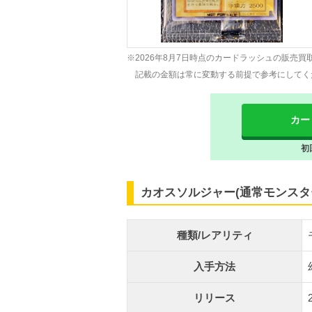
※2026年8月7日時点のカードラッシュの販売買
記載の金額は常に変動する前提で参考にしてく
カー
初
カオスソルジャー(通常モンスタ
種類/レアリティ
入手方法
リリース