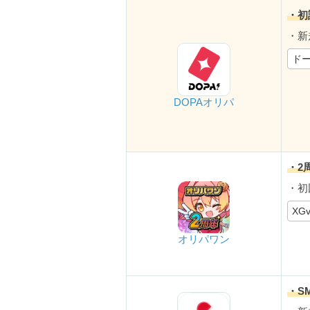
・初
・新
ドー
DOPAオリパ
・2
・初
XG
オリパワン
・S