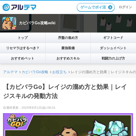
ログイン
ゲームでポイ活
カピバラGo攻略wiki
トップ
序盤の進め方
ギフトコード
リセマラはするべき？
最強装備
ダッシュイベント
おすすめペット
おすすめスキル
戦闘力の上げ方
アルテマ
カピバラGo攻略
お役立ち
レイジの溜め方と効果｜レイジスキル
【カピバラGo】レイジの溜め方と効果｜レイ
ジスキルの発動方法
最終更新：2025年8月1日(金) 08:01