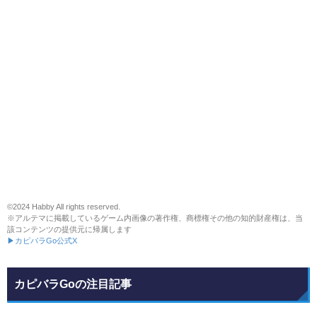
©2024 Habby All rights reserved.
※アルテマに掲載しているゲーム内画像の著作権、商標権その他の知的財産権は、当
該コンテンツの提供元に帰属します
▶カピバラGo公式X
カピバラGoの注目記事