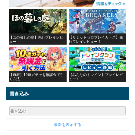
【ほの暮しの庭】先行プレイレビ
【リミットゼロブレイカーズ】先
ュー！
行プレイレビュー！
【速報】10連ガチャを無課金で引
【みんなのトレイン】プレイレビ
く方法
ュー！
書き込み
最新を表示する