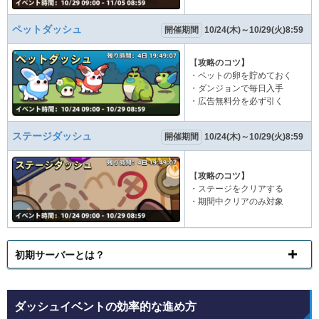
ペットダッシュ
開催期間
10/24(木)～10/29(火)8:59
【
攻略のコツ】
・ペットの卵を貯めておく
・ダンジョンで毎日入手
・広告無料分を必ず引く
ステージダッシュ
開催期間
10/24(木)～10/29(火)8:59
【
攻略のコツ】
・ステージをクリアする
・期間中クリアのみ対象
初期サーバーとは？
ダッシュイベントの効率的な進め方