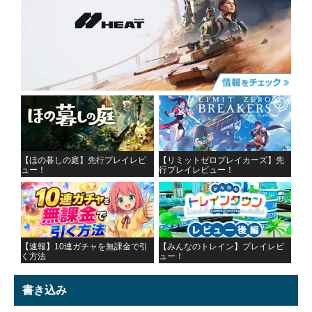
【ほの暮しの庭】先行プレイレビ
【リミットゼロブレイカーズ】先
ュー！
行プレイレビュー！
【速報】10連ガチャを無課金で引
【みんなのトレイン】プレイレビ
く方法
ュー！
書き込み