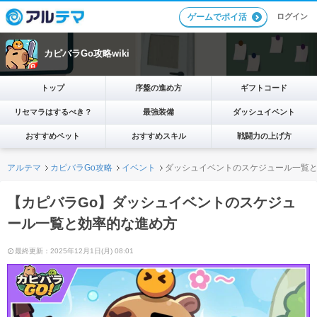
ログイン
ゲームでポイ活
カピバラGo攻略wiki
トップ
序盤の進め方
ギフトコード
リセマラはするべき？
最強装備
ダッシュイベント
おすすめペット
おすすめスキル
戦闘力の上げ方
アルテマ
カピバラGo攻略
イベント
ダッシュイベントのスケジュール一覧
【カピバラGo】ダッシュイベントのスケジュ
ール一覧と効率的な進め方
最終更新：2025年12月1日(月) 08:01