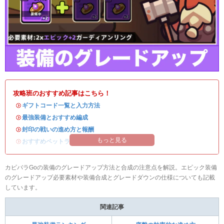
攻略班のおすすめ記事はこちら！
・
ギフトコード一覧と入力方法
・
最強装備とおすすめ編成
・
封印の戦いの進め方と報酬
もっと見る
・
おすすめペットランキング
カピバラGoの装備のグレードアップ方法と合成の注意点を解説。エピック装備
のグレードアップ必要素材や装備合成とグレードダウンの仕様についても記載
しています。
関連記事