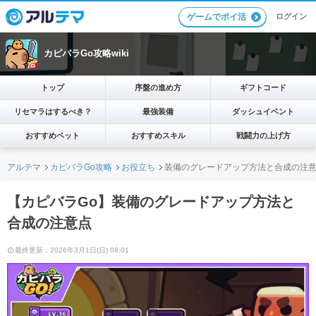
ログイン
ゲームでポイ活
カピバラGo攻略wiki
トップ
序盤の進め方
ギフトコード
リセマラはするべき？
最強装備
ダッシュイベント
おすすめペット
おすすめスキル
戦闘力の上げ方
アルテマ
カピバラGo攻略
お役立ち
装備のグレードアップ方法と合成の注
【カピバラGo】装備のグレードアップ方法と
合成の注意点
最終更新：2026年3月1日(日) 08:01