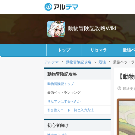
動物冒険記攻略Wiki
トップ
リセマラ
最強
アルテマ
動物冒険記攻略
最強
最強ペットラ
動物冒険記攻略
【動物
動物冒険記トップ
最終更新
最強ペットランキング
リセマラはするべきか
引き換えコード一覧と入力方法
初心者向け