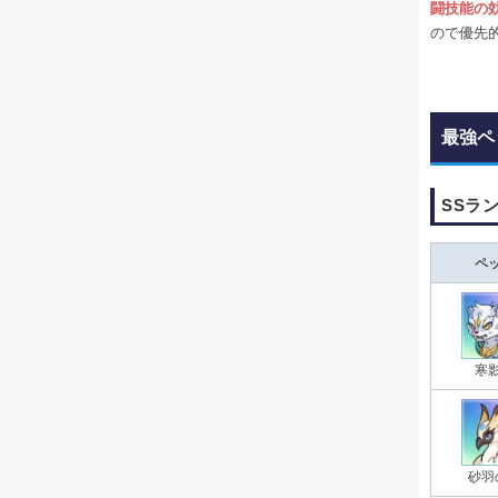
闘技能の
ので優先
最強ペ
SSラ
ペ
寒
砂羽