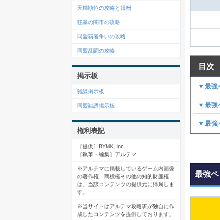
天梯順位の攻略と報酬
狂暴の闇市の攻略
同盟覇者争いの攻略
同盟乱闘の攻略
目次
掲示板
▼最強
雑談掲示板
▼最強
同盟勧誘掲示板
▼最強
権利表記
［提供］BYMK, Inc.
［執筆・編集］アルテマ
※アルテマに掲載しているゲーム内画像
最強ペ
の著作権、商標権その他の知的財産権
は、当該コンテンツの提供元に帰属しま
す。
※当サイトはアルテマ攻略班が独自に作
成したコンテンツを提供しております。