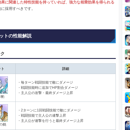
効果に関連した特性技能を持っていれば、強力な相乗効果を得られる
的に採用すべきです。
ットの性能解説
ンク
ット
詳細
・毎ターン戦闘技能で敵にダメージ
・戦闘技能時に追加でHP割合ダメージ
・主人公の攻撃・最終ダメージ上昇
影豹
・2ターンに1回戦闘技能で敵にダメージ
・戦闘技能で主人公の連撃上昇
・主人公が連撃を行うと最終ダメージ上昇
の鶴