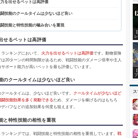
火力を出せるペットは高評価
戦闘技能のクールタイムは少ないほど良い
戦闘技能と特性技能の噛み合いを重視
【
レ
出せるペットは高評価
トランキングにおいて、
火力を出せるペットは高評価
です。動物冒険
では20ターンの時間制限があるため、戦闘技能のダメージ倍率や主人
力サポート能力が高いペットを最も評価しています。
【
プ
能のクールタイムは少ないほど良い
ス
のクールタイムは、少ないほど良いです。
クールタイムが少ないほど
戦闘技能効果を多く発動できる
ため、ダメージを稼げるのはもちろ
やデバフなどの追加効果を何度も狙えます。
能と特性技能の相性を重視
トランキングでは、戦闘技能と特性技能の相性を重視しています。
戦