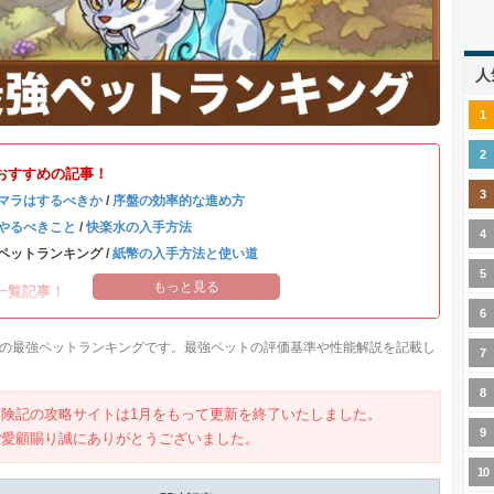
人
おすすめの記事！
マラはするべきか
/
序盤の効率的な進め方
やるべきこと
/
快楽水の入手方法
ペットランキング /
紙幣の入手方法と使い道
もっと見る
一覧記事！
の最強ペットランキングです。最強ペットの評価基準や性能解説を記載し
冒険記の攻略サイトは1月をもって更新を終了いたしました。
ご愛顧賜り誠にありがとうございました。