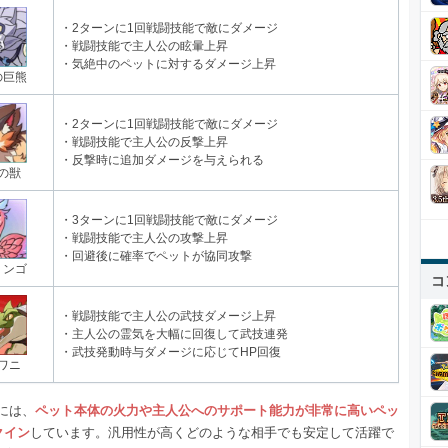
・2ターンに1回戦闘技能で敵にダメージ
・戦闘技能で主人公の眩暈上昇
・気絶中のペットに対するダメージ上昇
の巨熊
・2ターンに1回戦闘技能で敵にダメージ
・戦闘技能で主人公の反撃上昇
・反撃時に追加ダメージを与えられる
の獣
・3ターンに1回戦闘技能で敵にダメージ
・戦闘技能で主人公の攻撃上昇
・回避後に確率でペットが協同攻撃
ミンゴ
コ
・戦闘技能で主人公の武技ダメージ上昇
・主人公の霊気を大幅に回復して武技連発
・武技発動時与ダメージに応じてHP回復
ワニ
には、
ペット本体の火力や主人公へのサポート能力が非常に高いペッ
クイン
しています。汎用性が高くどのような相手でも安定して活躍で