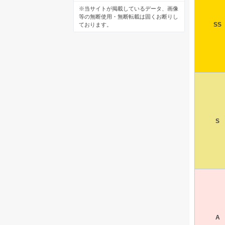
※当サイトが掲載しているデータ、画像
等の無断使用・無断転載は固くお断りし
SS
ております。
S
A