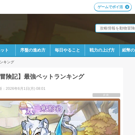
ゲームでポイ活
ペット
序盤の進め方
毎日やること
戦力の上げ方
紙幣の
ンキング
冒険記】最強ペットランキング
：2026年6月1日(月) 08:01
PR