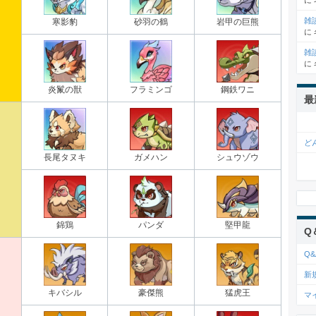
に
雑
寒影豹
砂羽の鶴
岩甲の巨熊
に
雑
に
炎鬣の獣
フラミンゴ
鋼鉄ワニ
最
ど
長尾タヌキ
ガメハン
シュウゾウ
錦鶏
パンダ
堅甲龍
Q
Q&
新
キバシル
豪傑熊
猛虎王
マ