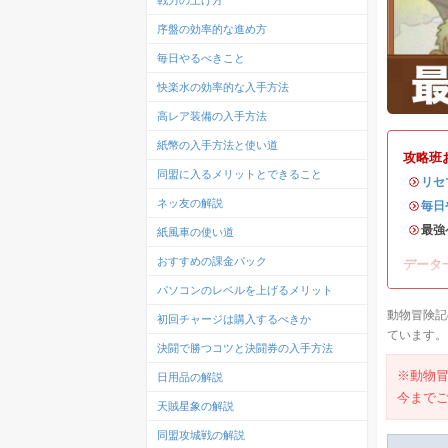
戦力の上げ方
序盤の効率的な進め方
毎日やるべきこと
快楽水の効率的な入手方法
高レア装備の入手方法
紙幣の入手方法と使い道
攻略班
同盟に入るメリットとできること
・
リセ
ネッ友の解説
・
毎日
・最強
紙風車の使い道
おすすめの課金パック
データ
パソコンのレベルを上げるメリット
動物冒険記
初回チャージは購入するべきか
ています。
決闘で勝つコツと決闘券の入手方法
※動物
日用品の解説
今まで
天賊星象の解説
同盟攻城戦の解説