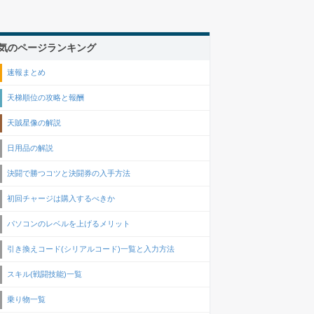
気のページランキング
速報まとめ
天梯順位の攻略と報酬
天賊星像の解説
日用品の解説
決闘で勝つコツと決闘券の入手方法
初回チャージは購入するべきか
パソコンのレベルを上げるメリット
引き換えコード(シリアルコード)一覧と入力方法
スキル(戦闘技能)一覧
乗り物一覧