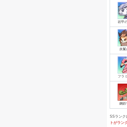
岩甲
炎鬣
フラ
鋼鉄
SSランク
トがラン