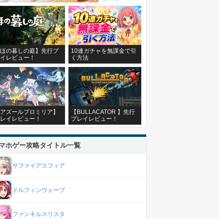
ほの暮しの庭】先行プ
10連ガチャを無課金で引
イレビュー！
く方法
アズールプロミリア】
【BULLACATOR 】先行
レイレビュー！
プレイレビュー！
マホゲー攻略タイトル一覧
サファイアスフィア
ドルフィンウェーブ
ファンキルスリスタ