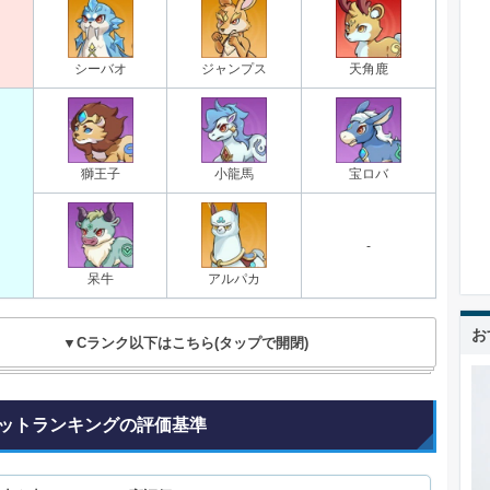
シーバオ
ジャンプス
天角鹿
獅王子
小龍馬
宝ロバ
-
呆牛
アルパカ
お
▼Cランク以下はこちら(タップで開閉)
ットランキングの評価基準