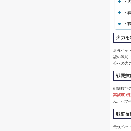
・
・
・
火力を
最強ペッ
記の戦闘
公への火
戦闘技
戦闘技能
高頻度で
ん、バフ
戦闘技
最強ペッ