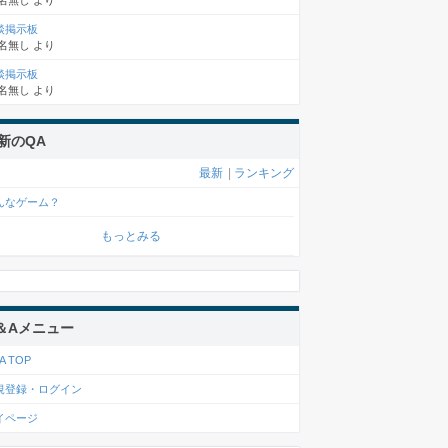
名無し
より
談掲示板
名無し
より
談掲示板
名無し
より
新のQA
最新
|
ランキング
んなゲーム？
もっとみる
＆Aメニュー
A TOP
規登録・ログイン
イページ