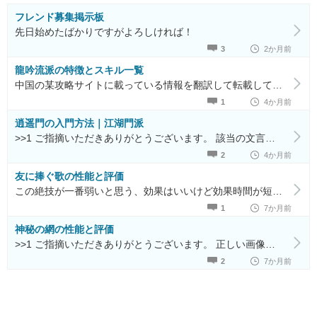
フレンド募集掲示板
先日始めたばかりですがよろしければ！
3
2か月前
龍吟流派の特徴とスキル一覧
中国の某攻略サイトに載っている情報を翻訳して転載しているだけ スキル構成も内功も妙技も最適解からかけ離れている
1
4か月前
逍遥門の入門方法｜江湖門派
>>1 ご指摘いただきありがとうございます。 該当の文言につきましては、修正させていただきました。
2
4か月前
友に捧ぐ歌の性能と評価
この絶技が一番弱いと思う、効果はいいけど効果時間が短すぎる
1
7か月前
神秘の網の性能と評価
>>1 ご指摘いただきありがとうございます。 正しい画像を反映いたしました。
2
7か月前