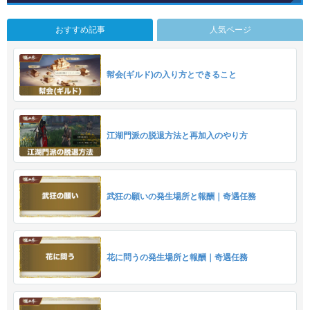
おすすめ記事
人気ページ
幇会(ギルド)の入り方とできること
江湖門派の脱退方法と再加入のやり方
武狂の願いの発生場所と報酬｜奇遇任務
花に問うの発生場所と報酬｜奇遇任務