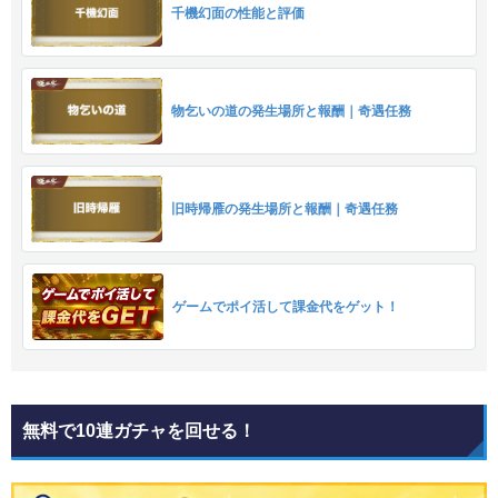
千機幻面の性能と評価
物乞いの道の発生場所と報酬｜奇遇任務
旧時帰雁の発生場所と報酬｜奇遇任務
ゲームでポイ活して課金代をゲット！
無料で10連ガチャを回せる！