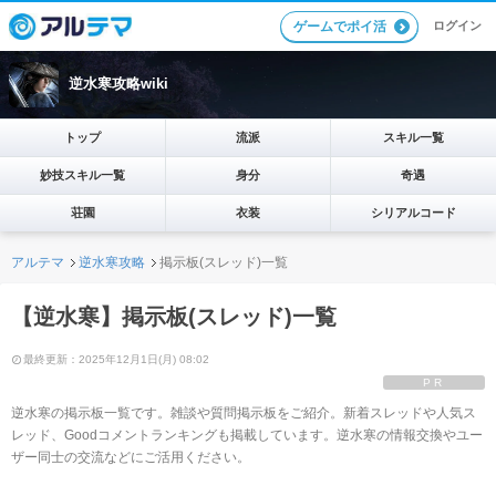
ログイン
ゲームでポイ活
逆水寒攻略wiki
トップ
流派
スキル一覧
妙技スキル一覧
身分
奇遇
荘園
衣装
シリアルコード
アルテマ
逆水寒攻略
掲示板(スレッド)一覧
【逆水寒】掲示板(スレッド)一覧
最終更新：2025年12月1日(月) 08:02
PR
逆水寒の掲示板一覧です。雑談や質問掲示板をご紹介。新着スレッドや人気ス
レッド、Goodコメントランキングも掲載しています。逆水寒の情報交換やユー
ザー同士の交流などにご活用ください。