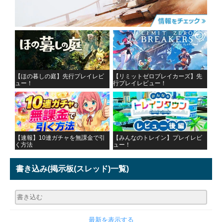
【ほの暮しの庭】先行プレイレビ
【リミットゼロブレイカーズ】先
ュー！
行プレイレビュー！
【速報】10連ガチャを無課金で引
【みんなのトレイン】プレイレビ
く方法
ュー！
書き込み
(掲示板(スレッド)一覧)
最新を表示する