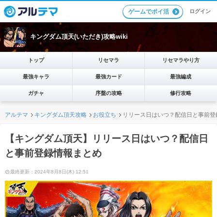
ログイン
ゲームでポイ活
キングダム頂天(いただき)攻略wiki
トップ
リセマラ
リセマラやり方
最強キャラ
最強カード
最強編成
ガチャ
序盤の攻略
修行攻略
アルテマ
キングダム頂天攻略
お役立ち
リリース日はいつ？配信日と事前登
【キングダム頂天】リリース日はいつ？配信日
と事前登録情報まとめ
最終更新：2024年8月8日(木) 12:51