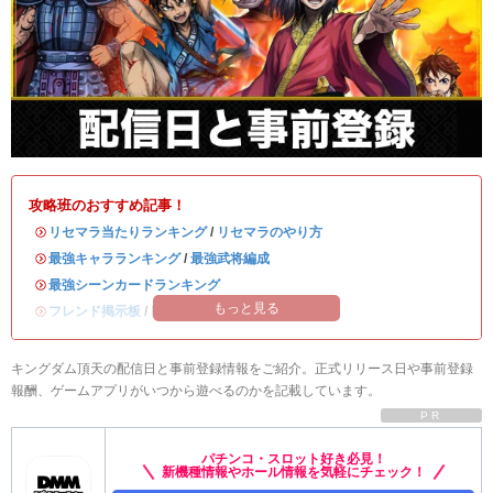
攻略班のおすすめ記事！
・
リセマラ当たりランキング
/
リセマラのやり方
・
最強キャラランキング
/
最強武将編成
・
最強シーンカードランキング
もっと見る
・
フレンド掲示板
/
同盟募集掲示板
キングダム頂天の配信日と事前登録情報をご紹介。正式リリース日や事前登録
報酬、ゲームアプリがいつから遊べるのかを記載しています。
PR
パチンコ・スロット好き必見！
新機種情報やホール情報を気軽にチェック！