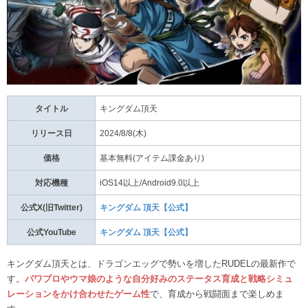
タイトル
キングダム頂天
リリース日
2024/8/8(木)
価格
基本無料(アイテム課金あり)
対応機種
iOS14以上/Android9.0以上
公式X(旧Twitter)
キングダム 頂天【公式】
公式YouTube
キングダム 頂天【公式】
キングダム頂天とは、ドラゴンエッグで勢いを増したRUDELの最新作で
す。
パワプロやウマ娘のような自分好みのステータス育成と戦略シミュ
レーションをかけ合わせたゲーム性
で、育成から戦闘面まで楽しめま