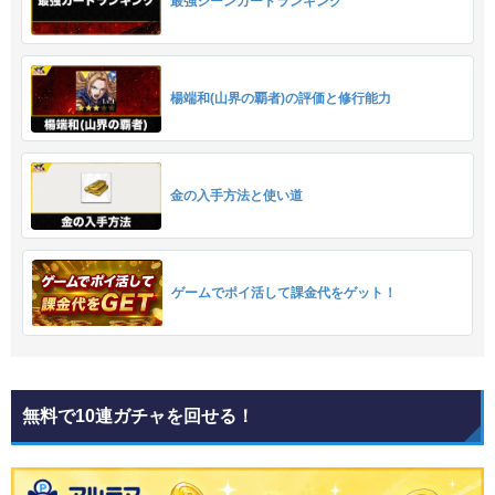
最強シーンカードランキング
楊端和(山界の覇者)の評価と修行能力
金の入手方法と使い道
ゲームでポイ活して課金代をゲット！
無料で10連ガチャを回せる！