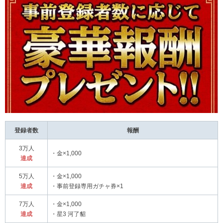
登録者数
報酬
3万人
・金×1,000
達成
5万人
・金×1,000
達成
・事前登録専用ガチャ券×1
7万人
・金×1,000
達成
・星3 河了貂