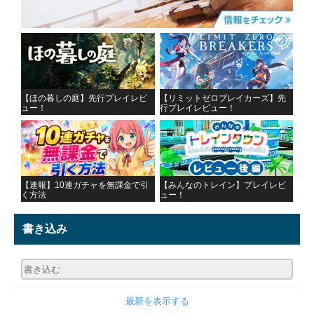
【ほの暮しの庭】先行プレイレビ
【リミットゼロブレイカーズ】先
ュー！
行プレイレビュー！
【速報】10連ガチャを無課金で引
【みんなのトレイン】プレイレビ
く方法
ュー！
書き込み
最新を表示する