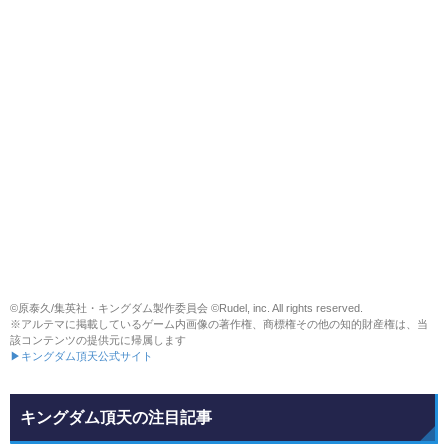
©原泰久/集英社・キングダム製作委員会 ©Rudel, inc. All rights reserved.
※アルテマに掲載しているゲーム内画像の著作権、商標権その他の知的財産権は、当
該コンテンツの提供元に帰属します
▶キングダム頂天公式サイト
キングダム頂天の注目記事