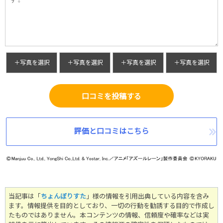
＋写真を選択
＋写真を選択
＋写真を選択
＋写真を選択
口コミを投稿する
評価と口コミはこちら
当記事は「
ちょんぼりすた
」様の情報を引用出典している内容を含み
ます。情報提供を目的としており、一切の行動を勧誘する目的で作成し
たものではありません。
本コンテンツの情報、信頼度や確率などは実