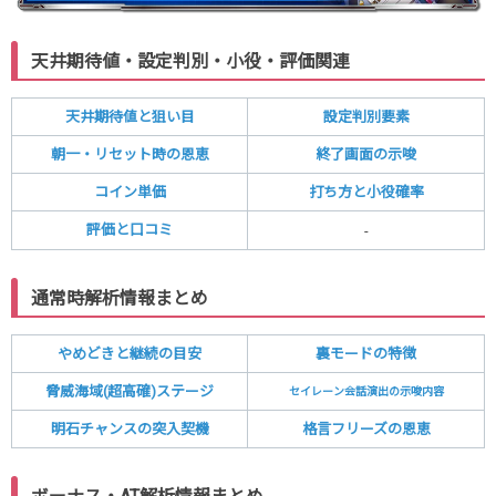
天井期待値・設定判別・小役・評価関連
天井期待値と狙い目
設定判別要素
朝一・リセット時の恩恵
終了画面の示唆
コイン単価
打ち方と小役確率
評価と口コミ
-
通常時解析情報まとめ
やめどきと継続の目安
裏モードの特徴
脅威海域(超高確)ステージ
セイレーン会話演出の示唆内容
明石チャンスの突入契機
格言フリーズの恩恵