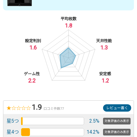
平均枚数
1.8
設定判別
天井性能
1.6
1.3
ゲーム性
安定感
2.2
1.2
1.9
★
☆
☆
☆
☆
レビュー書く
口コミ件数77
星5つ
2.5%
対象評価のみ表示
星4つ
14.2%
対象評価のみ表示