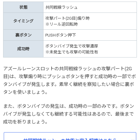
状態
共同戦線ラッシュ
攻撃パート(2G目)煽り時
タイミング
※リール逆回転時
裏ボタン
PUSHボタン押下
ボタンバイブ発生で攻撃濃厚
成功時
※未発生でも攻撃の可能性有
アズールレーンスロットの共同戦線ラッシュの攻撃パート(2G
目)は、攻撃煽り時にプッシュボタンを押すと成功時の一部でボ
タンバイブが発生します。素早く継続を察知したい場合に裏ボ
タンを使いましょう。
また、ボタンバイブの発生は、成功時の一部のみです。ボタン
バイブが発生しなくても継続する可能性はあるので、最後まで
成功を祈りましょう。