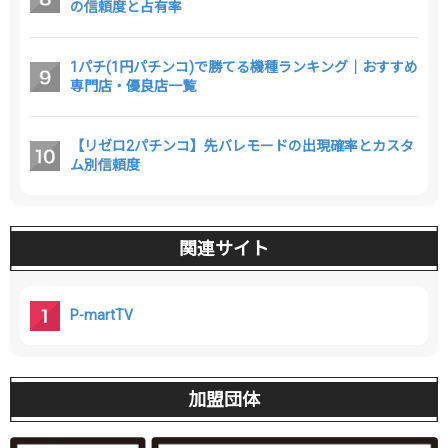
の信頼度と占有率
1パチ(1円パチンコ)で勝てる機種ランキング｜おすすめ
専門店・優良店一覧
【リゼロ2パチンコ】先バレモードの出現確率とカスタ
ム別信頼度
関連サイト
P-martTV
加盟団体