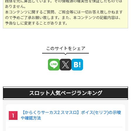
践値を元に算出しています。その情報源の確実性を保証したものでは
ありません。
本コンテンツに関するご質問、ご照会等には一切お答え致しかねます
ので予めご了承お願い致します。また、本コンテンツの記載内容は、
予告なしに変更することがあります。
スロット人気ページランキング
【からくりサーカス2 スマスロ】ボイス(セリフ)の示唆
や確認方法