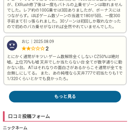
が、EXRush修了後は一度もバトルの上乗せゾーンは取れません
でした。レア約の100G乗せは3回ありましたが、ボーナスには
つながらず。ほぼゲーム数ゾーンの当選で180が5回、一度300
手前まて引っ張られました。30ゾーンは初回しか取れなかった
ので初めのバカ乗せがなければ全然やれていませんでした。
おじ
｜
2025.08.09
2
★
★
☆
☆
☆
とにかく通常がキツい ゲーム数解除全くしない CZ50%は絶対
嘘。上位70%も嘘 天井でしか当たらない台 全てが数字通りに動
かない台。 ATはそれなりの面白さがあるからこそ通常が全てを
台無しにしてる。 また、あの純増なら天井777で初当たりも1で
1/320くらいとかでも良かったろ。
もっと見る
口コミ投稿フォーム
ニックネーム