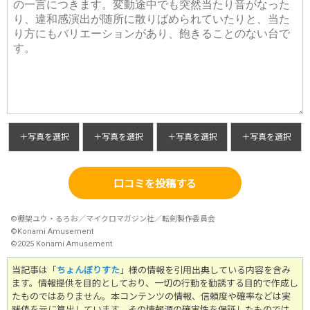
＋写真を選択
＋写真を選択
＋写真を選択
＋写真を選択
口コミを投稿する
©
棚架ユウ・るろお／マイクロマガジン社／転剣製作委員会
©
Konami Amusement
©
2025 Konami Amusement
当記事は「
ちょんぼりすた
」様の情報を引用出典している内容を含み
ます。情報提供を目的としており、一切の行動を勧誘する目的で作成し
たものではありません。
本コンテンツの情報、信頼度や確率などは実
践値を元に算出しています。その情報源の確実性を保証したものでは