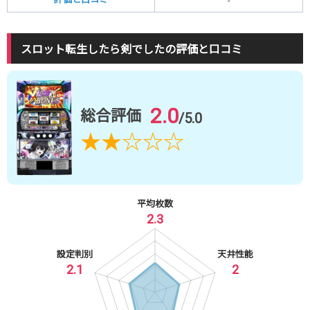
-
スロット転生したら剣でしたの評価と口コミ
2.0
総合評価
/5.0
★
★
☆
☆
☆
平均枚数
2.3
設定判別
天井性能
2.1
2