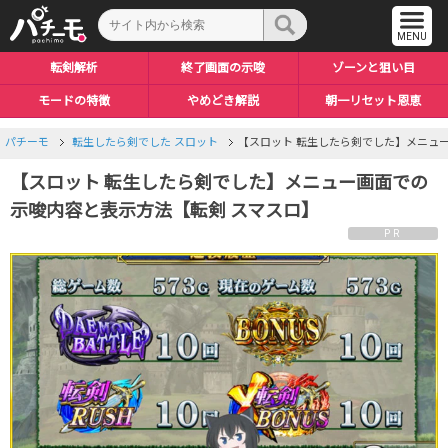
転剣解析
終了画面の示唆
ゾーンと狙い目
モードの特徴
やめどき解説
朝一リセット恩恵
パチーモ
転生したら剣でした スロット
【スロット 転生したら剣でした】メニュ
【スロット 転生したら剣でした】メニュー画面での
示唆内容と表示方法【転剣 スマスロ】
PR