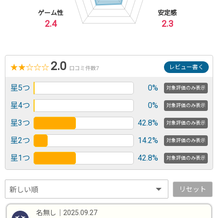
ゲーム性
安定感
2.4
2.3
2.0
★
★
☆
☆
☆
レビュー書く
口コミ件数7
星5つ
0%
対象評価のみ表示
星4つ
0%
対象評価のみ表示
星3つ
42.8%
対象評価のみ表示
星2つ
14.2%
対象評価のみ表示
星1つ
42.8%
対象評価のみ表示
リセット
名無し
｜
2025.09.27