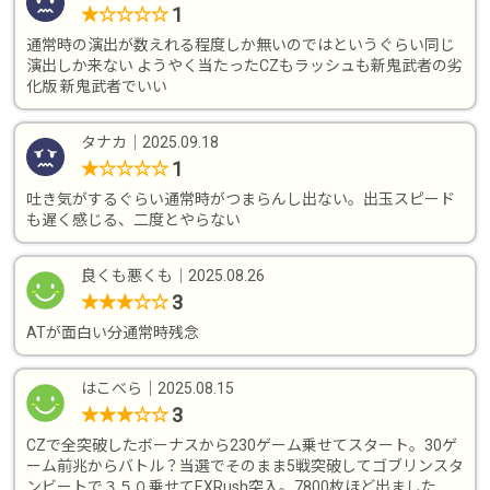
1
★
☆
☆
☆
☆
通常時の演出が数えれる程度しか無いのではというぐらい同じ
演出しか来ない ようやく当たったCZもラッシュも新鬼武者の劣
化版 新鬼武者でいい
タナカ
｜
2025.09.18
1
★
☆
☆
☆
☆
吐き気がするぐらい通常時がつまらんし出ない。出玉スピード
も遅く感じる、二度とやらない
良くも悪くも
｜
2025.08.26
3
★
★
★
☆
☆
ATが面白い分通常時残念
はこべら
｜
2025.08.15
3
★
★
★
☆
☆
CZで全突破したボーナスから230ゲーム乗せてスタート。30ゲ
ーム前兆からバトル？当選でそのまま5戦突破してゴブリンスタ
ンビートで３５０乗せてEXRush突入。7800枚ほど出ました