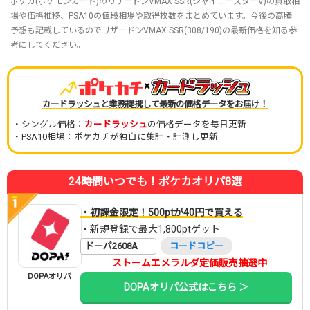
ポケカ(ポケモンカード)のリザードンVMAX SSR(シャイニースターV)の買取相
場や価格推移、PSA10の値段相場や取得枚数をまとめています。今後の高騰
予想も記載しているのでリザードンVMAX SSR(308/190)の最新価格を知る参
考にしてください。
×
カードラッシュと業務提携して最新の価格データをお届け！
・シングル価格：
カードラッシュ
の価格データを毎日更新
・PSA10相場：ポケカチが独自に集計・計測し更新
24時間いつでも！ポケカオリパ8選
・初課金限定！500ptが40円で買える
・新規登録で最大1,800ptゲット
ドーパ2608A
コードコピー
ストームエメラルダ定価販売抽選中
DOPAオリパ
DOPAオリパ公式はこちら ＞