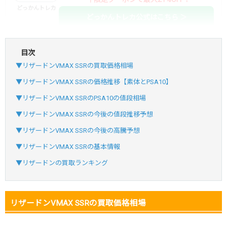
どっかんトレカ
どっかんトレカ公式はこちら ＞
目次
・初回購入は最大90%OFF
▼リザードンVMAX SSRの買取価格相場
・新規登録で6種類アド確解禁
SVGC7P
コードコピー
▼リザードンVMAX SSRの価格推移【素体とPSA10】
↑招待コードで最大2,000ptゲット
▼リザードンVMAX SSRのPSA10の値段相場
おりパンダ
おりパンダ公式はこちら ＞
▼リザードンVMAX SSRの今後の値段推移予想
▼リザードンVMAX SSRの今後の高騰予想
・atone・ペイディ対応！
▼リザードンVMAX SSRの基本情報
・新規登録で6種類アド確解禁
▼リザードンの買取ランキング
小口で当たりやすい穴場オリパ
オリパスタジアム公式はこちら ＞
オリパスタジアム
リザードンVMAX SSRの買取価格相場
・新規登録で無料100連できる！