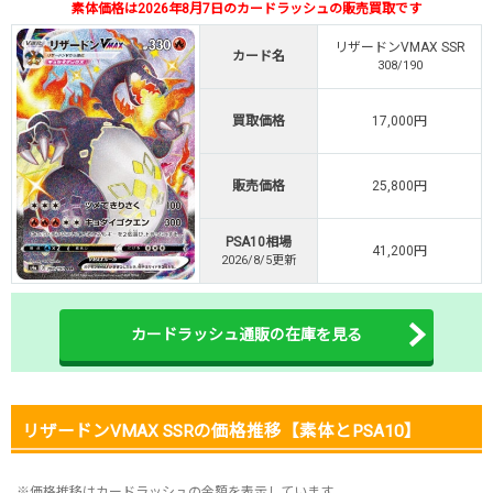
素体価格は2026年8月7日のカードラッシュの販売買取です
・初回購入は500coinが50円
TVCM記念！激熱イベント開催中
リザードンVMAX SSR
カード名
308/190
オリくじ公式はこちら ＞
オリくじ
買取価格
17,000円
・リリース1周年イベント開催中！
販売価格
25,800円
・新規登録で最大90%OFF
初回登録で4種類アド確解放
PSA10相場
41,200円
TORAオリパ公式はこちら ＞
2026/8/5更新
TORAオリパ
カードラッシュ通販の在庫を見る
リザードンVMAX SSRの価格推移【素体とPSA10】
※価格推移はカードラッシュの金額を表示しています