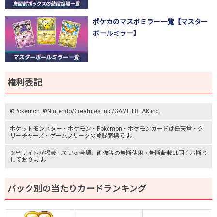
ポケカのマスボミラー一覧【マスター
ボールミラー】
権利表記
©Pokémon. ©Nintendo/Creatures Inc./GAME FREAK inc.
ポケットモンスター
・ポケモン・Pokémon・
ポケモンカード
は任天堂・
ク
リーチャーズ
・
ゲームフリーク
の登録商標です。
※当サイトが掲載している金額、画像等の無断使用・無断転載は固くお断り
しております。
パック別の当たりカードランキング