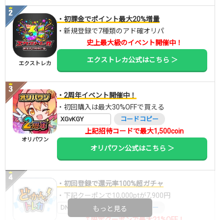
・初課金でポイント最大20%増量
・新規登録で7種類のアド確オリパ
史上最大級のイベント開催中！
エクストレカ公式はこちら ＞
エクストレカ
・2周年イベント開催中！
・初回購入は最大30%OFFで買える
XGvKGY
コードコピー
上記招待コードで最大1,500coin
オリパワン
オリパワン公式はこちら ＞
・初回登録で還元率100%超ガチャ
・下記クーポンで10,000ptが7,900円
DNGBIF4X
コードコピー
もっと見る
↑限定クーポンで最大21%OFF！