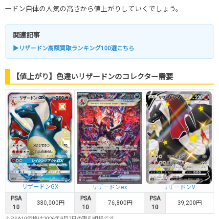
ードン自体の人気の高さから値上がりしていくでしょう。
関連記事
▶リザードン高額買取ランキング100選こちら
【値上がり】色違いリザードンのコレクター需要
リザードンGX
リザードンex
リザードンV
PSA
PSA
PSA
380,000円
76,800円
39,200円
10
10
10
※PSA10価格は2026年8月7日の取引相場です