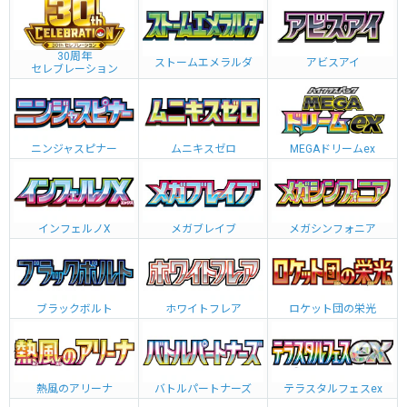
30周年
ストームエメラルダ
アビスアイ
セレブレーション
ニンジャスピナー
ムニキスゼロ
MEGAドリームex
インフェルノX
メガブレイブ
メガシンフォニア
ブラックボルト
ホワイトフレア
ロケット団の栄光
熱風のアリーナ
バトルパートナーズ
テラスタルフェスex