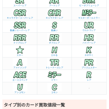
スーパーレア
アートレア
ビーダブリュー
レア
キャラクタースーパーレア
キャラクターレア
マスターボールミラー
色違いスーパーレア
色違い
ウルトラレア
トリプルレア
ダブルレア
ハイパーレア
スター
ひかる
かがやく
アメイジング
トレーナーズレア
プリズムスター
エーススペック
ミラー
レア
-
アンコモン
コモン
タイプ別のカード買取値段一覧