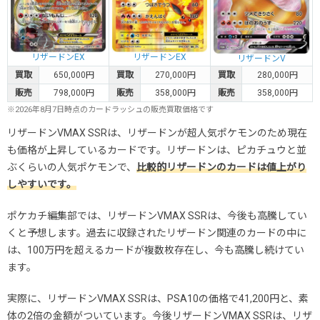
リザードンEX
リザードンEX
リザードンV
買取
650,000円
買取
270,000円
買取
280,000円
販売
798,000円
販売
358,000円
販売
358,000円
※2026年8月7日時点のカードラッシュの販売買取価格です
リザードンVMAX SSRは、リザードンが超人気ポケモンのため現在
も価格が上昇しているカードです。リザードンは、ピカチュウと並
ぶくらいの人気ポケモンで、
比較的リザードンのカードは値上がり
しやすいです。
ポケカチ編集部では、リザードンVMAX SSRは、今後も高騰してい
くと予想します。過去に収録されたリザードン関連のカードの中に
は、100万円を超えるカードが複数枚存在し、今も高騰し続けてい
ます。
実際に、リザードンVMAX SSRは、PSA10の価格で41,200円と、素
体の2倍の金額がついています。今後リザードンVMAX SSRは、リザ