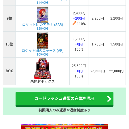
114/098
2,400円
9位
+200円
2,200円
2,200円
110%
ロケット団のアテナ (SAR)
128/098
1,700円
10位
+0円
1,700円
1,500円
100%
ロケット団のニャース (AR)
109/098
25,500円
BOX
+0円
25,500円
22,000円
100%
未開封ボックス
カードラッシュ通販の在庫を見る
初回購入のみ返品や返金制度あり