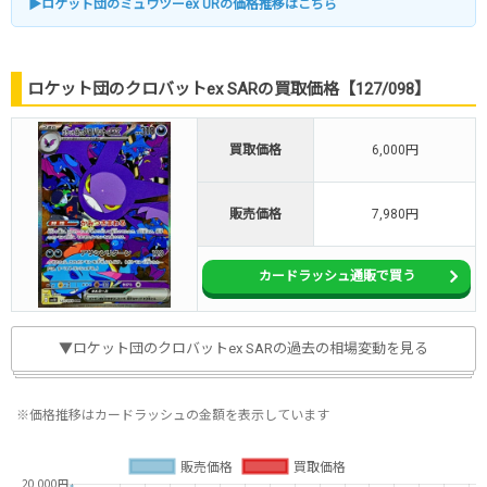
▶ロケット団のミュウツーex URの価格推移はこちら
ロケット団のクロバットex SARの買取価格【127/098】
買取価格
6,000円
販売価格
7,980円
カードラッシュ通販で買う
▼ロケット団のクロバットex SARの過去の相場変動を見る
※価格推移はカードラッシュの金額を表示しています