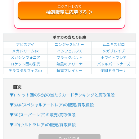
・新規登録で6種類アド確解禁
エクストレカで
小口で当たりやすい穴場オリパ
抽選販売に応募する ＞
オリパスタジアム公式はこちら ＞
オリパスタジアム
ポケカの当たり記事
・新規登録で無料100連できる！
アビスアイ
ニンジャスピナー
ムニキスゼロ
・初回購入は500coinが50円
メガドリームex
インフェルノX
メガブレイブ
TVCM記念！激熱イベント開催中
メガシンフォニア
ブラックボルト
ホワイトフレア
ロケット団の栄光
熱風のアリーナ
バトルパートナーズ
オリくじ公式はこちら ＞
オリくじ
テラスタルフェスex
超電ブレイカー
楽園ドラゴーナ
目次
・リリース1周年イベント開催中！
▼ロケット団の栄光の当たりカードランキングと買取値段
・新規登録で最大90%OFF
初回登録で4種類アド確解放
▼SAR(スペシャルアートレア)の販売/買取値段
▼SR(スーパーレア)の販売/買取値段
TORAオリパ公式はこちら ＞
TORAオリパ
▼UR(ウルトラレア)の販売/買取値段