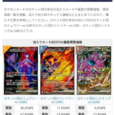
ポケモンカードのロケット団の栄光の当たりカードや最新の買取価格、値段
相場一覧を掲載。当たり封入率やボックス価格などもまとめているので、購
入する際の参考にしてください。ロケット団の栄光の当たり枠はロケット団
のミュウツーex SARやロケット団のファイヤーex SAR、ロケット団のニドキ
ングex SARなどです。
当たりカードBEST3の最新買取価格
ロケット団のミュウツー
ロケット団のファイヤー
ロケット団のニドキング
ex (SAR)
ex (SAR)
ex (SAR)
買取
45,000円
買取
17,000円
買取
9,000円
販売
67,800円
販売
23,800円
販売
12,800円