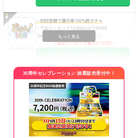
・初回登録で還元率100%超ガチャ
・下記クーポンで10,000ptが7,900円
DNGBIF4X
コードコピー
もっと見る
↑限定クーポンで最大21%OFF！
どっかんトレカ
どっかんトレカ公式はこちら ＞
30周年セレブレーション 抽選販売受付中！
・初回購入は最大90%OFF
・新規登録で6種類アド確解禁
SVGC7P
コードコピー
↑招待コードで最大2,000ptゲット
おりパンダ
おりパンダ公式はこちら ＞
・atone・ペイディ対応！