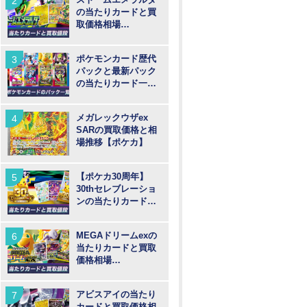
の当たりカードと買
取価格相場
【MUR/SAR/SR/AR
】
ポケモンカード歴代
パックと最新パック
の当たりカード一覧
【ポケカ】
メガレックウザex
SARの買取価格と相
場推移【ポケカ】
【ポケカ30周年】
30thセレブレーショ
ンの当たりカードと
買取価格や高騰予
想！
MEGAドリームexの
当たりカードと買取
価格相場
【MUR/SAR/SR/MA/
AR】
アビスアイの当たり
カードと買取価格相