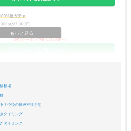
00%超ガチャ
00ptが7,900円
コードコピー
もっと見る
↑限定クーポンで最大21%OFF！
どっかんトレカ公式はこちら ＞
%OFF
アド確解禁
コードコピー
価格相場
↑招待コードで最大2,000ptゲット
推移
おりパンダ公式はこちら ＞
する？今後の値段推移予想
べきタイミング
対応！
べきタイミング
アド確解禁