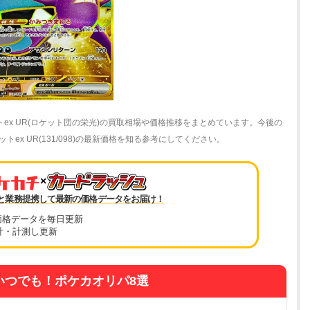
ex UR(ロケット団の栄光)の買取相場や価格推移をまとめています。今後の
x UR(131/098)の最新価格を知る参考にしてください。
×
と業務提携して最新の価格データをお届け！
価格データを毎日更新
計・計測し更新
いつでも！ポケカオリパ8選