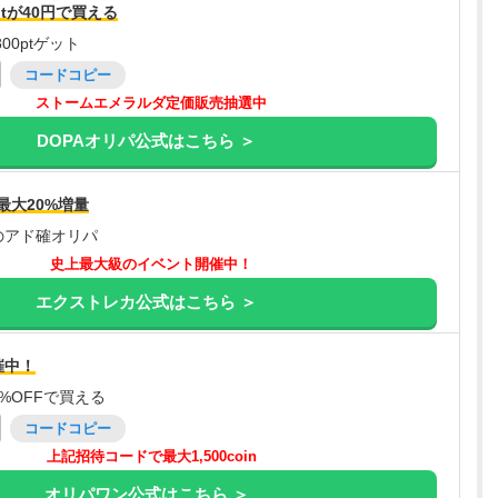
tが40円で買える
00ptゲット
コードコピー
ストームエメラルダ定価販売抽選中
DOPAオリパ公式はこちら ＞
最大20%増量
のアド確オリパ
史上最大級のイベント開催中！
エクストレカ公式はこちら ＞
催中！
%OFFで買える
コードコピー
上記招待コードで最大1,500coin
オリパワン公式はこちら ＞