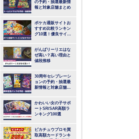
の予約・抽選最新情
報と対象店舗まとめ
ポケカ通販サイトお
すすめ比較ランキン
グ10選！優良サイト
で最も安いのはど
こ？
がんばリーリエはな
ぜ高い？高い理由と
値段推移
30周年セレブレーシ
ョンの予約・抽選最
新情報と対象店舗ま
とめ
かわいい女の子サポ
ートSR/SAR高額ラ
ンキング100選
ピカチュウプロモ買
取高額カードランキ