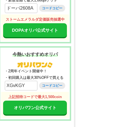
・新規登録で最大1,800ptゲット
ドーパ2608A
コードコピー
ストームエメラルダ定価販売抽選中
DOPAオリパ公式サイト
今熱いおすすめオリパ
・2周年イベント開催中！
・初回購入は最大30%OFFで買える
XGvKGY
コードコピー
上記招待コードで最大1,500coin
オリパワン公式サイト