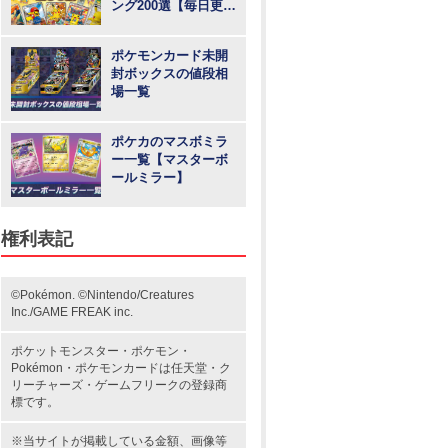
ング200選【毎日更
新】
ポケモンカード未開
封ボックスの値段相
場一覧
ポケカのマスボミラ
ー一覧【マスターボ
ールミラー】
権利表記
©Pokémon. ©Nintendo/Creatures
Inc./GAME FREAK inc.
ポケットモンスター
・ポケモン・
Pokémon・
ポケモンカード
は任天堂・
ク
リーチャーズ
・
ゲームフリーク
の登録商
標です。
※当サイトが掲載している金額、画像等