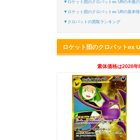
▼ロケット団のクロバットex URの今後
▼ロケット団のクロバットex URの基本
オリパスタジアム
▼クロバットの買取ランキング
・新規登録で無料10
・初回購入は500coi
ロケット団のクロバットex 
オリくじ
素体価格は2026
・リリース1周年イ
・新規登録で最大90
TORAオリパ