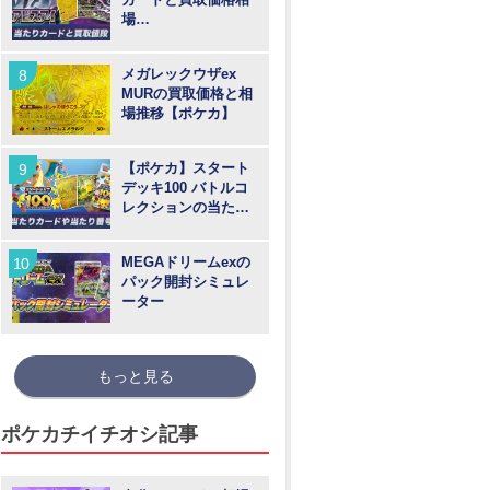
場
【MUR/SAR/SR/AR
】
メガレックウザex
MURの買取価格と相
場推移【ポケカ】
【ポケカ】スタート
デッキ100 バトルコ
レクションの当たり
カードや買取価格相
場と番号
MEGAドリームexの
パック開封シミュレ
ーター
もっと見る
ポケカチイチオシ記事