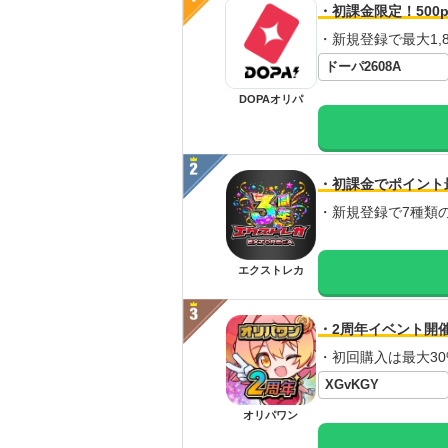
・初課金限定！500p
・新規登録で最大1,8
ドーパ2608A
DOPAオリパ
・初課金でポイント
・新規登録で7種類
エクストレカ
・2周年イベント開
・初回購入は最大30
XGvKGY
オリパワン