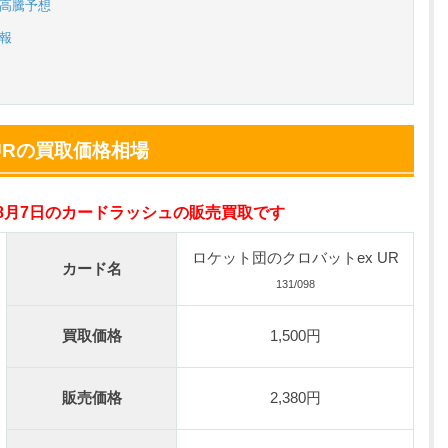
の高騰予想
小口で当たりやすい穴場オリパ
情報
オリパスタジアム公式はこちら ＞
0連できる！
nが50円
URの買取価格相場
TVCM記念！激熱イベント開催中
オリくじ公式はこちら ＞
年8月7日のカードラッシュの販売買取です
ベント開催中！
ロケット団のクロバットex UR
カード名
%OFF
131/098
初回登録で4種類アド確解放
TORAオリパ公式はこちら ＞
買取価格
1,500円
販売価格
2,380円