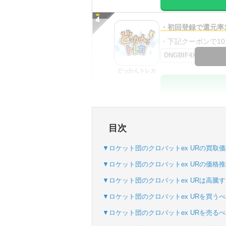
・初回登録で還元率1
・下記クーポンで10,0
DNGBIF4X
どっかんトレカ
・初回購入は最大90
目次
・新規登録で6種類
SVGC7P
▼ロケット団のクロバットex URの買取
おりパンダ
▼ロケット団のクロバットex URの価格
▼ロケット団のクロバットex URは高騰
▼ロケット団のクロバットex URを買う
・atone・ペイディ
▼ロケット団のクロバットex URを売る
・新規登録で6種類