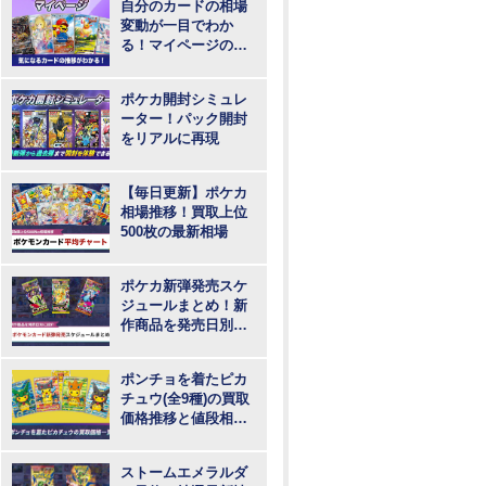
自分のカードの相場
変動が一目でわか
る！マイページの登
録・ログインはこち
らから
ポケカ開封シミュレ
ーター！パック開封
をリアルに再現
【毎日更新】ポケカ
相場推移！買取上位
500枚の最新相場
ポケカ新弾発売スケ
ジュールまとめ！新
作商品を発売日別に
紹介
ポンチョを着たピカ
チュウ(全9種)の買取
価格推移と値段相
場！PSA10の値段や
枚数
ストームエメラルダ