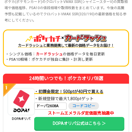
ポケカ(ポケモンカード)のクロバットVMAX SSR(シャイニースターV)の買取相
場や価格推移、PSA10の値段相場や取得枚数をまとめています。今後の高騰
予想も記載しているのでクロバットVMAX SSR(320/190)の最新価格を知る参
考にしてください。
×
カードラッシュと業務提携して最新の価格データをお届け！
・シングル価格：
カードラッシュ
の価格データを毎日更新
・PSA10相場：ポケカチが独自に集計・計測し更新
24時間いつでも！ポケカオリパ8選
・初課金限定！500ptが40円で買える
・新規登録で最大1,800ptゲット
ドーパ2608A
コードコピー
ストームエメラルダ定価販売抽選中
DOPAオリパ
DOPAオリパ公式はこちら ＞