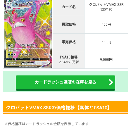
クロバットVMAX SSR
・初回購入は500coinが50円
カード名
320/190
TVCM記念！激熱イベント開催中
オリくじ公式はこちら ＞
買取価格
400円
オリくじ
販売価格
680円
・リリース1周年イベント開催中！
・新規登録で最大90%OFF
PSA10相場
初回登録で4種類アド確解放
9,000円
2026/8/5更新
TORAオリパ公式はこちら ＞
TORAオリパ
カードラッシュ通販の在庫を見る
クロバットVMAX SSRの価格推移【素体とPSA10】
※価格推移はカードラッシュの金額を表示しています