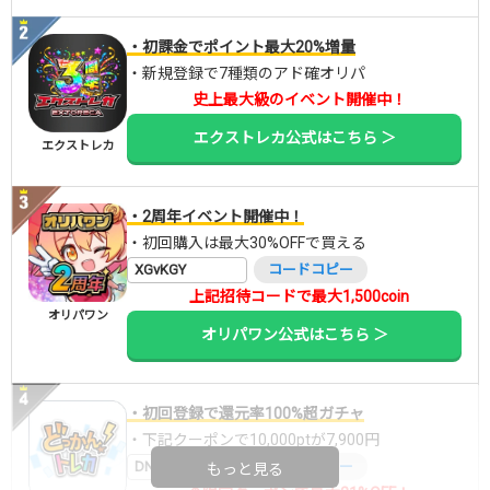
・初課金でポイント最大20%増量
・新規登録で7種類のアド確オリパ
史上最大級のイベント開催中！
エクストレカ公式はこちら ＞
エクストレカ
・2周年イベント開催中！
・初回購入は最大30%OFFで買える
XGvKGY
コードコピー
上記招待コードで最大1,500coin
オリパワン
オリパワン公式はこちら ＞
・初回登録で還元率100%超ガチャ
・下記クーポンで10,000ptが7,900円
DNGBIF4X
コードコピー
もっと見る