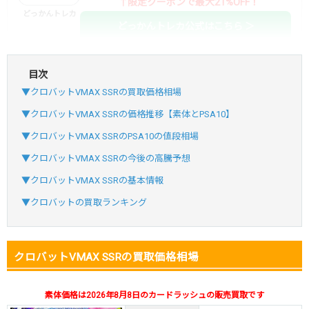
↑限定クーポンで最大21%OFF！
どっかんトレカ
どっかんトレカ公式はこちら ＞
目次
・初回購入は最大90%OFF
▼クロバットVMAX SSRの買取価格相場
・新規登録で6種類アド確解禁
SVGC7P
コードコピー
▼クロバットVMAX SSRの価格推移【素体とPSA10】
↑招待コードで最大2,000ptゲット
▼クロバットVMAX SSRのPSA10の値段相場
おりパンダ
おりパンダ公式はこちら ＞
▼クロバットVMAX SSRの今後の高騰予想
▼クロバットVMAX SSRの基本情報
・atone・ペイディ対応！
▼クロバットの買取ランキング
・新規登録で6種類アド確解禁
小口で当たりやすい穴場オリパ
クロバットVMAX SSRの買取価格相場
オリパスタジアム公式はこちら ＞
オリパスタジアム
素体価格は2026年8月8日のカードラッシュの販売買取です
・新規登録で無料100連できる！