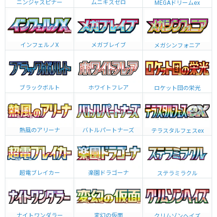
ニンジャスピナー
ムニキスゼロ
MEGAドリームex
インフェルノX
メガブレイブ
メガシンフォニア
ブラックボルト
ホワイトフレア
ロケット団の栄光
熱風のアリーナ
バトルパートナーズ
テラスタルフェスex
超電ブレイカー
楽園ドラゴーナ
ステラミラクル
ナイトワンダラー
変幻の仮面
クリムゾンヘイズ