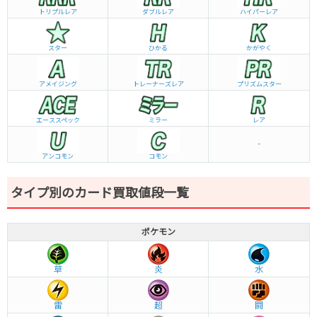
トリプルレア
ダブルレア
ハイパーレア
スター
ひかる
かがやく
アメイジング
トレーナーズレア
プリズムスター
エーススペック
ミラー
レア
-
アンコモン
コモン
タイプ別のカード買取値段一覧
ポケモン
草
炎
水
雷
超
闘