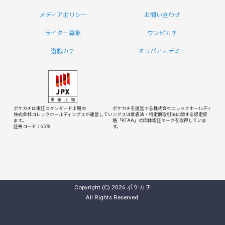
メディアポリシー
お問い合わせ
ライター募集
ワンピカチ
遊戯カチ
オリパアカデミー
ポケカチは東証スタンダード上場の
ポケカチを運営する株式会社コレックホールディ
株式会社コレックホールディングスが運営してい
ングスは
景表法・特定商取引法に関する認定資
ます。
格「KTAA」の団体認証マークを取得していま
証券コード：6578
す。
Copyright (C) 2026 ポケカチ
All Rights Reserved.