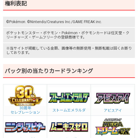
権利表記
©Pokémon. ©Nintendo/Creatures Inc./GAME FREAK inc.
ポケットモンスター
・ポケモン・Pokémon・
ポケモンカード
は任天堂・
ク
リーチャーズ
・
ゲームフリーク
の登録商標です。
※当サイトが掲載している金額、画像等の無断使用・無断転載は固くお断り
しております。
パック別の当たりカードランキング
30周年
ストームエメラルダ
アビスアイ
セレブレーション