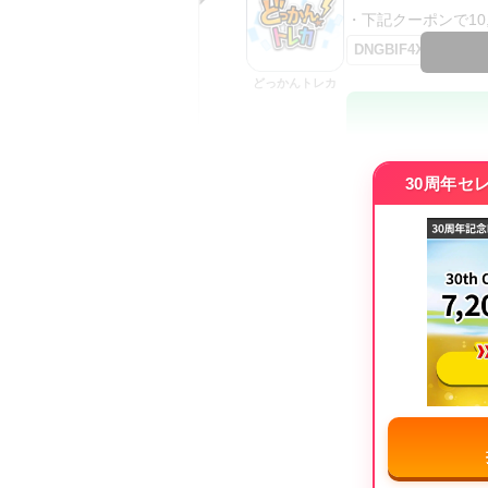
・下記クーポンで10,0
DNGBIF4X
どっかんトレカ
・初回購入は最大90
30周年セ
・新規登録で6種類
SVGC7P
おりパンダ
・新規登録で6種類
・1,000円で1,500c
オリパスタジアム