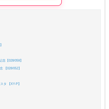
nが50円
の激熱オリパ
新規登録で無料100連できる
オリくじ公式はこちら ＞
ベント開催中！
3】
%OFF
初回登録で4種類アド確解放
【028/059】
TORAオリパ公式はこちら ＞
【028/052】
スタ 【XY-P】