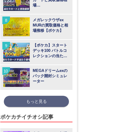
場
【MUR/SAR/SR/AR
】
メガレックウザex
MURの買取価格と相
場推移【ポケカ】
【ポケカ】スタート
デッキ100 バトルコ
レクションの当たり
カードや買取価格相
場と番号
MEGAドリームexの
パック開封シミュレ
ーター
もっと見る
ポケカチイチオシ記事