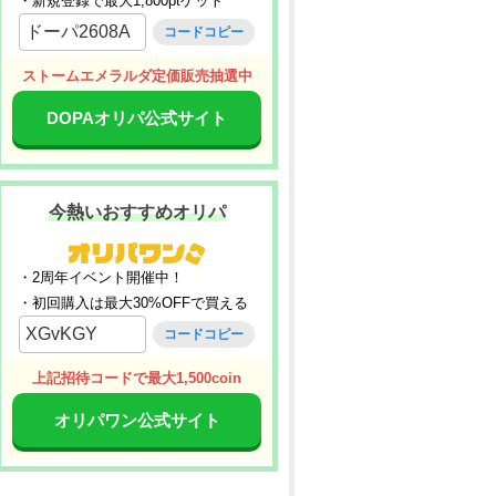
・新規登録で最大1,800ptゲット
ドーパ2608A
コードコピー
ストームエメラルダ定価販売抽選中
DOPAオリパ公式サイト
今熱いおすすめオリパ
・2周年イベント開催中！
・初回購入は最大30%OFFで買える
XGvKGY
コードコピー
上記招待コードで最大1,500coin
オリパワン公式サイト