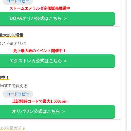
コードコピー
ストームエメラルダ定価販売抽選中
DOPAオリパ公式はこちら ＞
最大20%増量
のアド確オリパ
史上最大級のイベント開催中！
エクストレカ公式はこちら ＞
催中！
%OFFで買える
コードコピー
上記招待コードで最大1,500coin
オリパワン公式はこちら ＞
00%超ガチャ