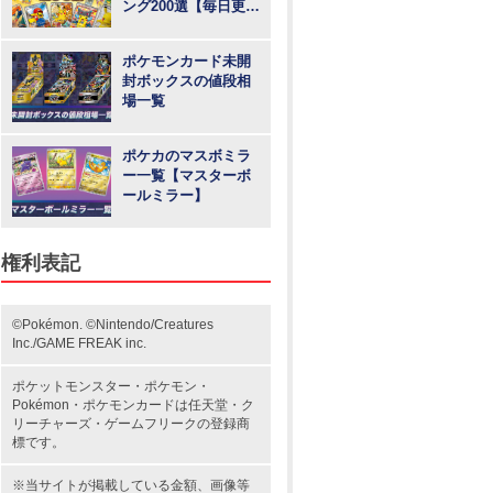
ング200選【毎日更
新】
ポケモンカード未開
封ボックスの値段相
場一覧
ポケカのマスボミラ
ー一覧【マスターボ
ールミラー】
権利表記
©Pokémon. ©Nintendo/Creatures
Inc./GAME FREAK inc.
ポケットモンスター
・ポケモン・
Pokémon・
ポケモンカード
は任天堂・
ク
リーチャーズ
・
ゲームフリーク
の登録商
標です。
※当サイトが掲載している金額、画像等