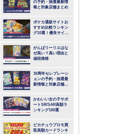
の予約・抽選最新情
報と対象店舗まとめ
ポケカ通販サイトお
すすめ比較ランキン
グ10選！優良サイト
で最も安いのはど
こ？
がんばリーリエはな
ぜ高い？高い理由と
値段推移
30周年セレブレーシ
ョンの予約・抽選最
新情報と対象店舗ま
とめ
かわいい女の子サポ
ートSR/SAR高額ラ
ンキング100選
ピカチュウプロモ買
取高額カードランキ