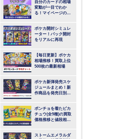
自分のカードの相場
変動が一目でわか
る！マイページの登
録・ログインはこち
らから
ポケカ開封シミュレ
ーター！パック開封
をリアルに再現
【毎日更新】ポケカ
相場推移！買取上位
500枚の最新相場
ポケカ新弾発売スケ
ジュールまとめ！新
作商品を発売日別に
紹介
ポンチョを着たピカ
チュウ(全9種)の買取
価格推移と値段相
場！PSA10の値段や
枚数
ストームエメラルダ