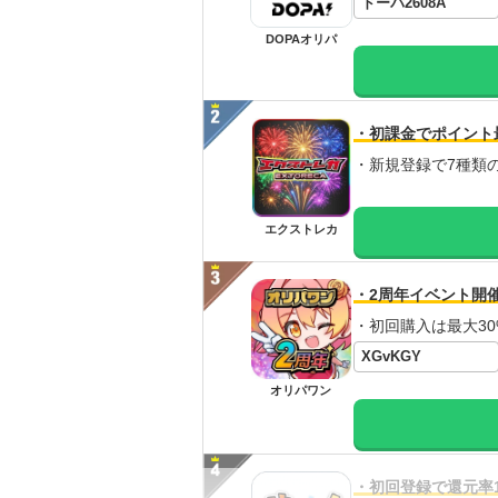
ドーパ2608A
DOPAオリパ
・初課金でポイント
・新規登録で7種類
エクストレカ
・2周年イベント開
・初回購入は最大30
XGvKGY
オリパワン
・初回登録で還元率1