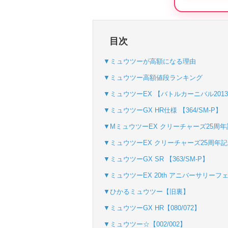
・初回購入は500coi
・新規限定！8種類
目次
▼ミュウツーが高額になる理由
オリくじ
▼ミュウツー高額値段ランキング
・リリース1周年イ
▼ミュウツーEX 【バトルカーニバル201
・新規登録で最大90
▼ミュウツーGX HR仕様 【364/SM-P】
▼MミュウツーEX クリーチャーズ25周年記念
TORAオリパ
▼ミュウツーEX クリーチャーズ25周年記念 
▼ミュウツーGX SR 【363/SM-P】
▼ミュウツーEX 20th アニバーサリーフェ
▼ひかるミュウツー【旧裏】
▼ミュウツーGX HR【080/072】
▼ミュウツー☆【002/002】