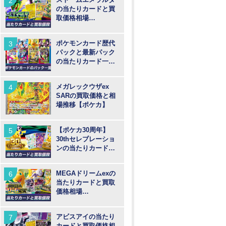
の当たりカードと買
取価格相場
【MUR/SAR/SR/AR
】
ポケモンカード歴代
パックと最新パック
の当たりカード一覧
【ポケカ】
メガレックウザex
SARの買取価格と相
場推移【ポケカ】
【ポケカ30周年】
30thセレブレーショ
ンの当たりカードと
買取価格や高騰予
想！
MEGAドリームexの
当たりカードと買取
価格相場
【MUR/SAR/SR/MA/
AR】
アビスアイの当たり
カードと買取価格相