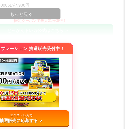
00ptが7,900円
コードコピー
もっと見る
↑限定クーポンで最大21%OFF！
どっかんトレカ公式はこちら ＞
%OFF
レブレーション 抽選販売受付中！
アド確解禁
コードコピー
↑招待コードで最大2,000ptゲット
おりパンダ公式はこちら ＞
アド確解禁
oin買える
小口で当たりやすい穴場オリパ
エクストレカで
抽選販売に応募する ＞
オリパスタジアム公式はこちら ＞