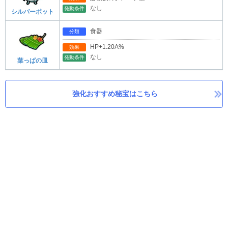
なし
発動条件
シルバーポット
食器
分類
HP+1.20A%
効果
なし
発動条件
葉っぱの皿
強化おすすめ秘宝はこちら