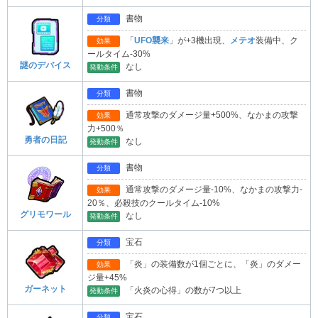
書物
分類
「
UFO襲来
」が+3機出現、
メテオ
装備中、ク
効果
ールタイム-30%
謎のデバイス
なし
発動条件
書物
分類
通常攻撃のダメージ量+500%、なかまの攻撃
効果
力+500％
勇者の日記
なし
発動条件
書物
分類
通常攻撃のダメージ量-10%、なかまの攻撃力-
効果
20％、必殺技のクールタイム-10%
グリモワール
なし
発動条件
宝石
分類
「炎」の装備数が1個ごとに、「炎」のダメー
効果
ジ量+45%
ガーネット
「火炎の心得」の数が7つ以上
発動条件
宝石
分類