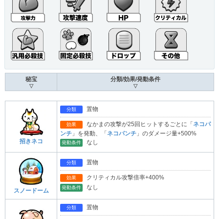
秘宝
分類/効果/発動条件
▽
▽
置物
分類
なかまの攻撃が25回ヒットするごとに「
ネコパ
効果
ンチ
」を発動、「
ネコパンチ
」のダメージ量+500%
招きネコ
なし
発動条件
置物
分類
クリティカル攻撃倍率+400%
効果
なし
発動条件
スノードーム
置物
分類