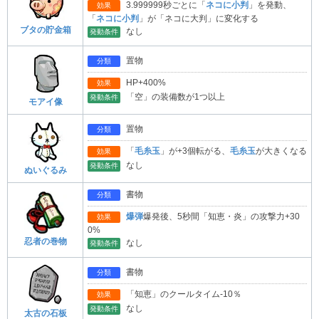
3.999999秒ごとに「
ネコに小判
」を発動、
効果
「
ネコに小判
」が「ネコに大判」に変化する
ブタの貯金箱
なし
発動条件
置物
分類
HP+400%
効果
「空」の装備数が1つ以上
発動条件
モアイ像
置物
分類
「
毛糸玉
」が+3個転がる、
毛糸玉
が大きくなる
効果
なし
発動条件
ぬいぐるみ
書物
分類
爆弾
爆発後、5秒間「知恵・炎」の攻撃力+30
効果
0%
忍者の巻物
なし
発動条件
書物
分類
「知恵」のクールタイム-10％
効果
なし
発動条件
太古の石板