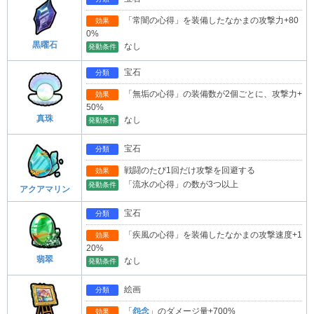
「常闇の心得」を装備したなかまの攻撃力+80
効果
0%
黒曜石
なし
発動条件
宝石
分類
「無垢の心得」の装備数が2個ごとに、攻撃力+
効果
50%
真珠
なし
発動条件
宝石
分類
戦闘のたび1回だけ攻撃を回避する
効果
「流水の心得」の数が3つ以上
発動条件
アクアマリン
宝石
分類
「疾風の心得」を装備したなかまの攻撃速度+1
効果
20%
翡翠
なし
発動条件
絵画
分類
「
怨念
」のダメージ量+700%
効果