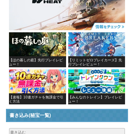
【ほの暮しの庭】先行プレイレビ
【リミットゼロブレイカーズ】先
ュー！
行プレイレビュー！
【速報】10連ガチャを無課金で引
【みんなのトレイン】プレイレビ
く方法
ュー！
書き込み
(秘宝一覧)