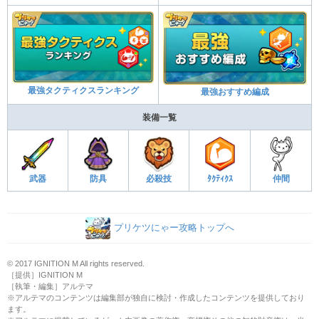
最強タクティクスランキング
最強おすすめ編成
装備一覧
武器
防具
必殺技
ﾀｸﾃｨｸｽ
仲間
プリケツにゃー攻略トップへ
© 2017 IGNITION M All rights reserved.
［提供］IGNITION M
［執筆・編集］アルテマ
※アルテマのコンテンツは編集部が独自に検討・作成したコンテンツを提供しており
ます。