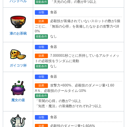
ハンドベル
「天光の心得」の数が8つ以上
発動条件
食器
分類
必殺技が装備されていないスロットの数が1個
効果
ごとに、「無垢の心得」を装備したなかまの攻撃力+18
0%
漆のお茶碗
なし
発動条件
食器
分類
7.000001秒ごとに所持しているアルティメッ
効果
トの必殺技をランダムに発動
ガイコツ杯
なし
発動条件
食器
分類
攻撃力+600%、必殺技のダメージ量+1.60
効果
A％、必殺技のクールタイム-10%
発動条件
魔女の釜
「常闇の心得」の数が7つ以上
「知恵・魔法」の装備数がそれぞれ2つ以上
食器
分類
必殺技のダメージ量+1.60A%
効果