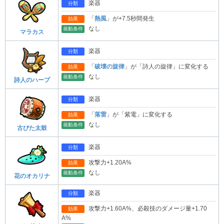
楽器
分類
「
熱風
」が+7.5秒間発生
効果
なし
発動条件
マラカス
楽器
分類
「
破壊の旋律
」が「詩人の旋律」に変化する
効果
なし
発動条件
詩人のハープ
楽器
分類
「
落雷
」が「紫電」に変化する
効果
なし
発動条件
古びた太鼓
楽器
分類
攻撃力+1.20A%
効果
なし
発動条件
花のオカリナ
楽器
分類
攻撃力+1.60A%、必殺技のダメージ量+1.70
効果
A%