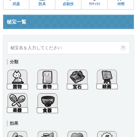
武器
防具
必殺技
ﾀｸﾃｨｸｽ
仲間
秘宝一覧
×
分類
効果