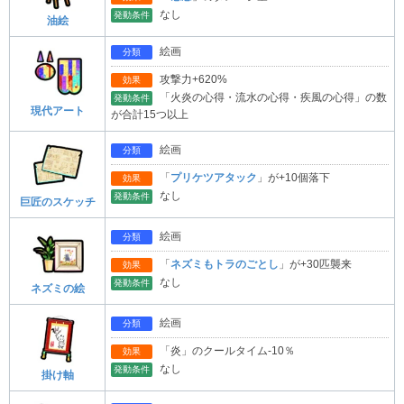
なし
発動条件
油絵
絵画
分類
攻撃力+620%
効果
「火炎の心得・流水の心得・疾風の心得」の数
発動条件
現代アート
が合計15つ以上
絵画
分類
「
プリケツアタック
」が+10個落下
効果
なし
発動条件
巨匠のスケッチ
絵画
分類
「
ネズミもトラのごとし
」が+30匹襲来
効果
なし
発動条件
ネズミの絵
絵画
分類
「炎」のクールタイム-10％
効果
なし
発動条件
掛け軸