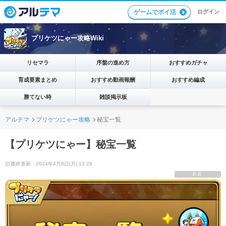
ログイン
ゲームでポイ活
プリケツにゃー攻略Wiki
リセマラ
序盤の進め方
おすすめガチャ
育成要素まとめ
おすすめ動画報酬
おすすめ編成
勝てない時
雑談掲示板
アルテマ
プリケツにゃー攻略
秘宝一覧
【プリケツにゃー】秘宝一覧
最終更新：2024年4月8日(月) 13:29
PR