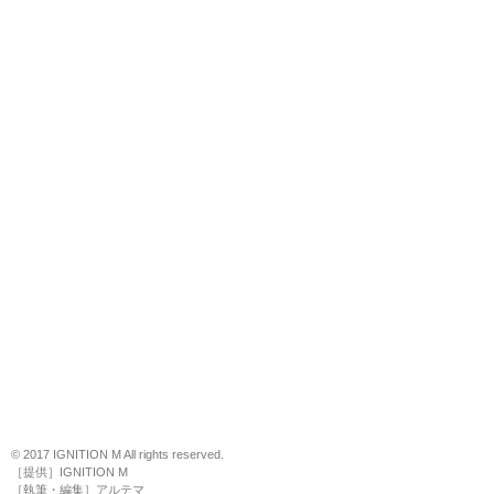
© 2017 IGNITION M All rights reserved.
［提供］IGNITION M
［執筆・編集］アルテマ