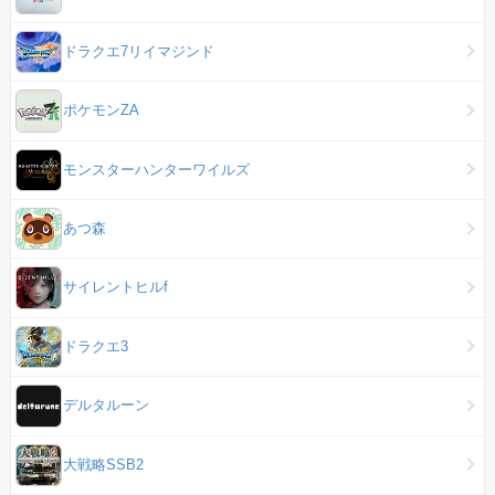
ドラクエ7リイマジンド
ポケモンZA
モンスターハンターワイルズ
あつ森
サイレントヒルf
ドラクエ3
デルタルーン
大戦略SSB2