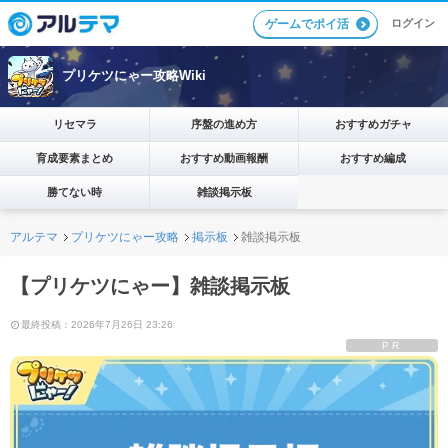
ログイン
ゲームでポイ活
プリケツにゃー攻略Wiki
リセマラ
序盤の進め方
おすすめガチャ
育成要素まとめ
おすすめ動画報酬
おすすめ編成
勝てない時
雑談掲示板
アルテマ
プリケツにゃー攻略
掲示板
雑談掲示板
【プリケツにゃー】雑談掲示板
最終投稿：2026年7月26日 23:26
PR