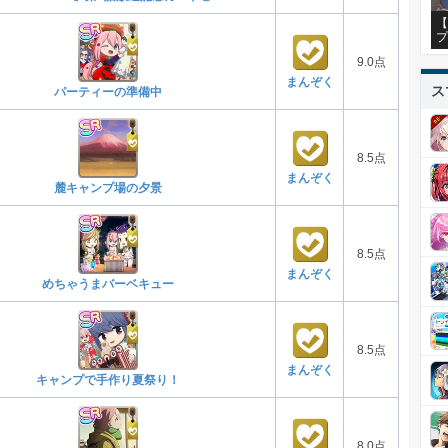
【
プ
9.0点
まんぞく
ス
パーティーの準備中
8.5点
まんぞく
麓キャンプ場の夕景
8.5点
まんぞく
めちゃうまバーベキュー
8.5点
まんぞく
キャンプで手作り夏祭り！
8.0点