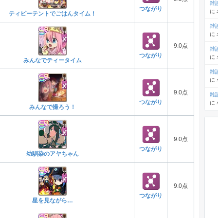
雑
つながり
に
ティピーテントでごはんタイム！
雑
に
9.0点
雑
つながり
に
みんなでティータイム
雑
に
9.0点
雑
つながり
に
みんなで撮ろう！
9.0点
つながり
幼馴染のアヤちゃん
9.0点
つながり
星を見ながら…