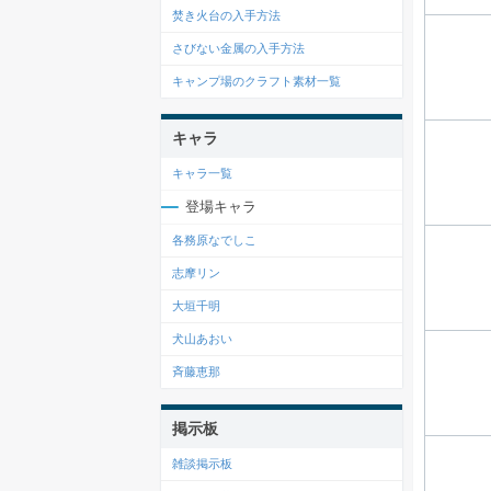
焚き火台の入手方法
さびない金属の入手方法
キャンプ場のクラフト素材一覧
キャラ
キャラ一覧
登場キャラ
各務原なでしこ
志摩リン
大垣千明
犬山あおい
斉藤恵那
掲示板
雑談掲示板