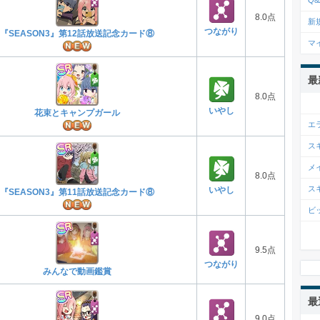
Q&
8.0点
新
つながり
『SEASON3』第12話放送記念カード⑧
マ
最
8.0点
いやし
花束とキャンプガール
エ
ス
メ
8.0点
ス
いやし
『SEASON3』第11話放送記念カード⑧
ビ
9.5点
つながり
みんなで動画鑑賞
最
9.0点