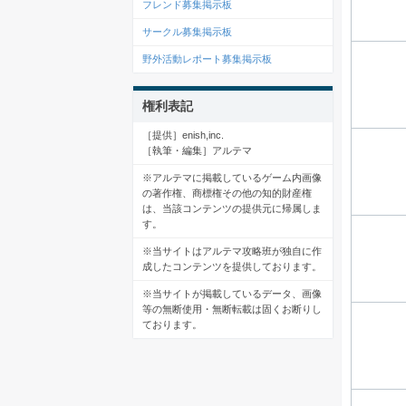
フレンド募集掲示板
サークル募集掲示板
野外活動レポート募集掲示板
権利表記
［提供］enish,inc.
［執筆・編集］アルテマ
※アルテマに掲載しているゲーム内画像
の著作権、商標権その他の知的財産権
は、当該コンテンツの提供元に帰属しま
す。
※当サイトはアルテマ攻略班が独自に作
成したコンテンツを提供しております。
※当サイトが掲載しているデータ、画像
等の無断使用・無断転載は固くお断りし
ております。