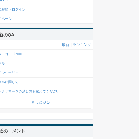
A TOP
規登録・ログイン
イページ
新のQA
最新
|
ランキング
ラーコード2001
キル
インシナリオ
キルに関して
ックリマークの消し方を教えてください
もっとみる
近のコメント