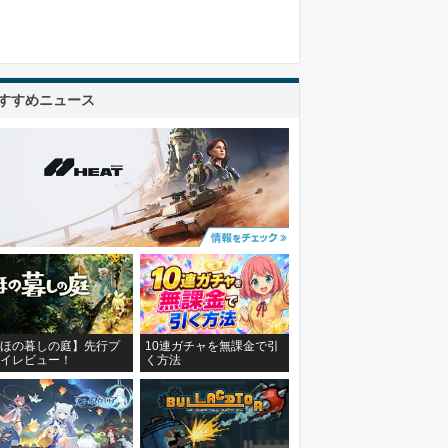
すすめニュース
ほの暮しの庭】先行プ
10連ガチャを無課金で引
イレビュー！
く方法