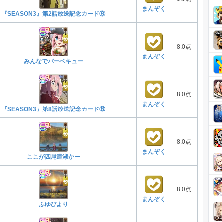
まんぞく
『SEASON3』第2話放送記念カード⑧
8.0点
まんぞく
みんなでバーベキュー
8.0点
まんぞく
『SEASON3』第8話放送記念カード⑧
8.0点
まんぞく
ここが四尾連湖かー
8.0点
まんぞく
ふゆびより