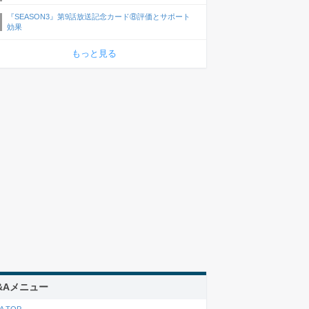
『SEASON3』第9話放送記念カード⑧評価とサポート
効果
もっと見る
&Aメニュー