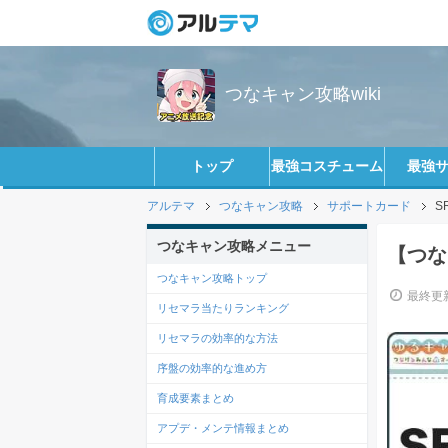
つなキャン攻略wiki
トップ
最強コスチューム
最強
アルテマ
つなキャン攻略
サポートカード
S
つなキャン攻略メニュー
【つな
つなキャン攻略トップ
最終更新
リセマラ当たりランキング
リセマラの効率的な方法
序盤の効率的な進め方
育成要素まとめ
アプデ・メンテ情報まとめ