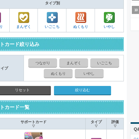
タイプ別
り
まんぞく
いごこち
ぬくもり
いやし
トカード絞り込み
つながり
まんぞく
いごこち
タイプ
ぬくもり
いやし
リセット
トカード一覧
サポートカード
タイプ
評価
▽
▽
▽
Q