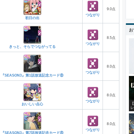
9.0点
つながり
初日の出
お
8.5点
つながり
きっと、そらでつながってる
8.0点
つながり
『SEASON3』第1話放送記念カード⑧
8.0点
つながり
【
おいしい点心
レ
8.0点
つながり
『SEASON3』第7話放送記念カード⑧