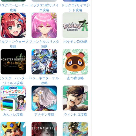
タスクバーヒーロー
ドラクエ1&2リメイ
ドラクエ7リイマジ
攻略
ク攻略
ンド攻略
ドルフィンウェーブ
ファンキルスリスタ
ポケモンZA攻略
攻略
攻略
モンスターハンター
Gジェネエターナル
あつ森攻略
ワイルズ攻略
攻略
みんトレ攻略
アナデン攻略
ウィンヒロ攻略