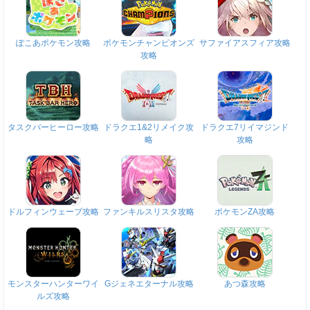
ぽこあポケモン攻略
ポケモンチャンピオンズ
サファイアスフィア攻略
攻略
タスクバーヒーロー攻略
ドラクエ1&2リメイク攻
ドラクエ7リイマジンド
略
攻略
ドルフィンウェーブ攻略
ファンキルスリスタ攻略
ポケモンZA攻略
モンスターハンターワイ
Gジェネエターナル攻略
あつ森攻略
ルズ攻略