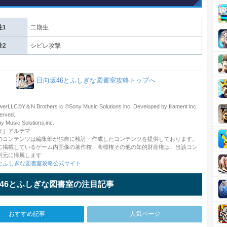
性1
二期生
性2
シビレ攻撃
日向坂46とふしぎな図書室攻略トップへ
rLLC©️Y＆N Brothers lc.©️Sony Music Solutions lnc. Developed by filament lnc.
served.
usic Solutions,inc.
集］アルテマ
のコンテンツは編集部が独自に検討・作成したコンテンツを提供しております。
に掲載しているゲーム内画像の著作権、商標権その他の知的財産権は、当該コン
供元に帰属します
6とふしぎな図書室攻略公式サイト
46とふしぎな図書室の注目記事
おすすめ記事
人気ページ