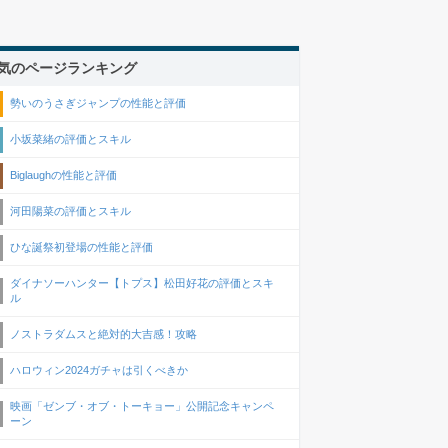
気のページランキング
勢いのうさぎジャンプの性能と評価
小坂菜緒の評価とスキル
Biglaughの性能と評価
河田陽菜の評価とスキル
ひな誕祭初登場の性能と評価
ダイナソーハンター【トプス】松田好花の評価とスキ
ル
ノストラダムスと絶対的大吉感！攻略
ハロウィン2024ガチャは引くべきか
映画「ゼンブ・オブ・トーキョー」公開記念キャンペ
ーン