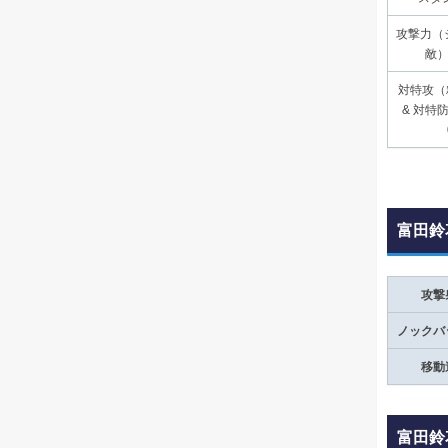
攻撃力（
敵）
対特攻（
& 対特
富田鈴
攻撃
ノックバ
移動
富田鈴