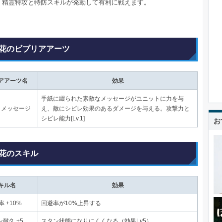
、精霊特攻と特防スキルが発動して有利に戦えます。
花のビブリアアーツ
アアーツ名
効果
手紙に綴られた素敵なメッセージがユニットに力を与
きメッセージ
え、敵にシビレ効果のあるダメージを与える。攻撃力と
シビレ能力[Lv.1]
お
花のスキル
キル名
効果
 +10%
回避率が10%上昇する
耐久 +5
スタン状態になりにくくなる（効果Lv5）