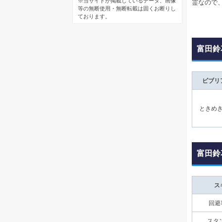
※当サイトが掲載しているデータ、画像
霊なので
等の無断使用・無断転載は固くお断りし
ております。
富田鈴
ビブリ
ときめ
富田鈴
ス
回避率
スタン