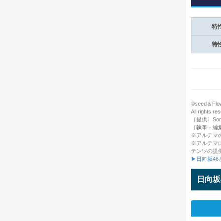
特
特
©seed＆Flowe
All rights re
［提供］Sony M
［執筆・編
※アルテマ
※アルテマ
テンツの提
▶日向坂4
日向坂