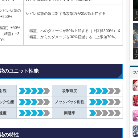
シビレ状態の
【
シビレ状態の敵に対する攻撃力が250%上昇する
+250%
レ
精霊）+50%
「精霊」へのダメージが50%上昇する（上限値300%） &
防（精霊）+3
「精霊」からのダメージを30%軽減する（上限値70%）
0%
【
プ
花のユニット性能
ス
射程
攻撃速度
ック性能
ノックバック耐性
速度
回避率
花の特性