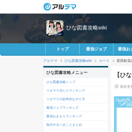
ひな図書攻略wiki
トップ
最強ジョブ
最強お
アルテマ
ひな図書攻略wiki
カード
富田鈴花
ひな図書攻略メニュー
【ひな
ひな図書攻略トップ
最終更新
リセマラ当たりランキング
リセマラの効率的なやり方
最強ジョブランキング
最強おまもりランキング
毎日やるべきことまとめ