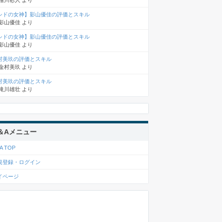
檜川彰人
より
シドの女神】影山優佳の評価とスキル
影山優佳
より
シドの女神】影山優佳の評価とスキル
影山優佳
より
村美玖の評価とスキル
金村美玖
より
村美玖の評価とスキル
滝川雄壮
より
＆Aメニュー
A TOP
規登録・ログイン
イページ