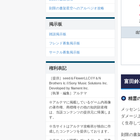
刻限の書架星空へのアルペジオ攻略
掲示板
出
雑談掲示板
フレンド募集掲示板
サークル募集掲示板
権利表記
［提供］seed＆FlowerLLC©️Y＆N
富田鈴
Brothers lc.©️Sony Music Solutions lnc.
Developed by filament lnc.
［執筆・編集］アルテマ
精霊
※アルテマに掲載しているゲーム内画像
の著作権、商標権その他の知的財産権
メッセン
は、当該コンテンツの提供元に帰属しま
ダメージ
す。
く生存し
※当サイトはアルテマ攻略班が独自に作
成したコンテンツを提供しております。
刻限の書