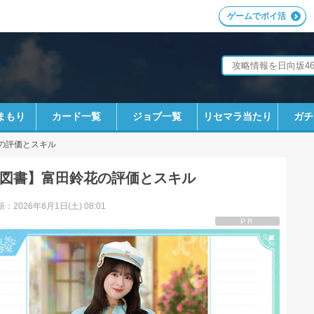
ゲームでポイ活
まもり
カード一覧
ジョブ一覧
リセマラ当たり
ガチ
の評価とスキル
図書】富田鈴花の評価とスキル
：2026年8月1日(土) 08:01
PR