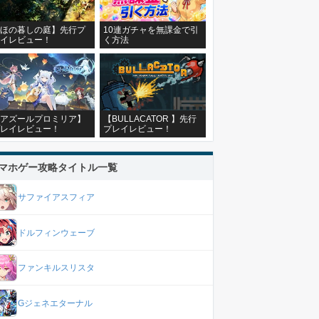
ほの暮しの庭】先行プ
10連ガチャを無課金で引
イレビュー！
く方法
アズールプロミリア】
【BULLACATOR 】先行
レイレビュー！
プレイレビュー！
マホゲー攻略タイトル一覧
サファイアスフィア
ドルフィンウェーブ
ファンキルスリスタ
Gジェネエターナル