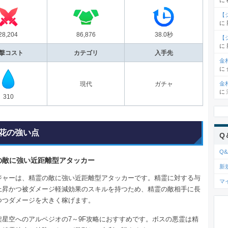
に
【
に
28,204
86,876
38.0秒
【
に
撃コスト
カテゴリ
入手先
金
に
金
現代
ガチャ
に
310
花の強い点
Q
Q&
の敵に強い近距離型アタッカー
新
ジャーは、精霊の敵に強い近距離型アタッカーです。精霊に対する与
マ
上昇かつ被ダメージ軽減効果のスキルを持つため、精霊の敵相手に長
つつダメージを大きく稼げます。
架星空へのアルペジオの7～9F攻略におすすめです。ボスの悪霊は精