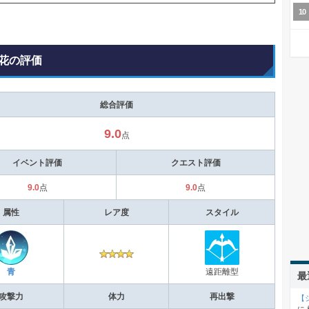
花の評価
総合評価
9.0
点
イベント評価
クエスト評価
9.0
点
9.0
点
属性
レア度
スタイル
青
遠距離型
最
攻撃力
体力
再出撃
【