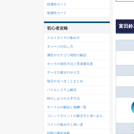
緑属性カード
無属性カード
富田鈴
初心者攻略
スカイダイヤの集め方
ダメージの出し方
属性やカテゴリ相性の解説
キャラの強化方法と育成優先度
データ引継ぎのやり方
毎日やるべきことまとめ
バトルシステム解説
時のしおりの入手方法
サークルの解説と報酬一覧
フレンドポイントの稼ぎ方と使いみち
コインの集め方と使い道
刻限の書架攻略