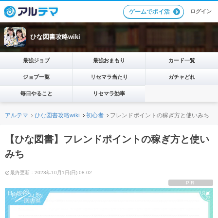
ログイン
ゲームでポイ活
ひな図書攻略wiki
最強ジョブ
最強おまもり
カード一覧
ジョブ一覧
リセマラ当たり
ガチャどれ
毎日やること
リセマラ効率
アルテマ
ひな図書攻略wiki
初心者
フレンドポイントの稼ぎ方と使いみち
【ひな図書】フレンドポイントの稼ぎ方と使い
みち
最終更新：2023年10月1日(日) 08:02
PR