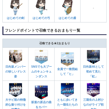
‐
はじめての剣
はじめての弓
はじめての盾
フレンドポイントで召喚できるおまもり一覧
召喚できる★2おまもり
日向坂メンバー
SNSでも大ブー
日向坂46として
全員で一致団結
の珍しいドレス
ムのキュンキュ
初めて見た
して「ヒ」
姿
ンダンス
「虹」
大サビ前の特徴
ともに歩いてき
三期生の上村ひ
坂道の原点の曲
的な振り付けを
た一期生たちの
なのがライブ初
をカバー