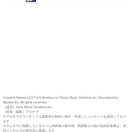
©seed＆FlowerLLC©️Y＆N Brothers lc.©️Sony Music Solutions lnc. Developed by
filament lnc. All rights reserved.
［提供］Sony Music Solutions,inc.
［執筆・編集］アルテマ
※アルテマのコンテンツは編集部が独自に検討・作成したコンテンツを提供しており
ます。
※アルテマに掲載しているゲーム内画像の著作権、商標権その他の知的財産権は、当
該コンテンツの提供元に帰属します