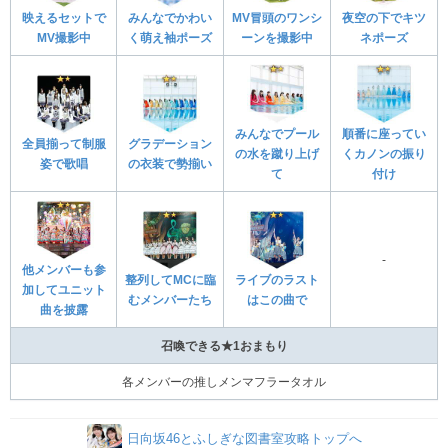
映えるセットで
みんなでかわい
MV冒頭のワンシ
夜空の下でキツ
MV撮影中
く萌え袖ポーズ
ーンを撮影中
ネポーズ
みんなでプール
順番に座ってい
全員揃って制服
グラデーション
の水を蹴り上げ
くカノンの振り
姿で歌唱
の衣装で勢揃い
て
付け
‐
他メンバーも参
整列してMCに臨
ライブのラスト
加してユニット
むメンバーたち
はこの曲で
曲を披露
召喚できる★1おまもり
各メンバーの推しメンマフラータオル
日向坂46とふしぎな図書室攻略トップへ