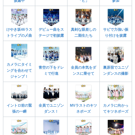
披露中
「ヒ」
参加
けやき坂46ラス
デビュー曲をス
真剣な眼差しの
サビで力強い振
トライブの〆曲
テージで初披露
二期生たち
り付けを披露
カメラにタイミ
青空の下をドレ
全員の本気をダ
裏原宿でユニゾ
ングを合わせて
ミで行進
ンスに乗せて
ンダンスの撮影
ジャンプ！
イントロ前の緊
全員でユニゾン
MVラストのキツ
カメラに向かっ
張の一瞬
ダンス！
ネポーズ
てキツネポーズ