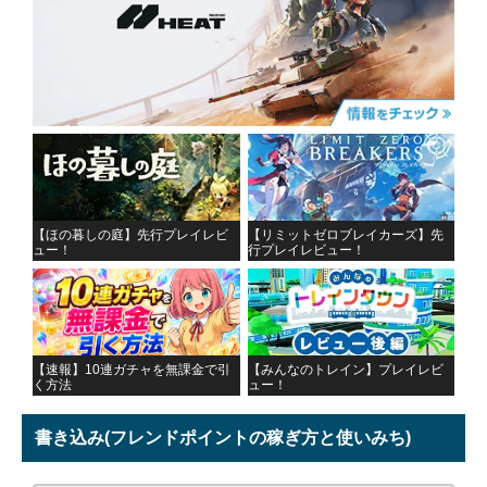
【ほの暮しの庭】先行プレイレビ
【リミットゼロブレイカーズ】先
ュー！
行プレイレビュー！
【速報】10連ガチャを無課金で引
【みんなのトレイン】プレイレビ
く方法
ュー！
書き込み
(フレンドポイントの稼ぎ方と使いみち)