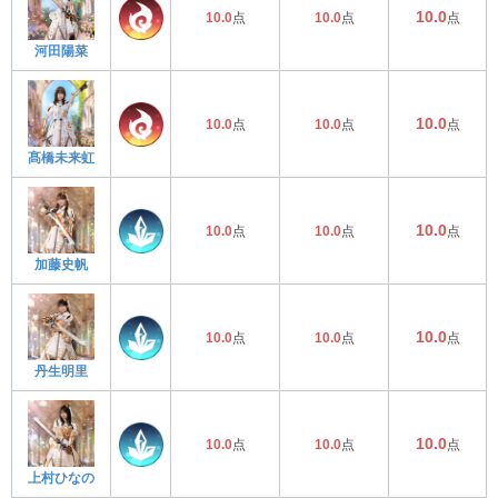
10.0
10.0
点
10.0
点
点
河田陽菜
10.0
10.0
点
10.0
点
点
髙橋未来虹
10.0
10.0
点
10.0
点
点
加藤史帆
10.0
10.0
点
10.0
点
点
丹生明里
10.0
10.0
点
10.0
点
点
上村ひなの