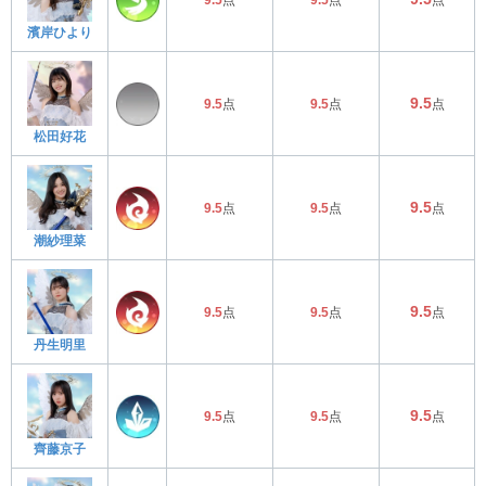
濱岸ひより
9.5
9.5
点
9.5
点
点
松田好花
9.5
9.5
点
9.5
点
点
潮紗理菜
9.5
9.5
点
9.5
点
点
丹生明里
9.5
9.5
点
9.5
点
点
齊藤京子