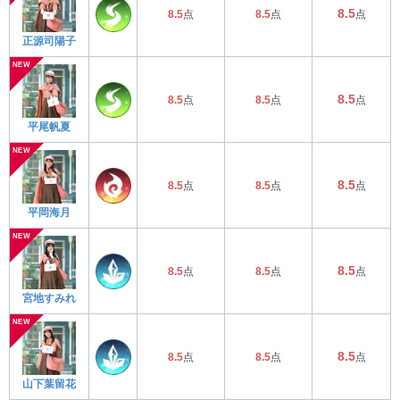
8.5
8.5
点
8.5
点
点
正源司陽子
8.5
8.5
点
8.5
点
点
平尾帆夏
8.5
8.5
点
8.5
点
点
平岡海月
8.5
8.5
点
8.5
点
点
宮地すみれ
8.5
8.5
点
8.5
点
点
山下葉留花