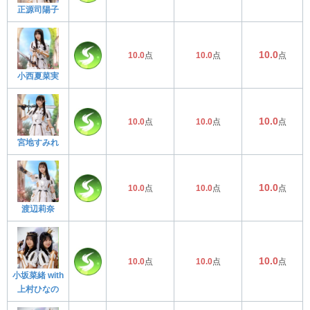
正源司陽子
10.0
10.0
点
10.0
点
点
小西夏菜実
10.0
10.0
点
10.0
点
点
宮地すみれ
10.0
10.0
点
10.0
点
点
渡辺莉奈
10.0
10.0
点
10.0
点
点
小坂菜緒 with
上村ひなの