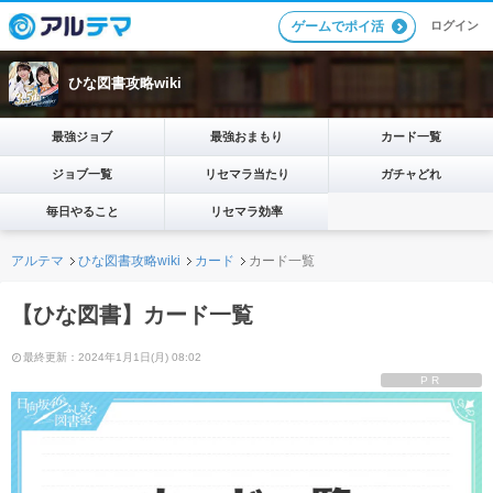
ログイン
ゲームでポイ活
ひな図書攻略wiki
最強ジョブ
最強おまもり
カード一覧
ジョブ一覧
リセマラ当たり
ガチャどれ
毎日やること
リセマラ効率
アルテマ
ひな図書攻略wiki
カード
カード一覧
【ひな図書】カード一覧
最終更新：2024年1月1日(月) 08:02
PR