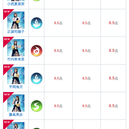
小西夏菜実
8.5
8.5
点
8.5
点
点
正源司陽子
8.5
8.5
点
8.5
点
点
竹内希来里
8.5
8.5
点
8.5
点
点
平岡海月
8.5
8.5
点
8.5
点
点
藤嶌果歩