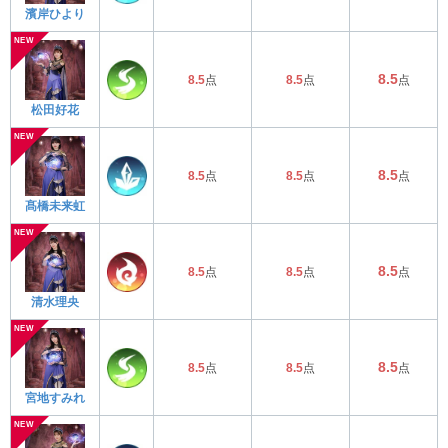
濱岸ひより
8.5
8.5
点
8.5
点
点
松田好花
8.5
8.5
点
8.5
点
点
髙橋未来虹
8.5
8.5
点
8.5
点
点
清水理央
8.5
8.5
点
8.5
点
点
宮地すみれ