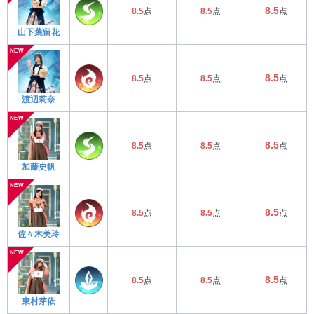
8.5
8.5
点
8.5
点
点
山下葉留花
8.5
8.5
点
8.5
点
点
渡辺莉奈
8.5
8.5
点
8.5
点
点
加藤史帆
8.5
8.5
点
8.5
点
点
佐々木美玲
8.5
8.5
点
8.5
点
点
東村芽依