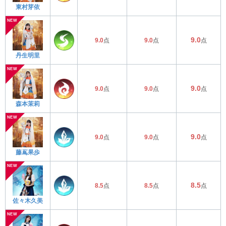
東村芽依
9.0
9.0
点
9.0
点
点
丹生明里
9.0
9.0
点
9.0
点
点
森本茉莉
9.0
9.0
点
9.0
点
点
藤嶌果歩
8.5
8.5
点
8.5
点
点
佐々木久美