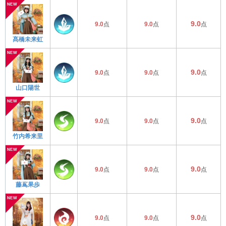
9.0
9.0
点
9.0
点
点
髙橋未来虹
9.0
9.0
点
9.0
点
点
山口陽世
9.0
9.0
点
9.0
点
点
竹内希来里
9.0
9.0
点
9.0
点
点
藤嶌果歩
9.0
9.0
点
9.0
点
点