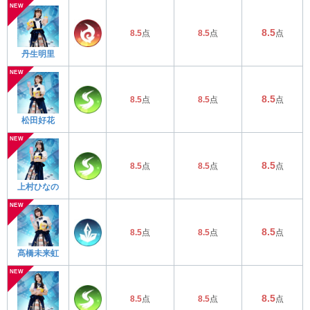
8.5
8.5
点
8.5
点
点
丹生明里
8.5
8.5
点
8.5
点
点
松田好花
8.5
8.5
点
8.5
点
点
上村ひなの
8.5
8.5
点
8.5
点
点
髙橋未来虹
8.5
8.5
点
8.5
点
点