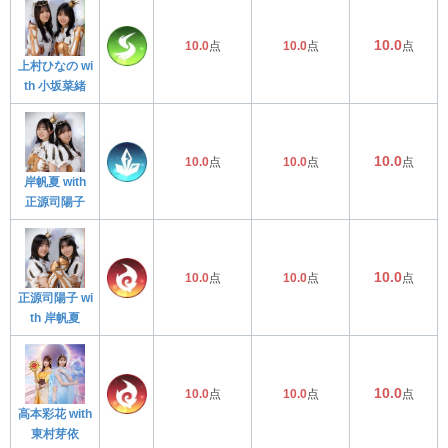
10.0
10.0
点
10.0
点
点
上村ひなの wi
th 小坂菜緒
10.0
10.0
点
10.0
点
点
岸帆夏 with
正源司陽子
10.0
10.0
点
10.0
点
点
正源司陽子 wi
th 岸帆夏
10.0
10.0
点
10.0
点
点
高本彩花 with
東村芽依