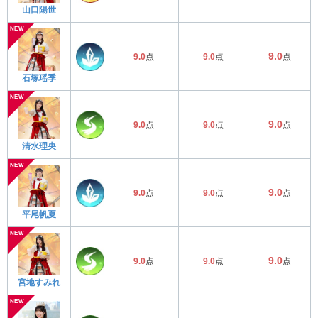
山口陽世
9.0
9.0
点
9.0
点
点
石塚瑶季
9.0
9.0
点
9.0
点
点
清水理央
9.0
9.0
点
9.0
点
点
平尾帆夏
9.0
9.0
点
9.0
点
点
宮地すみれ