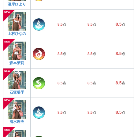
濱岸ひより
8.5
8.5
点
8.5
点
点
上村ひなの
8.5
8.5
点
8.5
点
点
森本茉莉
8.5
8.5
点
8.5
点
点
石塚瑶季
8.5
8.5
点
8.5
点
点
清水理央