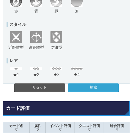
赤
青
緑
無
スタイル
近距離型
遠距離型
防御型
レア
★1
★2
★3
★4
リセット
カード評価
カード名
属性
イベント評価
クエスト評価
総合評価
▽
▽
▽
▽
▽