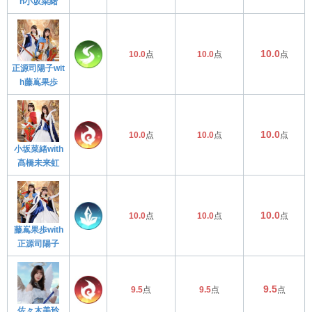
h小坂菜緒
10.0
10.0
点
10.0
点
点
正源司陽子wit
h藤嶌果歩
10.0
10.0
点
10.0
点
点
小坂菜緒with
髙橋未来虹
10.0
10.0
点
10.0
点
点
藤嶌果歩with
正源司陽子
9.5
9.5
点
9.5
点
点
佐々木美玲