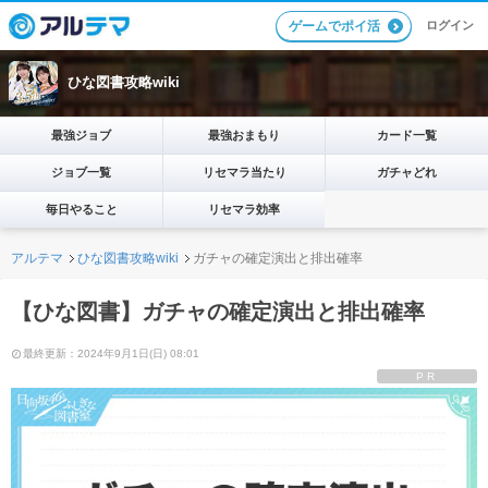
ログイン
ゲームでポイ活
ひな図書攻略wiki
最強ジョブ
最強おまもり
カード一覧
ジョブ一覧
リセマラ当たり
ガチャどれ
毎日やること
リセマラ効率
アルテマ
ひな図書攻略wiki
ガチャの確定演出と排出確率
【ひな図書】ガチャの確定演出と排出確率
最終更新：2024年9月1日(日) 08:01
PR