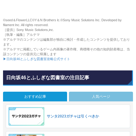
©seed＆FlowerLLC©️Y＆N Brothers lc.©️Sony Music Solutions lnc. Developed by
filament lnc. All rights reserved.
［提供］Sony Music Solutions,inc.
［執筆・編集］アルテマ
※アルテマのコンテンツは編集部が独自に検討・作成したコンテンツを提供しており
ます。
※アルテマに掲載しているゲーム内画像の著作権、商標権その他の知的財産権は、当
該コンテンツの提供元に帰属します
▶日向坂46とふしぎな図書室攻略公式サイト
日向坂46とふしぎな図書室の注目記事
おすすめ記事
人気ページ
サンタ2023ガチャは引くべきか