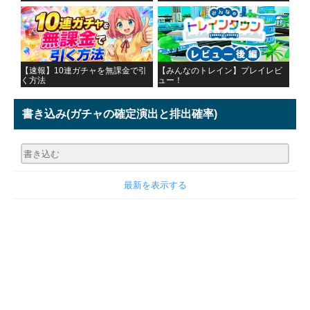
【速報】10連ガチャを無課金で引
【みんなのトレイン】プレイレビ
く方法
ュー！
書き込み
(ガチャの確定演出と排出確率)
最新を表示する