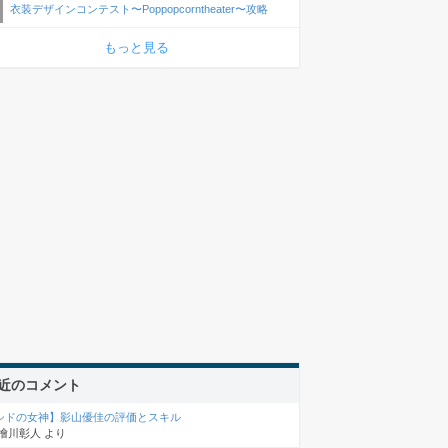
衣装デザインコンテスト〜Poppopcorntheater〜攻略
もっと見る
近のコメント
シドの女神】影山優佳の評価とスキル
檜川彰人
より