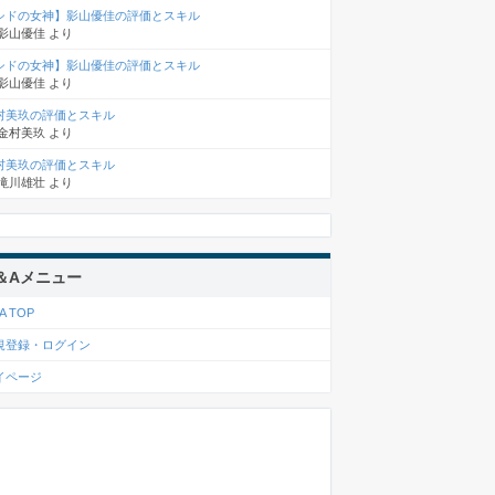
シドの女神】影山優佳の評価とスキル
影山優佳
より
シドの女神】影山優佳の評価とスキル
影山優佳
より
村美玖の評価とスキル
金村美玖
より
村美玖の評価とスキル
滝川雄壮
より
＆Aメニュー
A TOP
規登録・ログイン
イページ