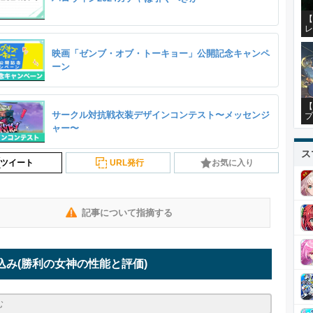
【
レ
映画「ゼンブ・オブ・トーキョー」公開記念キャンペ
ーン
【
サークル対抗戦衣装デザインコンテスト〜メッセンジ
プ
ャー〜
ス
ツイート
URL発行
お気に入り
記事について指摘する
込み
(勝利の女神の性能と評価)