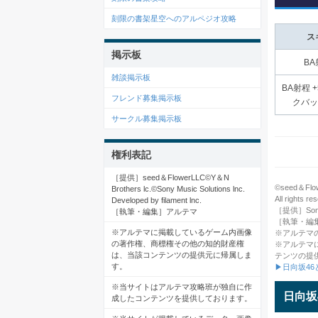
刻限の書架星空へのアルペジオ攻略
ス
掲示板
BA
雑談掲示板
BA射程 +
フレンド募集掲示板
クバッ
サークル募集掲示板
権利表記
［提供］seed＆FlowerLLC©️Y＆N
©seed＆Flowe
Brothers lc.©️Sony Music Solutions lnc.
All rights re
Developed by filament lnc.
［提供］Sony M
［執筆・編集］アルテマ
［執筆・編
※アルテマに掲載しているゲーム内画像
※アルテマ
の著作権、商標権その他の知的財産権
※アルテマ
は、当該コンテンツの提供元に帰属しま
テンツの提
す。
▶日向坂4
※当サイトはアルテマ攻略班が独自に作
日向坂
成したコンテンツを提供しております。