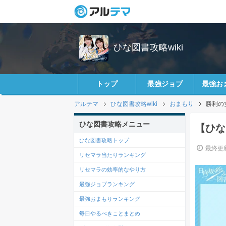
ひな図書攻略wiki
トップ
最強ジョブ
最強お
アルテマ
ひな図書攻略wiki
おまもり
勝利の
ひな図書攻略メニュー
【ひな
ひな図書攻略トップ
最終更新
リセマラ当たりランキング
リセマラの効率的なやり方
最強ジョブランキング
最強おまもりランキング
毎日やるべきことまとめ