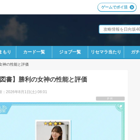
ゲームでポイ活
まもり
カード一覧
ジョブ一覧
リセマラ当たり
ガチ
女神の性能と評価
図書】勝利の女神の性能と評価
：2026年8月1日(土) 08:01
PR