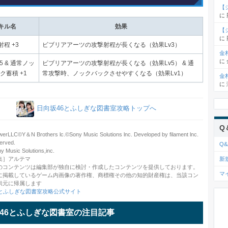
【
に
キル名
効果
【
に
射程 +3
ビブリアアーツの攻撃射程が長くなる（効果Lv3）
金
に
5 & 通常ノッ
ビブリアアーツの攻撃射程が長くなる（効果Lv5） & 通
ク蓄積 +1
常攻撃時、ノックバックさせやすくなる（効果Lv1）
金
に
日向坂46とふしぎな図書室攻略トップへ
Q
rLLC©️Y＆N Brothers lc.©️Sony Music Solutions lnc. Developed by filament lnc.
served.
Q&
usic Solutions,inc.
集］アルテマ
新
のコンテンツは編集部が独自に検討・作成したコンテンツを提供しております。
マ
に掲載しているゲーム内画像の著作権、商標権その他の知的財産権は、当該コン
供元に帰属します
6とふしぎな図書室攻略公式サイト
46とふしぎな図書室の注目記事