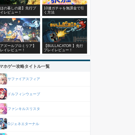
ほの暮しの庭】先行プ
10連ガチャを無課金で引
イレビュー！
く方法
アズールプロミリア】
【BULLACATOR 】先行
レイレビュー！
プレイレビュー！
マホゲー攻略タイトル一覧
サファイアスフィア
ドルフィンウェーブ
ファンキルスリスタ
Gジェネエターナル