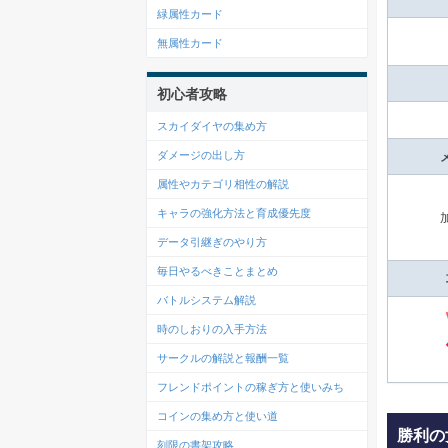
緑属性カード
無属性カード
初心者攻略
スカイダイヤの集め方
ダメージの出し方
属性やカテゴリ相性の解説
キャラの強化方法と育成優先度
データ引継ぎのやり方
毎日やるべきことまとめ
バトルシステム解説
時のしおりの入手方法
サークルの解説と報酬一覧
フレンドポイントの稼ぎ方と使いみち
コインの集め方と使い道
勝利の
刻限の書架攻略