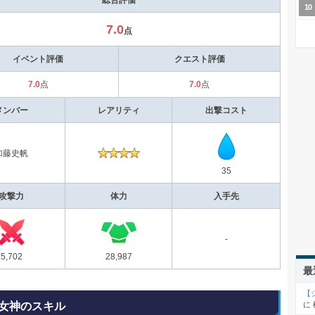
7.0
点
イベント評価
クエスト評価
7.0
7.0
点
点
メンバー
レアリティ
出撃コスト
加藤史帆
35
攻撃力
体力
入手先
-
5,702
28,987
最
【
女神のスキル
に