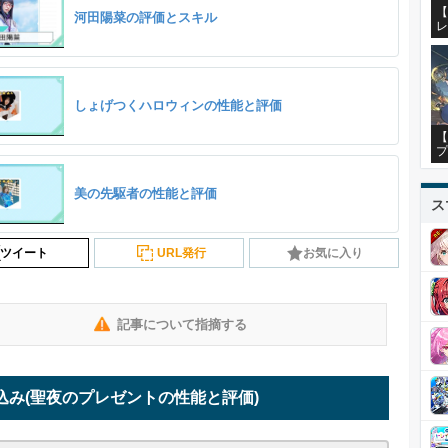
【
河田陽菜の評価とスキル
レ
しょげつくハロウィンの性能と評価
【
プ
美の先駆者の性能と評価
ス
ツイート
URL発行
お気に入り
記事について指摘する
込み
(聖夜のプレゼントの性能と評価)