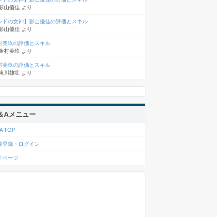
影山優佳
より
シドの女神】影山優佳の評価とスキル
影山優佳
より
村美玖の評価とスキル
金村美玖
より
村美玖の評価とスキル
滝川雄壮
より
＆Aメニュー
A TOP
規登録・ログイン
イページ