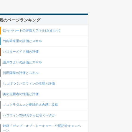
気のページランキング
ほっぺハートの評価とスキル(おまもり)
竹内希来里の評価とスキル
バスターメイド幽の評価
濱岸ひよりの評価とスキル
河田陽菜の評価とスキル
しょげつくハロウィンの性能と評価
美の先駆者の性能と評価
ノストラダムスと絶対的大吉感！攻略
ハロウィン2024ガチャは引くべきか
映画「ゼンブ・オブ・トーキョー」公開記念キャンペ
ーン