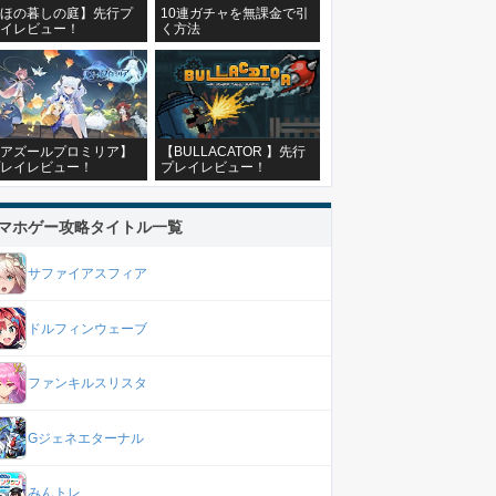
ほの暮しの庭】先行プ
10連ガチャを無課金で引
イレビュー！
く方法
アズールプロミリア】
【BULLACATOR 】先行
レイレビュー！
プレイレビュー！
マホゲー攻略タイトル一覧
サファイアスフィア
ドルフィンウェーブ
ファンキルスリスタ
Gジェネエターナル
みんトレ