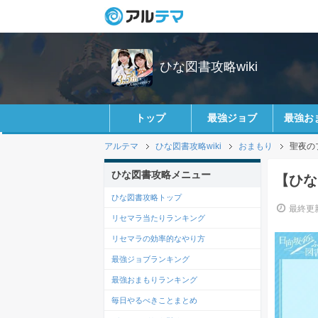
ひな図書攻略wiki
トップ
最強ジョブ
最強お
アルテマ
ひな図書攻略wiki
おまもり
聖夜の
ひな図書攻略メニュー
【ひな
ひな図書攻略トップ
最終更新
リセマラ当たりランキング
リセマラの効率的なやり方
最強ジョブランキング
最強おまもりランキング
毎日やるべきことまとめ