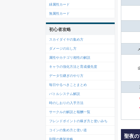
緑属性カード
無属性カード
初心者攻略
スカイダイヤの集め方
ダメージの出し方
属性やカテゴリ相性の解説
キャラの強化方法と育成優先度
データ引継ぎのやり方
毎日やるべきことまとめ
バトルシステム解説
時のしおりの入手方法
サークルの解説と報酬一覧
フレンドポイントの稼ぎ方と使いみち
コインの集め方と使い道
聖夜の
刻限の書架攻略