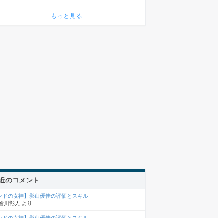
もっと見る
近のコメント
シドの女神】影山優佳の評価とスキル
檜川彰人
より
シドの女神】影山優佳の評価とスキル