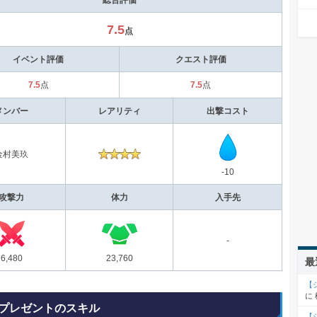
7.5
点
イベント評価
クエスト評価
7.5
7.5
点
点
メンバー
レアリティ
出撃コスト
金村美玖
-10
攻撃力
体力
入手先
-
6,480
23,760
最
【
に
プレゼントのスキル
【