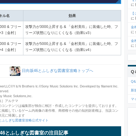
に
【
キル名
効果
に
000 & フリー
攻撃力が3000上昇する & 「金村美玖」に装備した時、フ
金
に
+3［金村］
リーズ状態になりにくくなる（効果Lv3）
金
000 & フリー
攻撃力が5000上昇する & 「金村美玖」に装備した時、フ
に
+4［金村］
リーズ状態になりにくくなる（効果Lv4）
日向坂46とふしぎな図書室攻略トップへ
Q
Q&
rLLC©️Y＆N Brothers lc.©️Sony Music Solutions lnc. Developed by filament lnc.
新
served.
usic Solutions,inc.
マ
集］アルテマ
のコンテンツは編集部が独自に検討・作成したコンテンツを提供しております。
に掲載しているゲーム内画像の著作権、商標権その他の知的財産権は、当該コン
供元に帰属します
6とふしぎな図書室攻略公式サイト
46とふしぎな図書室の注目記事