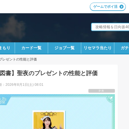
ゲームでポイ活
まもり
カード一覧
ジョブ一覧
リセマラ当たり
ガチ
プレゼントの性能と評価
図書】聖夜のプレゼントの性能と評価
：2026年8月1日(土) 08:01
PR