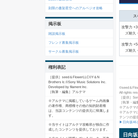
刻限の書架星空へのアルペジオ攻略
ス
掲示板
攻撃力 +3
ズ耐久 
雑談掲示板
フレンド募集掲示板
攻撃力 +5
ズ耐久 
サークル募集掲示板
権利表記
［提供］seed＆FlowerLLC©️Y＆N
Brothers lc.©️Sony Music Solutions lnc.
Developed by filament lnc.
©seed＆Flowe
［執筆・編集］アルテマ
All rights re
［提供］Sony M
※アルテマに掲載しているゲーム内画像
［執筆・編
の著作権、商標権その他の知的財産権
※アルテマ
は、当該コンテンツの提供元に帰属しま
※アルテマ
す。
テンツの提
▶日向坂4
※当サイトはアルテマ攻略班が独自に作
成したコンテンツを提供しております。
日向坂