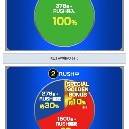
RUSH中振り分け