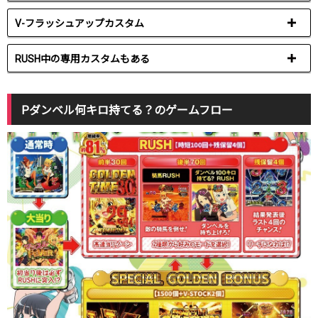
V-フラッシュアップカスタム
RUSH中の専用カスタムもある
Pダンベル何キロ持てる？のゲームフロー