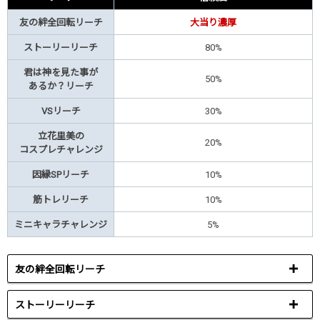
友の絆全回転リーチ
大当り濃厚
ストーリーリーチ
80%
君は神を見た事が
50%
あるか？リーチ
VSリーチ
30%
立花里美の
20%
コスプレチャレンジ
因縁SPリーチ
10%
筋トレリーチ
10%
ミニキャラチャレンジ
5%
友の絆全回転リーチ
ストーリーリーチ