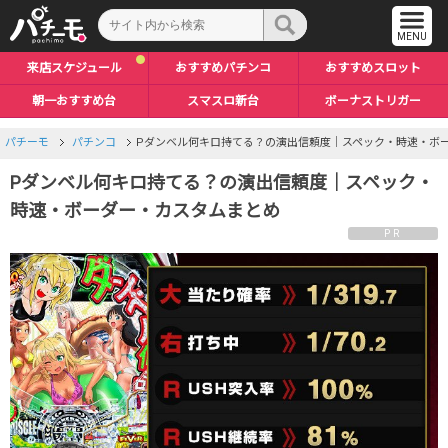
来店スケジュール
おすすめパチンコ
おすすめスロット
朝一おすすめ台
スマスロ新台
ボーナストリガー
パチーモ
パチンコ
Pダンベル何キロ持てる？の演出信頼度｜スペック・時速・ボ
Pダンベル何キロ持てる？の演出信頼度｜スペック・
時速・ボーダー・カスタムまとめ
PR