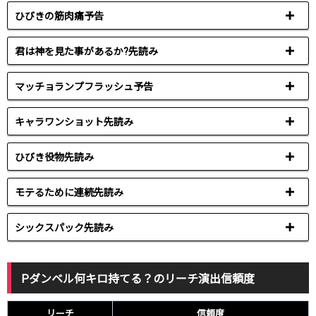
ひびきの筋肉痛予告
君は神を見た事があるか?先読み
マッチョランプフラッシュ予告
キャラワンショット先読み
ひびき役物先読み
モテるために連続先読み
シックスパック先読み
Pダンベル何キロ持てる？のリーチ演出信頼度
リーチ
信頼度