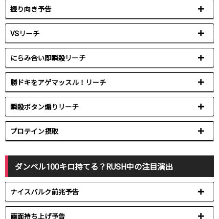
振り向き予告
VSリーチ
にらみ合い即瞬殺リーチ
勝ドキをアゲマッスル！リーチ
瞬殺ボタン煽りリーチ
プロテイン摂取
ダンベル100キロ持てる？RUSH中の注目演出
ナイスバルク前兆予告
画面持ち上げ予告