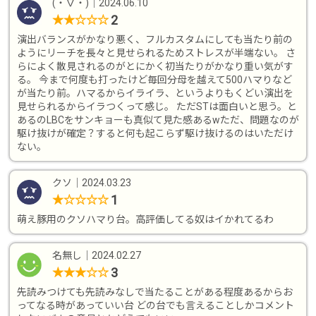
(・∇・)
｜
2024.06.10
2
★
★
☆
☆
☆
演出バランスがかなり悪く、フルカスタムにしても当たり前の
ようにリーチを長々と見せられるためストレスが半端ない。 さ
らによく散見されるのがとにかく初当たりがかなり重い気がす
る。 今まで何度も打ったけど毎回分母を越えて500ハマりなど
が当たり前。ハマるからイライラ、というよりもくどい演出を
見せられるからイラつくって感じ。 ただSTは面白いと思う。と
あるのLBCをサンキョーも真似て見た感あるwただ、問題なのが
駆け抜けが確定？すると何も起こらず駆け抜けるのはいただけ
ない。
クソ
｜
2024.03.23
1
★
☆
☆
☆
☆
萌え豚用のクソハマり台。高評価してる奴はイかれてるわ
名無し
｜
2024.02.27
3
★
★
★
☆
☆
先読みつけても先読みなしで当たることがある程度あるからお
ってなる時があっていい台 どの台でも言えることしかコメント