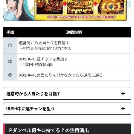
手順
遊戯説明
通常時から大当たりを目指す
①
└初当たり後は100%STに突入
RUSH中に連チャンを目指す
②
└100回+残保留4個
③
RUSH中に大当たりを引かなかったら通常に戻る
通常時から大当たりを目指す
RUSH中に連チャンを狙う
Pダンベル何キロ持てる？の注目演出