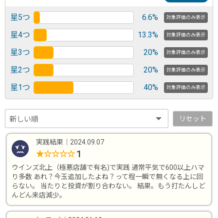
星5つ
6.6%
対象評価のみ表示
星4つ
13.3%
対象評価のみ表示
星3つ
20%
対象評価のみ表示
星2つ
20%
対象評価のみ表示
星1つ
40%
対象評価のみ表示
リセット
実践結果
｜
2024.09.07
1
★
☆
☆
☆
☆
ウインズ北上（極悪店舗で有名)で実践 通常平気で600以上ハマ
り多数 あれ？今玉追加したよね？って程一瞬で無くなる上に回
らない。 当たりと投資が割り合わない。 結果。もう打たんしど
んどん来店減少。