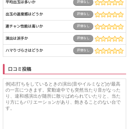
平均出玉は多いか
評価なし
出玉の速度感はどうか
評価なし
連チャン性能は高いか
評価なし
演出は派手か
評価なし
ハマりづらさはどうか
評価なし
口コミ投稿