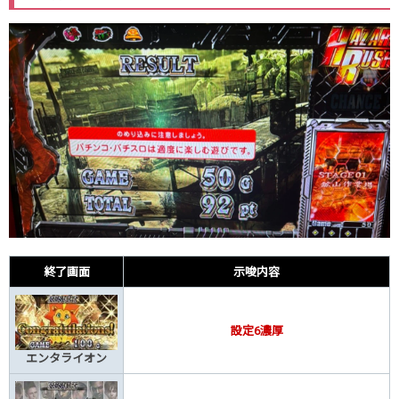
終了画面
示唆内容
設定6濃厚
エンタライオン