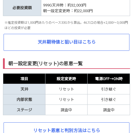
999G天井時：約32,000円
必要投資額
朝一設定変更時：約22,000円
※推定投資額は1,000円あたりのベース33Gから算出。46スロの場合+2,000～3,000円
ほどの投資が必要
天井期待値と狙い目はこちら
朝一設定変更(リセット)の恩恵一覧
項目
設定変更時
電源OFF→ON時
天井
リセット
引き継ぐ
内部状態
リセット
引き継ぐ
ステージ
調査中
調査中
リセット恩恵と判別方法はこちら