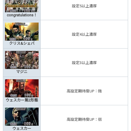
設定5以上濃厚
congratulations！
設定4以上濃厚
クリス&シェバ
設定3以上濃厚
マジニ
高設定期待度UP：強
ウェスカー第2形態
高設定期待度UP：弱
ウェスカー