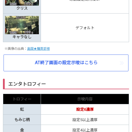
クリス
デフォルト
キャラなし
※画像の出典：
島国★購買部様
AT終了画面の設定示唆はこちら
エンタトロフィー
トロフィー
示唆内容
虹
設定6濃厚
もみじ柄
設定5以上濃厚
金
設定4以上濃厚