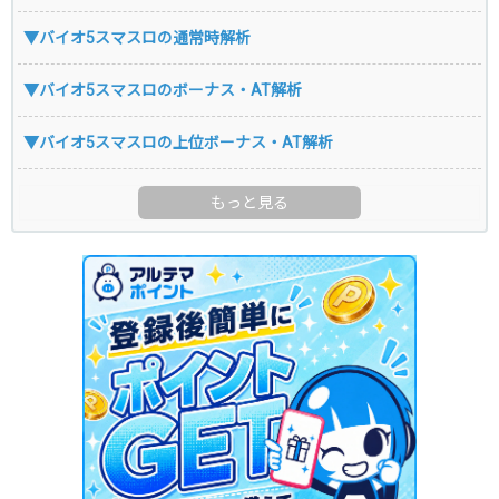
▼バイオ5スマスロの通常時解析
▼バイオ5スマスロのボーナス・AT解析
▼バイオ5スマスロの上位ボーナス・AT解析