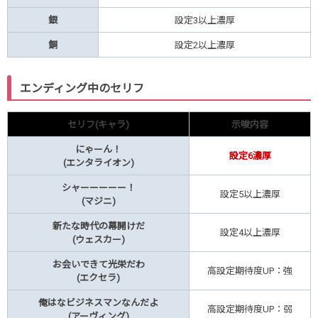
銀
設定3以上濃厚
銅
設定2以上濃厚
エンディング中のセリフ
セリフ(キャラ)
示唆内容
にゃーん！
設定6濃厚
(エンタライオン)
シャーーーーー！
設定5以上濃厚
(マジニ)
新たな時代の幕開けだ
設定4以上濃厚
(ウェスカー)
お会いできて光栄だわ
高設定期待度UP：強
(エクセラ)
俺はなビジネスマンなんだよ
高設定期待度UP：弱
(アーヴィング)