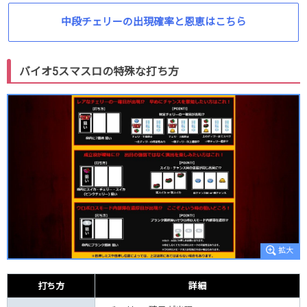
中段チェリーの出現確率と恩恵はこちら
バイオ5スマスロの特殊な打ち方
打ち方
詳細