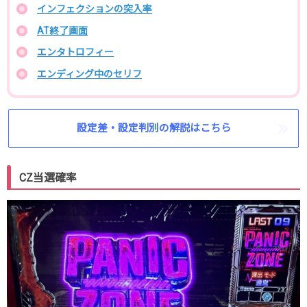
インフェクションの突入率
AT終了画面
エンタトロフィー
エンディング中のセリフ
設定差・設定判別の解説はこちら
CZ当選確率