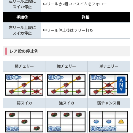
左リール上段に
中リール赤7狙いでスイカをフォロー
スイカ停止
手順③
詳細
左リール上段に
中リール停止後はフリー打ち
スイカ停止
レア役の停止例
弱チェリー
強チェリー
単チェリー
弱スイカ
強スイカ
弱チャンス目