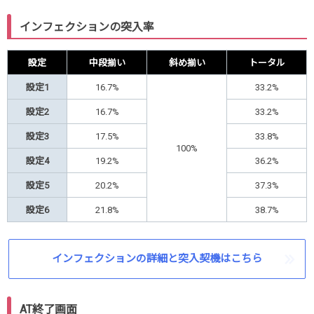
インフェクションの突入率
設定
中段揃い
斜め揃い
トータル
設定1
16.7%
33.2%
設定2
16.7%
33.2%
設定3
17.5%
33.8%
100%
設定4
19.2%
36.2%
設定5
20.2%
37.3%
設定6
21.8%
38.7%
インフェクションの詳細と突入契機はこちら
AT終了画面