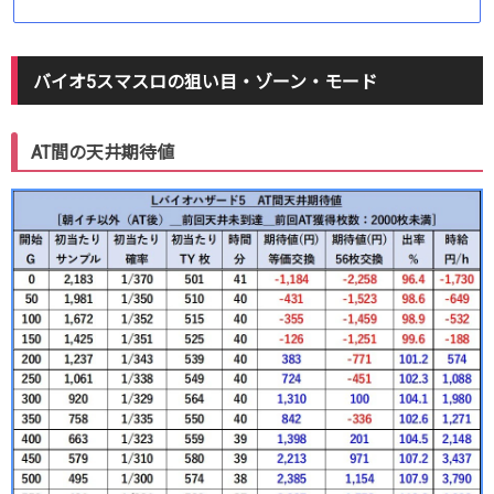
バイオ5スマスロの狙い目・ゾーン・モード
AT間の天井期待値