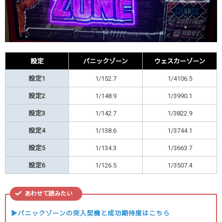
設定
パニックゾーン
ウェスカーゾーン
設定1
1/152.7
1/4106.5
設定2
1/148.9
1/3990.1
設定3
1/142.7
1/3822.9
設定4
1/138.6
1/3744.1
設定5
1/134.3
1/3663.7
設定6
1/126.5
1/3507.4
あわせて読みたい
▶パニックゾーンの突入契機と成功期待度はこちら