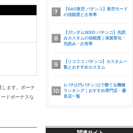
【SAO夜空 パチンコ】夜空モード
の信頼度と占有率
【ガンダムSEED パチンコ】先読
みカスタムの信頼度｜保留変化・
先読み・占有率
【リコリコ パチンコ】カスタム一
覧とおすすめカスタム
1パチ(1円パチンコ)で勝てる機種
選します。ボーナ
ランキング｜おすすめ専門店・優
良店一覧
ソードボーナスな
関連サイト