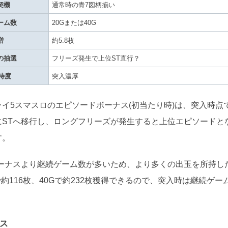
契機
通常時の青7図柄揃い
ーム数
20Gまたは40G
増
約5.8枚
の抽選
フリーズ発生で上位ST直行？
待度
突入濃厚
イ5スマスロのエピソードボーナス(初当たり時)は、突入時点
STへ移行し、ロングフリーズが発生すると上位エピソードと
す。
ーナスより継続ゲーム数が多いため、より多くの出玉を所持し
で約116枚、40Gで約232枚獲得できるので、突入時は継続ゲ
ナス