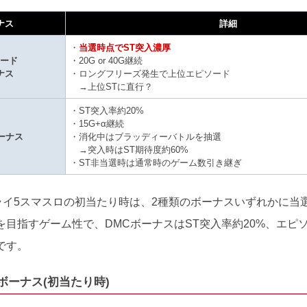
ナス
詳細
・
当選時点でST突入濃厚
ード
・20G or 40G継続
ナス
・ロングフリーズ発生で上位エピソード
→上位STに直行？
・ST突入率約20%
・15G+α継続
ーナス
・消化中はブラッディーバトルを抽選
→突入時はST期待度約60%
・ST非当選時は通常時のゲーム数引き継ぎ
ライ5スマスロの初当たり時は、2種類のボーナスいずれかに当
を目指すゲーム性で、DMCボーナスはST突入率約20%、エピ
です。
ボーナス(初当たり時)