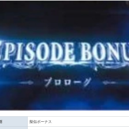
割
擬似ボーナス