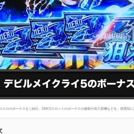
マスロのボーナスをご紹介。DMC5スロットのボーナスの種類や突入契機などを、状態別に
次