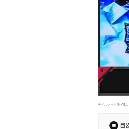
デビルメイクライ5ス
目