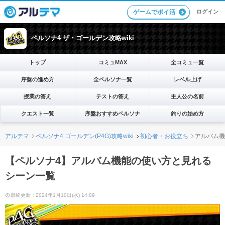
ログイン
ゲームでポイ活
ペルソナ4 ザ・ゴールデン攻略wiki
トップ
コミュMAX
全コミュ一覧
序盤の進め方
全ペルソナ一覧
レベル上げ
授業の答え
テストの答え
主人公の名前
クエスト一覧
序盤おすすめペルソナ
釣りの始め方
アルテマ
ペルソナ4 ゴールデン(P4G)攻略wiki
初心者・お役立ち
アルバム機
【ペルソナ4】アルバム機能の使い方と見れる
シーン一覧
最終更新：2024年1月10日(水) 14:09