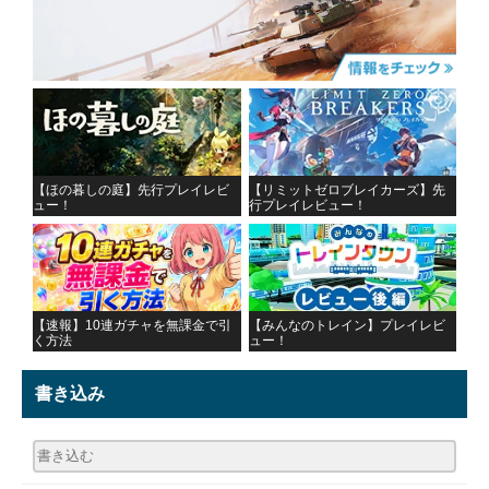
【ほの暮しの庭】先行プレイレビ
【リミットゼロブレイカーズ】先
ュー！
行プレイレビュー！
【速報】10連ガチャを無課金で引
【みんなのトレイン】プレイレビ
く方法
ュー！
書き込み