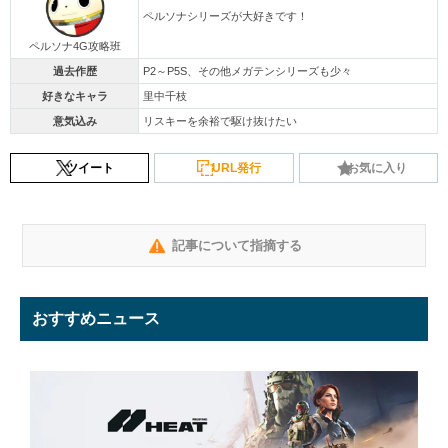
ペルソナシリーズが大好きです！
ペルソナ4G攻略班
過去作歴
P2～P5S、その他メガテンシリーズも少々
好きなキャラ
里中千枝
意気込み
リスキーを余裕で駆け抜けたい
ツイート
URL発行
お気に入り
記事について指摘する
おすすめニュース