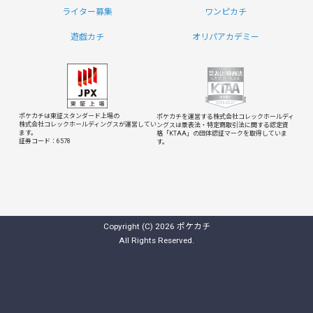
ライター募集
ワンピカチ
遊戯カチ
オリパアカデミー
ポケカチは東証スタンダード上場の
ポケカチを運営する株式会社コレックホールディ
株式会社コレックホールディングスが運営してい
ングスは
景表法・特定商取引法に関する認定資
ます。
格「KTAA」の団体認証マークを取得していま
証券コード：6578
す。
Copyright (C) 2026 ポケカチ
All Rights Reserved.