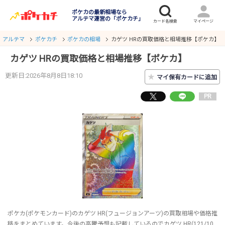
ポケカの最新相場なら
アルテマ運営の「ポケカチ」
アルテマ
ポケカチ
ポケカの相場
カゲツ HRの買取価格と相場推移【ポケカ】
カゲツ HRの買取価格と相場推移【ポケカ】
更新日:2026年8月8日18:10
★
マイ保有カードに追加
PR
ポケカ(ポケモンカード)のカゲツ HR(フュージョンアーツ)の買取相場や価格推
移をまとめています。今後の高騰予想も記載しているのでカゲツ HR(121/10