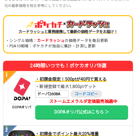
0)の最新価格を知る参考にしてください。
×
カードラッシュと業務提携して最新の価格データをお届け！
・シングル価格：
カードラッシュ
の価格データを毎日更新
・PSA10相場：ポケカチが独自に集計・計測し更新
24時間いつでも！ポケカオリパ8選
・初課金限定！500ptが40円で買える
・新規登録で最大1,800ptゲット
ドーパ2608A
コードコピー
ストームエメラルダ定価販売抽選中
DOPAオリパ
DOPAオリパ公式はこちら ＞
・初課金でポイント最大20%増量