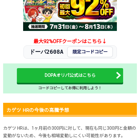
2025.11.15
300円
580円
500～600円
2025.11.5
300円
580円
500～600円
2025.10.25
300円
580円
500～600円
発売日初動
500円
-円
400～500円
最大92%OFFクーポンはこちら↓
ドーパ2608A
限定コードコピー
DOPAオリパ公式はこちら
コードコピーしてお得に利用しよう！
カゲツ HRの今後の高騰予想
カゲツ HRは、1ヶ月前の300円に対して、現在も同じ300円と金額の
変動がないため、今後も相場変動しにくい可能性があります。