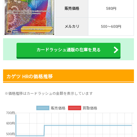
販売価格
580円
オリくじ公式はこちら ＞
オリくじ
メルカリ
500～600円
・リリース1周年イベント開催中！
・新規登録で最大90%OFF
初回登録で4種類アド確解放
カードラッシュ通販の在庫を見る
TORAオリパ公式はこちら ＞
TORAオリパ
カゲツ HRの価格推移
※価格推移はカードラッシュの金額を表示しています