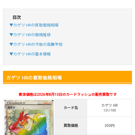
目次
・初回購入は最大90%OFF
▼カゲツ HRの買取価格相場
・新規登録で6種類アド確解禁
SVGC7P
コードコピー
▼カゲツ HRの価格推移
↑招待コードで最大2,000ptゲット
▼カゲツ HRの今後の高騰予想
おりパンダ
おりパンダ公式はこちら ＞
▼カゲツ HRの基本情報
・atone・ペイディ対応！
カゲツ HRの買取価格相場
・新規登録で6種類アド確解禁
小口で当たりやすい穴場オリパ
素体価格は2026年8月10日のカードラッシュの販売買取です
オリパスタジアム公式はこちら ＞
オリパスタジアム
カゲツ HR
カード名
121/100
・新規登録で無料100連できる！
買取価格
300円
・初回購入は500coinが50円
TVCM記念！激熱イベント開催中