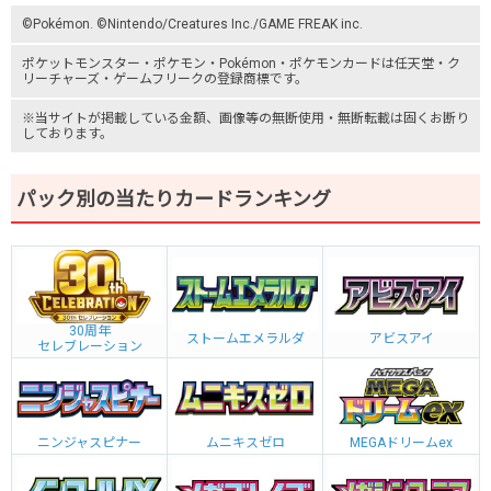
©Pokémon. ©Nintendo/Creatures Inc./GAME FREAK inc.
ポケットモンスター
・ポケモン・Pokémon・
ポケモンカード
は任天堂・
ク
リーチャーズ
・
ゲームフリーク
の登録商標です。
※当サイトが掲載している金額、画像等の無断使用・無断転載は固くお断り
しております。
パック別の当たりカードランキング
30周年
ストームエメラルダ
アビスアイ
セレブレーション
ニンジャスピナー
ムニキスゼロ
MEGAドリームex