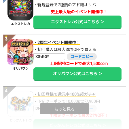
・新規登録で7種類のアド確オリパ
史上最大級のイベント開催中！
エクストレカ公式はこちら ＞
エクストレカ
・2周年イベント開催中！
・初回購入は最大30%OFFで買える
XGvKGY
コードコピー
上記招待コードで最大1,500coin
オリパワン
オリパワン公式はこちら ＞
・初回登録で還元率100%超ガチャ
・下記クーポンで10,000ptが7,900円
DNGBIF4X
コードコピー
もっと見る
↑限定クーポンで最大21%OFF！
どっかんトレカ
どっかんトレカ公式はこちら ＞