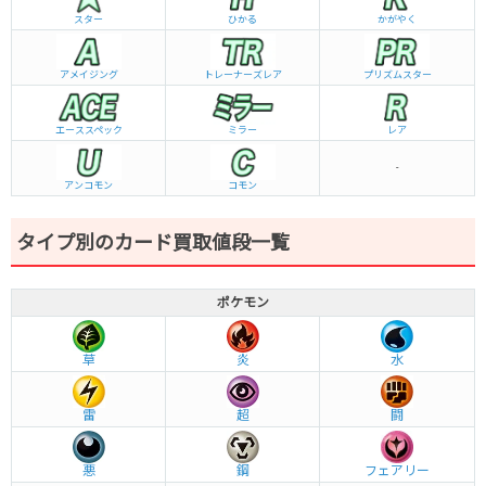
スター
ひかる
かがやく
アメイジング
トレーナーズレア
プリズムスター
エーススペック
ミラー
レア
-
アンコモン
コモン
タイプ別のカード買取値段一覧
ポケモン
草
炎
水
雷
超
闘
悪
鋼
フェアリー