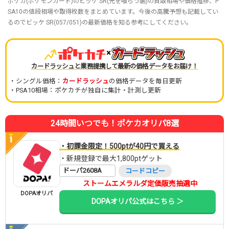
ポケカ(ポケモンカード)のビッケ SR(光を喰らう闇)の買取相場や価格推移、P
SA10の値段相場や取得枚数をまとめています。今後の高騰予想も記載してい
るのでビッケ SR(057/051)の最新価格を知る参考にしてください。
×
カードラッシュと業務提携して最新の価格データをお届け！
・シングル価格：
カードラッシュ
の価格データを毎日更新
・PSA10相場：ポケカチが独自に集計・計測し更新
24時間いつでも！ポケカオリパ8選
・初課金限定！500ptが40円で買える
・新規登録で最大1,800ptゲット
ドーパ2608A
コードコピー
ストームエメラルダ定価販売抽選中
DOPAオリパ
DOPAオリパ公式はこちら ＞