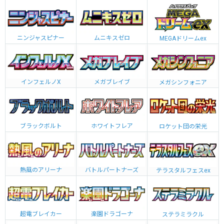
ニンジャスピナー
ムニキスゼロ
MEGAドリームex
インフェルノX
メガブレイブ
メガシンフォニア
ブラックボルト
ホワイトフレア
ロケット団の栄光
熱風のアリーナ
バトルパートナーズ
テラスタルフェスex
超電ブレイカー
楽園ドラゴーナ
ステラミラクル