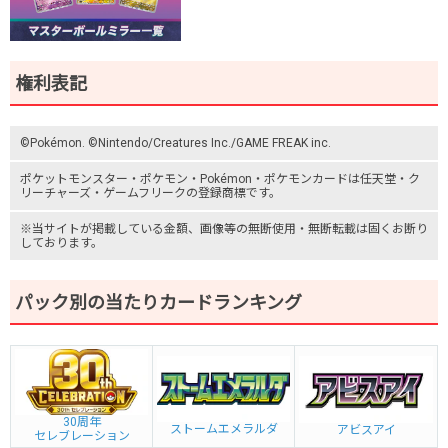
権利表記
©Pokémon. ©Nintendo/Creatures Inc./GAME FREAK inc.
ポケットモンスター
・ポケモン・Pokémon・
ポケモンカード
は任天堂・
ク
リーチャーズ
・
ゲームフリーク
の登録商標です。
※当サイトが掲載している金額、画像等の無断使用・無断転載は固くお断り
しております。
パック別の当たりカードランキング
30周年
ストームエメラルダ
アビスアイ
セレブレーション