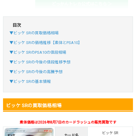
どっかんトレカ公式はこちら ＞
目次
・初回購入は最大90%OFF
▼ビッケ SRの買取価格相場
・新規登録で6種類アド確解禁
SVGC7P
コードコピー
▼ビッケ SRの価格推移【素体とPSA10】
↑招待コードで最大2,000ptゲット
▼ビッケ SRのPSA10の値段相場
おりパンダ
おりパンダ公式はこちら ＞
▼ビッケ SRの今後の値段推移予想
▼ビッケ SRの今後の高騰予想
・新規登録で6種類アド確解禁
▼ビッケ SRの基本情報
・1,000円で1,500coin買える
小口で当たりやすい穴場オリパ
ビッケ SRの買取価格相場
オリパスタジアム公式はこちら ＞
オリパスタジアム
素体価格は2026年8月7日のカードラッシュの販売買取です
・初回購入は500coinが50円
ビッケ SR
・新規限定！8種類の激熱オリパ
カード名