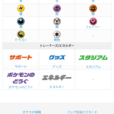
草
炎
水
雷
超
闘
悪
鋼
フェアリー
-
ドラゴン
無色
トレーナーズ/エネルギー
グッズ
サポート
スタジアム
-
エネルギー
ポケモンのどうぐ
ポケカの相場
パック別当たりカード