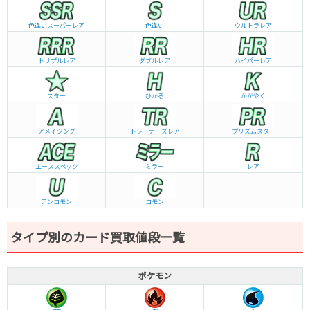
色違いスーパーレア
色違い
ウルトラレア
トリプルレア
ダブルレア
ハイパーレア
スター
ひかる
かがやく
アメイジング
トレーナーズレア
プリズムスター
エーススペック
ミラー
レア
-
アンコモン
コモン
タイプ別のカード買取値段一覧
ポケモン