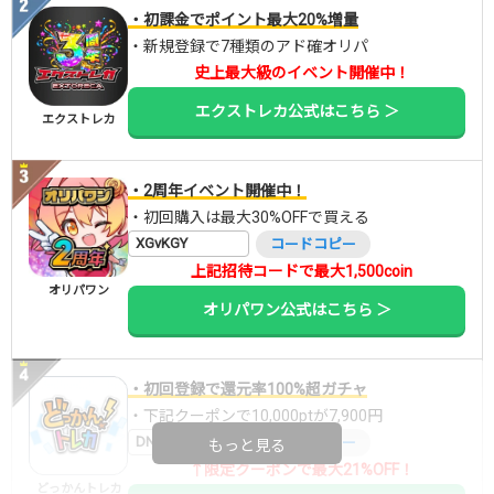
・初課金でポイント最大20%増量
・新規登録で7種類のアド確オリパ
史上最大級のイベント開催中！
エクストレカ公式はこちら ＞
エクストレカ
・2周年イベント開催中！
・初回購入は最大30%OFFで買える
XGvKGY
コードコピー
上記招待コードで最大1,500coin
オリパワン
オリパワン公式はこちら ＞
・初回登録で還元率100%超ガチャ
・下記クーポンで10,000ptが7,900円
DNGBIF4X
コードコピー
もっと見る
↑限定クーポンで最大21%OFF！
どっかんトレカ