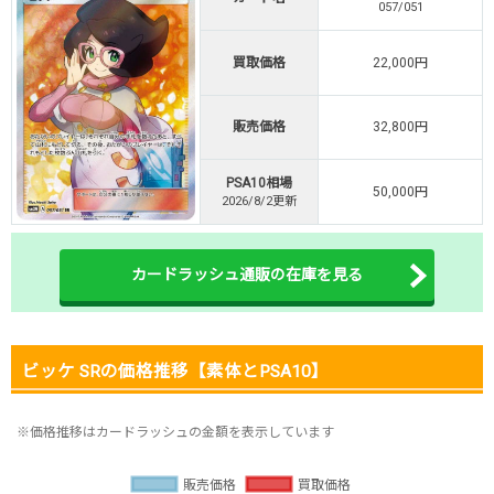
057/051
新規登録で無料100連できる
オリくじ公式はこちら ＞
買取価格
22,000円
オリくじ
販売価格
32,800円
・リリース1周年イベント開催中！
・新規登録で最大90%OFF
PSA10相場
初回登録で4種類アド確解放
50,000円
2026/8/2更新
TORAオリパ公式はこちら ＞
TORAオリパ
カードラッシュ通販の在庫を見る
ビッケ SRの価格推移【素体とPSA10】
※価格推移はカードラッシュの金額を表示しています