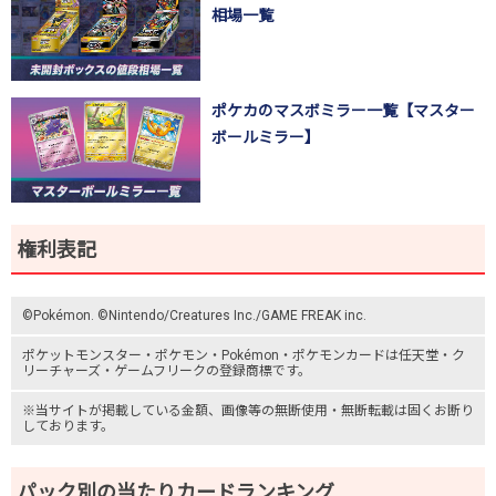
相場一覧
ポケカのマスボミラー一覧【マスター
ボールミラー】
権利表記
©Pokémon. ©Nintendo/Creatures Inc./GAME FREAK inc.
ポケットモンスター
・ポケモン・Pokémon・
ポケモンカード
は任天堂・
ク
リーチャーズ
・
ゲームフリーク
の登録商標です。
※当サイトが掲載している金額、画像等の無断使用・無断転載は固くお断り
しております。
パック別の当たりカードランキング