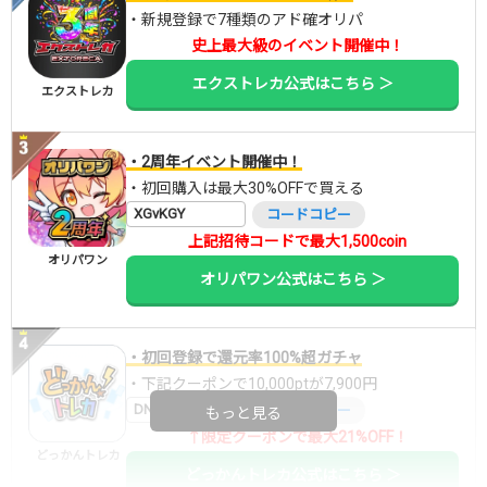
・新規登録で7種類のアド確オリパ
史上最大級のイベント開催中！
エクストレカ公式はこちら ＞
エクストレカ
・2周年イベント開催中！
・初回購入は最大30%OFFで買える
XGvKGY
コードコピー
上記招待コードで最大1,500coin
オリパワン
オリパワン公式はこちら ＞
・初回登録で還元率100%超ガチャ
・下記クーポンで10,000ptが7,900円
DNGBIF4X
コードコピー
もっと見る
↑限定クーポンで最大21%OFF！
どっかんトレカ
どっかんトレカ公式はこちら ＞