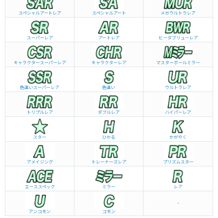
スペシャルアートレア
スペシャルアート
メガウルトラレア
スーパーレア
アートレア
ビーダブリュー
レア
キャラクタースーパーレア
キャラクターレア
マスターボールミラー
色違いスーパーレア
色違い
ウルトラレア
トリプルレア
ダブルレア
ハイパーレア
スター
ひかる
かがやく
アメイジング
トレーナーズレア
プリズムスター
エーススペック
ミラー
レア
-
アンコモン
コモン