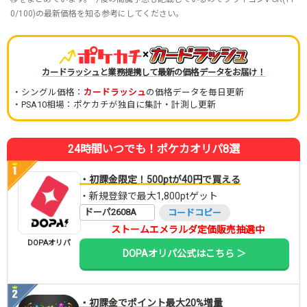
0/100)の最新価格を知る参考にしてください。
×
カードラッシュと業務提携して最新の価格データをお届け！
・シングル価格：
カードラッシュ
の価格データを毎日更新
・PSA10相場：ポケカチが独自に集計・計測し更新
24時間いつでも！ポケカオリパ8選
・初課金限定！500ptが40円で買える
・新規登録で最大1,800ptゲット
ドーパ2608A
コードコピー
ストームエメラルダ定価販売抽選中
DOPAオリパ
DOPAオリパ公式はこちら ＞
・初課金でポイント最大20%増量