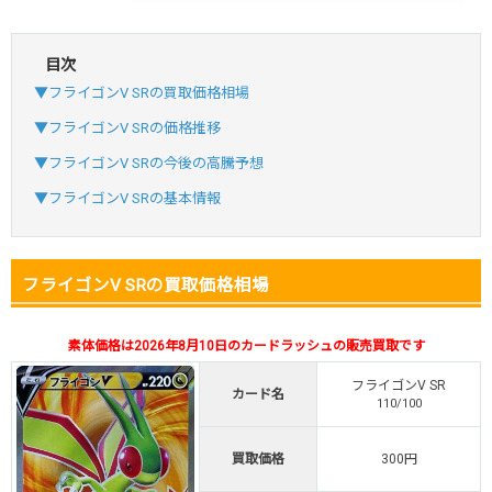
目次
・初回購入は最大90%OFF
▼フライゴンV SRの買取価格相場
・新規登録で6種類アド確解禁
SVGC7P
コードコピー
▼フライゴンV SRの価格推移
↑招待コードで最大2,000ptゲット
▼フライゴンV SRの今後の高騰予想
おりパンダ
おりパンダ公式はこちら ＞
▼フライゴンV SRの基本情報
・atone・ペイディ対応！
フライゴンV SRの買取価格相場
・新規登録で6種類アド確解禁
小口で当たりやすい穴場オリパ
素体価格は2026年8月10日のカードラッシュの販売買取です
オリパスタジアム公式はこちら ＞
オリパスタジアム
フライゴンV SR
カード名
110/100
・新規登録で無料100連できる！
買取価格
300円
・初回購入は500coinが50円
TVCM記念！激熱イベント開催中