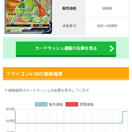
販売価格
580円
オリくじ公式はこちら ＞
オリくじ
メルカリ
500～600円
・リリース1周年イベント開催中！
・新規登録で最大90%OFF
初回登録で4種類アド確解放
カードラッシュ通販の在庫を見る
TORAオリパ公式はこちら ＞
TORAオリパ
フライゴンV SRの価格推移
※価格推移はカードラッシュの金額を表示しています