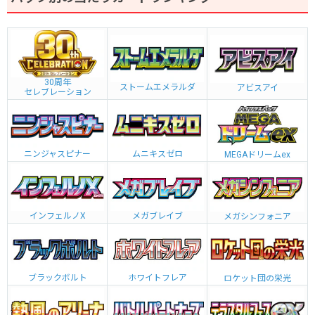
30周年
ストームエメラルダ
アビスアイ
セレブレーション
ニンジャスピナー
ムニキスゼロ
MEGAドリームex
インフェルノX
メガブレイブ
メガシンフォニア
ブラックボルト
ホワイトフレア
ロケット団の栄光