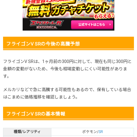
2025.11.15
100円
480円
400～500円
2025.11.5
100円
480円
400～500円
2025.10.25
100円
480円
400～500円
発売日初動
400円
-円
-円
フライゴンV SRの今後の高騰予想
フライゴンV SRは、1ヶ月前の300円に対して、現在も同じ300円と
金額の変動がないため、今後も相場変動しにくい可能性がありま
す。
メルカリなどで急に高騰する可能性もあるので、保有している場合
はこまめに価格推移を確認しましょう。
フライゴンV SRの基本情報
種類/レアリティ
ポケモン/
SR