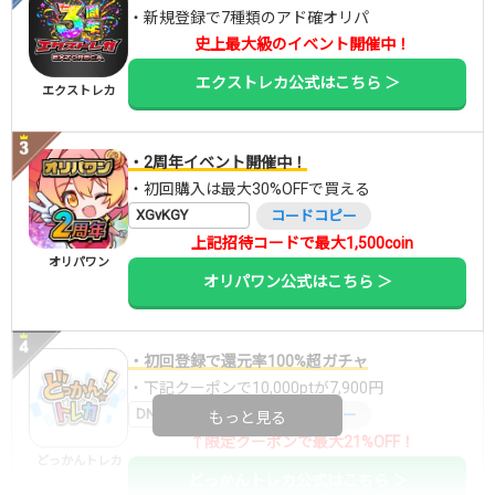
・新規登録で7種類のアド確オリパ
史上最大級のイベント開催中！
エクストレカ公式はこちら ＞
エクストレカ
・2周年イベント開催中！
・初回購入は最大30%OFFで買える
XGvKGY
コードコピー
上記招待コードで最大1,500coin
オリパワン
オリパワン公式はこちら ＞
・初回登録で還元率100%超ガチャ
・下記クーポンで10,000ptが7,900円
DNGBIF4X
コードコピー
もっと見る
↑限定クーポンで最大21%OFF！
どっかんトレカ
どっかんトレカ公式はこちら ＞