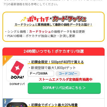
71)の最新価格を知る参考にしてください。
×
カードラッシュと業務提携して最新の価格データをお届け！
・シングル価格：
カードラッシュ
の価格データを毎日更新
・PSA10相場：ポケカチが独自に集計・計測し更新
24時間いつでも！ポケカオリパ8選
・初課金限定！500ptが40円で買える
・新規登録で最大1,800ptゲット
ドーパ2608A
コードコピー
ストームエメラルダ定価販売抽選中
DOPAオリパ
DOPAオリパ公式はこちら ＞
・初課金でポイント最大20%増量