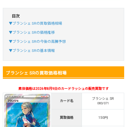
目次
・初回購入は最大90%OFF
▼ブランシェ SRの買取価格相場
・新規登録で6種類アド確解禁
SVGC7P
コードコピー
▼ブランシェ SRの価格推移
↑招待コードで最大2,000ptゲット
▼ブランシェ SRの今後の高騰予想
おりパンダ
おりパンダ公式はこちら ＞
▼ブランシェ SRの基本情報
・atone・ペイディ対応！
ブランシェ SRの買取価格相場
・新規登録で6種類アド確解禁
小口で当たりやすい穴場オリパ
素体価格は2026年8月9日のカードラッシュの販売買取です
オリパスタジアム公式はこちら ＞
オリパスタジアム
ブランシェ SR
カード名
083/071
・新規登録で無料100連できる！
買取価格
150円
・初回購入は500coinが50円
TVCM記念！激熱イベント開催中