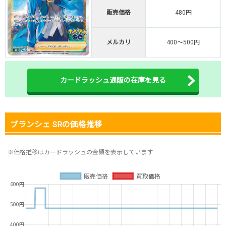
販売価格
480円
オリくじ公式はこちら ＞
オリくじ
メルカリ
400～500円
・リリース1周年イベント開催中！
・新規登録で最大90%OFF
初回登録で4種類アド確解放
カードラッシュ通販の在庫を見る
TORAオリパ公式はこちら ＞
TORAオリパ
ブランシェ SRの価格推移
※価格推移はカードラッシュの金額を表示しています