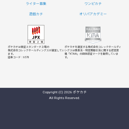
ライター募集
ワンピカチ
遊戯カチ
オリパアカデミー
ポケカチは東証スタンダード上場の
ポケカチを運営する株式会社コレックホールディ
株式会社コレックホールディングスが運営してい
ングスは
景表法・特定商取引法に関する認定資
ます。
格「KTAA」の団体認証マークを取得していま
証券コード：6578
す。
Copyright (C) 2026 ポケカチ
All Rights Reserved.