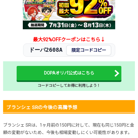
2025.11.15
150円
480円
400～500円
2025.11.5
150円
480円
400～500円
2025.10.25
150円
480円
400～500円
発売日初動
500円
-円
400～500円
最大92%OFFクーポンはこちら↓
ドーパ2608A
限定コードコピー
DOPAオリパ公式はこちら
コードコピーしてお得に利用しよう！
ブランシェ SRの今後の高騰予想
ブランシェ SRは、1ヶ月前の150円に対して、現在も同じ150円と金
額の変動がないため、今後も相場変動しにくい可能性があります。