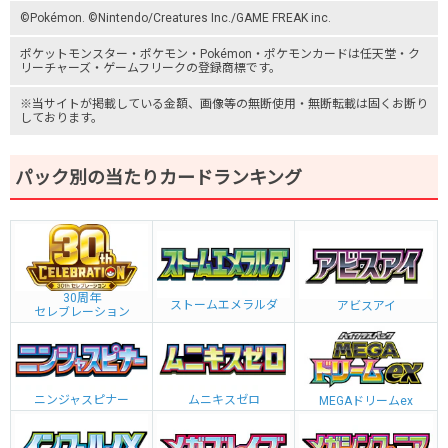
©Pokémon. ©Nintendo/Creatures Inc./GAME FREAK inc.
ポケットモンスター
・ポケモン・Pokémon・
ポケモンカード
は任天堂・
ク
リーチャーズ
・
ゲームフリーク
の登録商標です。
※当サイトが掲載している金額、画像等の無断使用・無断転載は固くお断り
しております。
パック別の当たりカードランキング
30周年
ストームエメラルダ
アビスアイ
セレブレーション
ニンジャスピナー
ムニキスゼロ
MEGAドリームex