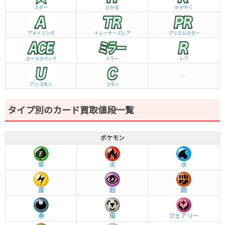
スター
ひかる
かがやく
アメイジング
トレーナーズレア
プリズムスター
エーススペック
ミラー
レア
-
アンコモン
コモン
タイプ別のカード買取値段一覧
ポケモン
草
炎
水
雷
超
闘
悪
鋼
フェアリー