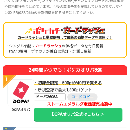
ポケカ(ポケモンカード)のマルマインGX RR(チャンピオンロード)の買取相場
や価格推移をまとめています。今後の高騰予想も記載しているのでマルマイ
ンGX RR(022/066)の最新価格を知る参考にしてください。
×
カードラッシュと業務提携して最新の価格データをお届け！
・シングル価格：
カードラッシュ
の価格データを毎日更新
・PSA10相場：ポケカチが独自に集計・計測し更新
24時間いつでも！ポケカオリパ8選
・初課金限定！500ptが40円で買える
・新規登録で最大1,800ptゲット
ドーパ2608A
コードコピー
ストームエメラルダ定価販売抽選中
DOPAオリパ
DOPAオリパ公式はこちら ＞