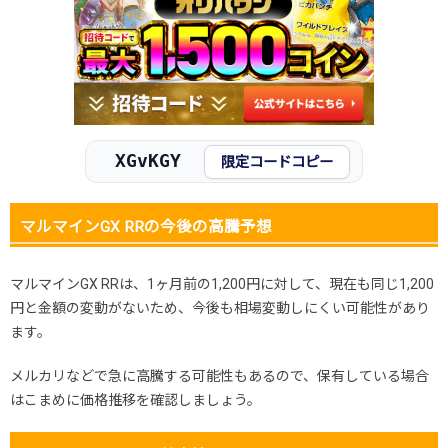
2025.11.25
1,300円
2,180円
2,000～2,300円
2025.11.15
1,300円
2,180円
2,000～2,300円
2025.11.5
1,300円
2,180円
2,000～2,300円
2025.10.25
1,300円
2,180円
2,000～2,300円
発売日初動
200円
-円
-円
XGvKGY
限定コードコピー
マルマインGX RRの今後の高騰予想
マルマインGX RRは、1ヶ月前の1,200円に対して、現在も同じ1,200
円と金額の変動がないため、今後も相場変動しにくい可能性があり
ます。
メルカリなどで急に高騰する可能性もあるので、保有している場合
はこまめに価格推移を確認しましょう。