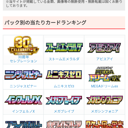
※当サイトが掲載している金額、画像等の無断使用・無断転載は固くお断り
しております。
パック別の当たりカードランキング
30周年
ストームエメラルダ
アビスアイ
セレブレーション
ニンジャスピナー
ムニキスゼロ
MEGAドリームex
インフェルノX
メガブレイブ
メガシンフォニア