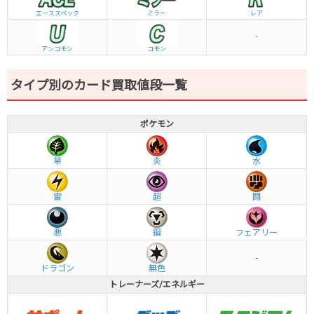
エーススペック
ミラー
レア
-
アンコモン
コモン
タイプ別のカード買取値段一覧
ポケモン
草
炎
水
雷
超
闘
悪
鋼
フェアリー
-
ドラゴン
無色
トレーナーズ/エネルギー