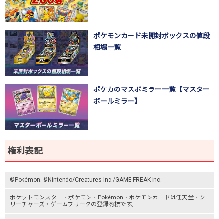
ポケモンカード未開封ボックスの値段
相場一覧
ポケカのマスボミラー一覧【マスター
ボールミラー】
権利表記
©Pokémon. ©Nintendo/Creatures Inc./GAME FREAK inc.
ポケットモンスター
・ポケモン・Pokémon・
ポケモンカード
は任天堂・
ク
リーチャーズ
・
ゲームフリーク
の登録商標です。