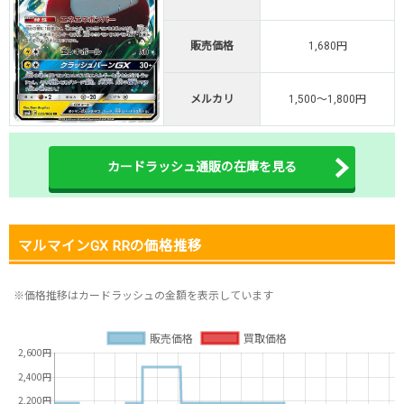
TVCM記念！激熱イベント開催中
販売価格
1,680円
オリくじ公式はこちら ＞
オリくじ
メルカリ
1,500～1,800円
・リリース1周年イベント開催中！
・新規登録で最大90%OFF
初回登録で4種類アド確解放
カードラッシュ通販の在庫を見る
TORAオリパ公式はこちら ＞
TORAオリパ
マルマインGX RRの価格推移
※価格推移はカードラッシュの金額を表示しています