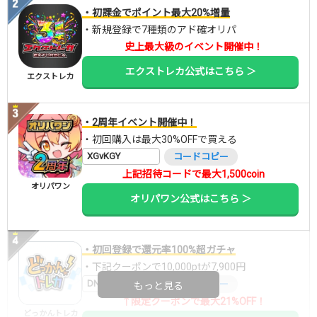
・初課金でポイント最大20%増量
・新規登録で7種類のアド確オリパ
史上最大級のイベント開催中！
エクストレカ公式はこちら ＞
エクストレカ
・2周年イベント開催中！
・初回購入は最大30%OFFで買える
XGvKGY
コードコピー
上記招待コードで最大1,500coin
オリパワン
オリパワン公式はこちら ＞
・初回登録で還元率100%超ガチャ
・下記クーポンで10,000ptが7,900円
DNGBIF4X
コードコピー
もっと見る
↑限定クーポンで最大21%OFF！
どっかんトレカ