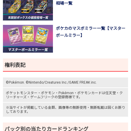
相場一覧
ポケカのマスボミラー一覧【マスター
ボールミラー】
権利表記
©Pokémon. ©Nintendo/Creatures Inc./GAME FREAK inc.
ポケットモンスター
・ポケモン・Pokémon・
ポケモンカード
は任天堂・
ク
リーチャーズ
・
ゲームフリーク
の登録商標です。
※当サイトが掲載している金額、画像等の無断使用・無断転載は固くお断り
しております。
パック別の当たりカードランキング