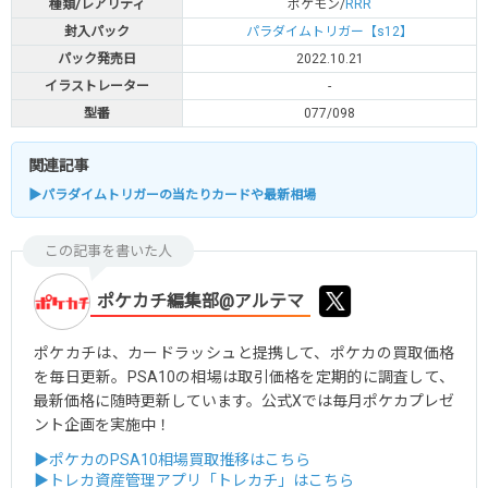
種類/レアリティ
ポケモン/
RRR
封入パック
パラダイムトリガー【s12】
パック発売日
2022.10.21
イラストレーター
-
型番
077/098
関連記事
▶パラダイムトリガーの当たりカードや最新相場
この記事を書いた人
ポケカチ編集部@アルテマ
ポケカチは、カードラッシュと提携して、ポケカの買取価格
を毎日更新。PSA10の相場は取引価格を定期的に調査して、
最新価格に随時更新しています。公式Xでは毎月ポケカプレゼ
ント企画を実施中！
▶ポケカのPSA10相場買取推移はこちら
▶トレカ資産管理アプリ「トレカチ」はこちら