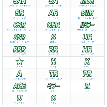
スペシャルアートレア
スペシャルアート
メガウルトラレア
スーパーレア
アートレア
ビーダブリュー
レア
キャラクタースーパーレア
キャラクターレア
マスターボールミラー
色違いスーパーレア
色違い
ウルトラレア
トリプルレア
ダブルレア
ハイパーレア
スター
ひかる
かがやく
アメイジング
トレーナーズレア
プリズムスター
エーススペック
ミラー
レア
-
アンコモン
コモン