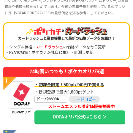
ポケカ(ポケモンカード)のレジドラゴVSTAR RRR(パラダイムトリガー)の買取
相場や価格推移をまとめています。今後の高騰予想も記載しているのでレジ
ドラゴVSTAR RRR(077/098)の最新価格を知る参考にしてください。
×
カードラッシュと業務提携して最新の価格データをお届け！
・シングル価格：
カードラッシュ
の価格データを毎日更新
・PSA10相場：ポケカチが独自に集計・計測し更新
24時間いつでも！ポケカオリパ8選
・初課金限定！500ptが40円で買える
・新規登録で最大1,800ptゲット
ドーパ2608A
コードコピー
ストームエメラルダ定価販売抽選中
DOPAオリパ
DOPAオリパ公式はこちら ＞