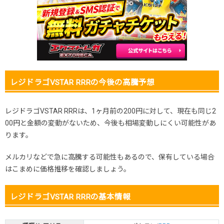
2025.11.25
30円
180円
-円
2025.11.15
30円
180円
-円
2025.11.5
30円
180円
-円
2025.10.25
30円
180円
-円
発売日初動
200円
-円
-円
レジドラゴVSTAR RRRの今後の高騰予想
レジドラゴVSTAR RRRは、1ヶ月前の200円に対して、現在も同じ2
00円と金額の変動がないため、今後も相場変動しにくい可能性があ
ります。
メルカリなどで急に高騰する可能性もあるので、保有している場合
はこまめに価格推移を確認しましょう。
レジドラゴVSTAR RRRの基本情報