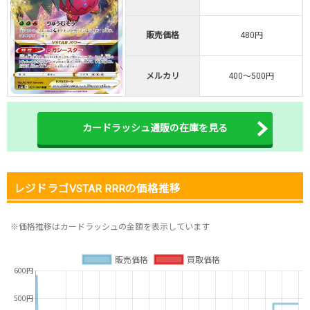
新規登録で無料100連できる
販売価格
480円
オリくじ公式はこちら ＞
オリくじ
メルカリ
400～500円
・リリース1周年イベント開催中！
・新規登録で最大90%OFF
初回登録で4種類アド確解放
カードラッシュ通販の在庫を見る
TORAオリパ公式はこちら ＞
TORAオリパ
レジドラゴVSTAR RRRの価格推移
※価格推移はカードラッシュの金額を表示しています