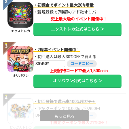
・初課金でポイント最大20%増量
・新規登録で7種類のアド確オリパ
史上最大級のイベント開催中！
エクストレカ公式はこちら ＞
エクストレカ
・2周年イベント開催中！
・初回購入は最大30%OFFで買える
XGvKGY
コードコピー
上記招待コードで最大1,500coin
オリパワン
オリパワン公式はこちら ＞
・初回登録で還元率100%超ガチャ
・下記クーポンで10,000ptが7,900円
DNGBIF4X
コードコピー
もっと見る
↑限定クーポンで最大21%OFF！
どっかんトレカ