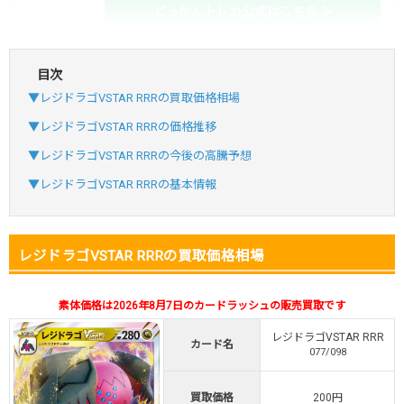
どっかんトレカ公式はこちら ＞
目次
・初回購入は最大90%OFF
▼レジドラゴVSTAR RRRの買取価格相場
・新規登録で6種類アド確解禁
SVGC7P
コードコピー
▼レジドラゴVSTAR RRRの価格推移
↑招待コードで最大2,000ptゲット
▼レジドラゴVSTAR RRRの今後の高騰予想
おりパンダ
おりパンダ公式はこちら ＞
▼レジドラゴVSTAR RRRの基本情報
・新規登録で6種類アド確解禁
レジドラゴVSTAR RRRの買取価格相場
・1,000円で1,500coin買える
小口で当たりやすい穴場オリパ
素体価格は2026年8月7日のカードラッシュの販売買取です
オリパスタジアム公式はこちら ＞
オリパスタジアム
レジドラゴVSTAR RRR
カード名
077/098
・初回購入は500coinが50円
買取価格
200円
・新規限定！8種類の激熱オリパ